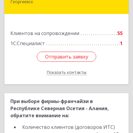
Георгиевск
357820, Ставропольский край, Георгиевск г,
Калинина ул, дом № 109
Подробнее
Клиентов на сопровождении
55
1С:Специалист
1
Отправить заявку
Отправить заявку
Показать контакты
Назад
При выборе фирмы-франчайзи в
Республике Северная Осетия - Алания,
обратите внимание на:
Количество клиентов (договоров ИТС)