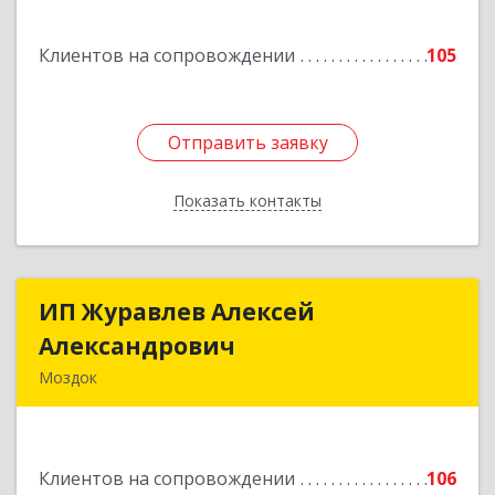
Подробнее
Клиентов на сопровождении
105
Отправить заявку
Отправить заявку
Показать контакты
Назад
ИП Журавлев Алексей
ИП Журавлев Алексей
Александрович
Александрович
Моздок
363750, Северная Осетия - Алания Респ, Моздок
г, Кирова ул, дом № 41
Клиентов на сопровождении
106
Подробнее