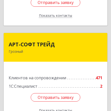
Отправить заявку
Отправить заявку
Показать контакты
Назад
АРТ-СОФТ ТРЕЙД
АРТ-СОФТ ТРЕЙД
Грозный
364013, Чеченская Респ, Грозный г, Полярников
ул, дом № 36А
Подробнее
Клиентов на сопровождении
471
1С:Специалист
2
Отправить заявку
Отправить заявку
Показать контакты
Назад