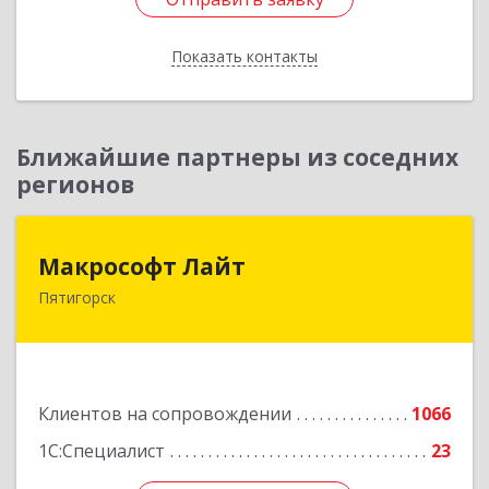
Показать контакты
Назад
Ближайшие партнеры из соседних
регионов
Макрософт Лайт
Макрософт Лайт
Пятигорск
357501, Ставропольский край, Пятигорск г,
Коста Хетагурова ул, дом № 4
Подробнее
Клиентов на сопровождении
1066
1С:Специалист
23