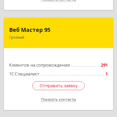
Веб Мастер 95
Веб Мастер 95
Грозный
364050, Чеченская Респ, Грозный г, Им
Гайрбекова Муслима Гайрбековича ул, дом №
72
Подробнее
Клиентов на сопровождении
291
1С:Специалист
1
Отправить заявку
Отправить заявку
Показать контакты
Назад