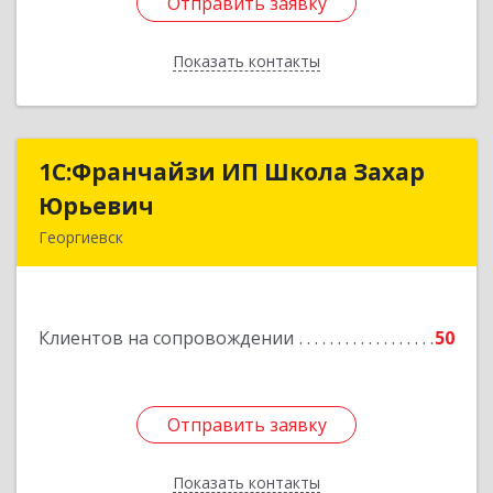
Отправить заявку
Отправить заявку
Показать контакты
Назад
1С:Франчайзи ИП Школа Захар
1С:Франчайзи ИП Школа Захар
Юрьевич
Юрьевич
Георгиевск
357840, Ставропольский край, Георгиевский р-
н, Александрийская ст-ца, Курдюмовский пер,
дом № 10
Клиентов на сопровождении
50
Подробнее
Отправить заявку
Отправить заявку
Показать контакты
Назад