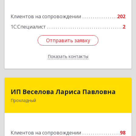
Подробнее
Клиентов на сопровождении
202
1С:Специалист
2
Отправить заявку
Отправить заявку
Показать контакты
Назад
ИП Веселова Лариса Павловна
ИП Веселова Лариса Павловна
Прохладный
361045, Кабардино-Балкарская Респ,
Прохладный г, Добровольская ул, дом № 31
Подробнее
Клиентов на сопровождении
98