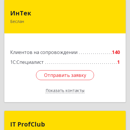
ИнТек
ИнТек
Беслан
363000, Северная Осетия - Алания Респ,
Правобережный, Беслан г, Комсомольская ул,
дом № 69
Подробнее
Клиентов на сопровождении
140
1С:Специалист
1
Отправить заявку
Отправить заявку
Показать контакты
Назад
IT ProfClub
IT ProfClub