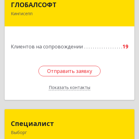
ГЛОБАЛСОФТ
Кингисепп
188485, Ленинградская обл, Кингисеппский р-н,
Кингисепп г, Красногвардейская ул, дом № 6/13
Подробнее
Клиентов на сопровождении
19
Отправить заявку
Отправить заявку
Показать контакты
Назад
Специалист
Специалист
Выборг
188800, Ленинградская обл, Выборгский р-н,