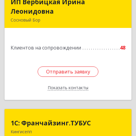
ИП Вербицкая Ирина
ИП Вербицкая Ирина
Леонидовна
Леонидовна
Сосновый Бор
189540, Сосновый Бор г, Героев пр-кт, дом №
55
Клиентов на сопровождении
48
Подробнее
Отправить заявку
Отправить заявку
Показать контакты
Назад
1С: Франчайзинг.ТУБУС
1С: Франчайзинг.ТУБУС
Кингисепп