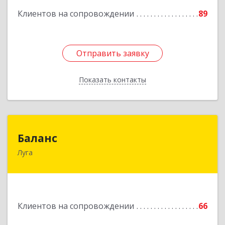
Клиентов на сопровождении
89
Подробнее
Отправить заявку
Отправить заявку
Показать контакты
Назад
Баланс
Баланс
Луга
188230, Ленинградская обл, Луга г, Урицкого
пр-кт, дом № 77а
Подробнее
Клиентов на сопровождении
66