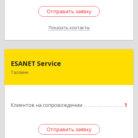
Отправить заявку
Отправить заявку
Показать контакты
Назад
ESANET Serviсe
ESANET Serviсe
Таллинн
Vana-Louna 19, Tallin 10134, Estonia
Подробнее
Клиентов на сопровождении
1
Отправить заявку
Отправить заявку