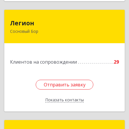
Легион
Легион
Сосновый Бор
188544, Ленинградская обл, Сосновый Бор г,
Парковая ул, дом № 9
Подробнее
Клиентов на сопровождении
29
Отправить заявку
Отправить заявку
Показать контакты
Назад
ГЛОБАЛСОФТ