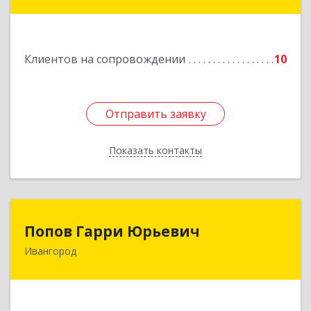
Выборг г, Советская ул, дом № 5, оф.8
Подробнее
Клиентов на сопровождении
10
Отправить заявку
Отправить заявку
Показать контакты
Назад
Попов Гарри Юрьевич
Попов Гарри Юрьевич
Ивангород
Подробнее