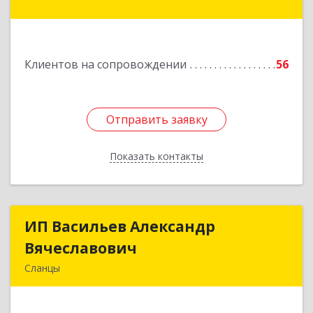
Подробнее
Клиентов на сопровождении
56
Отправить заявку
Отправить заявку
Показать контакты
Назад
ИП Васильев Александр
ИП Васильев Александр
Вячеславович
Вячеславович
Сланцы
Ленинградская обл, Сланцы г, Спортивная ул,
дом № 2