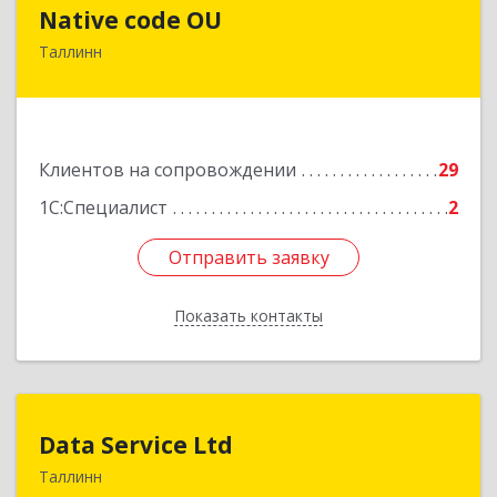
Native code OU
Native code OU
Таллинн
13424, Estonia, Tallinn, Varese tn.10A-45
Подробнее
Клиентов на сопровождении
29
1С:Специалист
2
Отправить заявку
Отправить заявку
Показать контакты
Назад
Data Service Ltd
Data Service Ltd
Таллинн
Estonia, Laulupeo 24, Tallinn, 10128