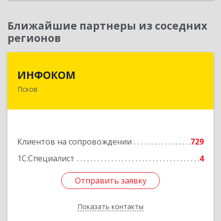
Ближайшие партнеры из соседних
регионов
ИНФОКОМ
ИНФОКОМ
Псков
180000, Псковская обл, Псков г, Советская ул,
дом № 42г
Подробнее
Клиентов на сопровождении
729
1С:Специалист
4
Отправить заявку
Отправить заявку
Показать контакты
Назад