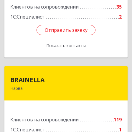
Клиентов на сопровождении
35
1С:Специалист
2
Отправить заявку
Отправить заявку
Показать контакты
Назад
BRAINELLA
BRAINELLA
Нарва
ЭСТОНИЯ, 20308, г. Нарва, ул. Александра
Пушкина 12-15
Подробнее
Клиентов на сопровождении
119
1С:Специалист
1