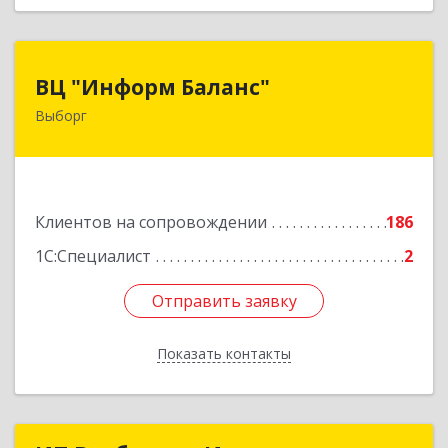
ВЦ "Информ Баланс"
ВЦ "Информ Баланс"
Выборг
188800, Ленинградская обл, Выборгский р-н,
Выборг г, Каменный пер, дом № 2а
Подробнее
Клиентов на сопровождении
186
1С:Специалист
2
Отправить заявку
Отправить заявку
Показать контакты
Назад