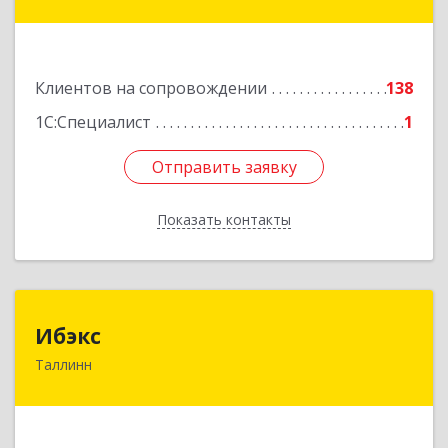
Подробнее
Клиентов на сопровождении
138
1С:Специалист
1
Отправить заявку
Отправить заявку
Показать контакты
Назад
Ибэкс
Ибэкс
Таллинн
Таллин, 13522, ул. Вабаыхумуузеуми, 5/II - 37
Подробнее