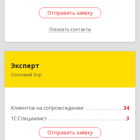
Отправить заявку
Отправить заявку
Показать контакты
Назад
Эксперт
Эксперт
Сосновый Бор
188544, Ленинградская обл, Сосновый Бор г, 50
лет Октября ул, дом № 1
Подробнее
Клиентов на сопровождении
34
1С:Специалист
3
Отправить заявку
Отправить заявку