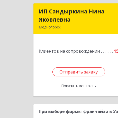
ИП Сандыркина Нина
ИП Сандыркина Нин
Яковлевна
Яковлевн
Медногорск
462270, Оренбургская обл
Медногорск г, Металлургов ул, дом 
19, кв.2
Клиентов на сопровождении
1
Подробне
Отправить заявку
Отправить заявку
Показать контакты
Назад
При выборе фирмы-франчайзи в Уз