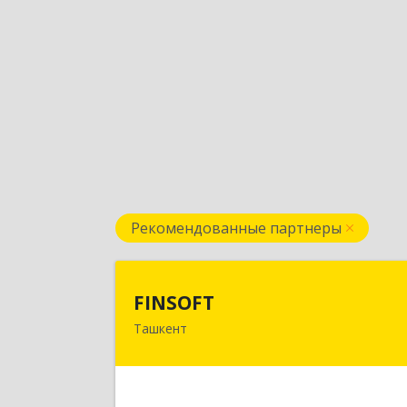
Рекомендованные партнеры
FINSOF
FINSOFT
Ташкент
Узбекистан г.Ташкент ул. Оромбаш
дом № 6
Подробне