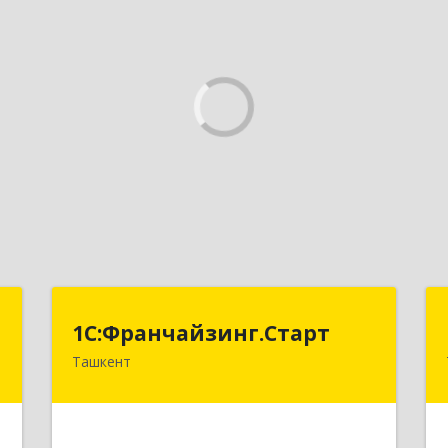
T
1С:Франчайзинг.Старт
1С:Франчайзинг.Старт
Ташкент
,
Узбекистан, г.Ташкент,
9
Шахантахурский район, массив Хадра
д.17А
е