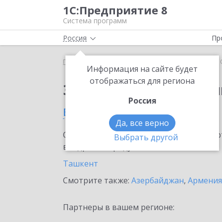
1С:Предприятие 8
Система программ
Россия
Пр
Главная
Сервисы ИТС
1С:Облачный архив
1
Информация на сайте будет
отображаться для региона
Заказать 1С:Облачны
Россия
в Узбекистане
Да, все верно
Ознакомьтесь с информационными карт
Выбрать другой
внедрение продукта.
Ташкент
Смотрите также:
Азербайджан
,
Армения
Партнеры в вашем регионе: