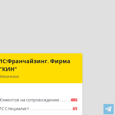
1С:Франчайзинг. Фирма
1С:Франчайзинг. Фирма
"КИН"
"КИН"
Махачкала
367030, Дагестан Респ, Махачкала г,
И.Казака ул, дом № 31
Клиентов на сопровождении
486
Подробнее
1С:Специалист
65