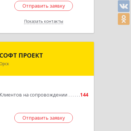
Отправить заявку
Отправить заявку
Показать контакты
Назад
СОФТ ПРОЕКТ
СОФТ ПРОЕКТ
Орск
462430, Оренбургская обл, Орск г,
Добровольского ул, дом № 23, кв.11
Подробнее
Клиентов на сопровождении
144
Отправить заявку
Отправить заявку