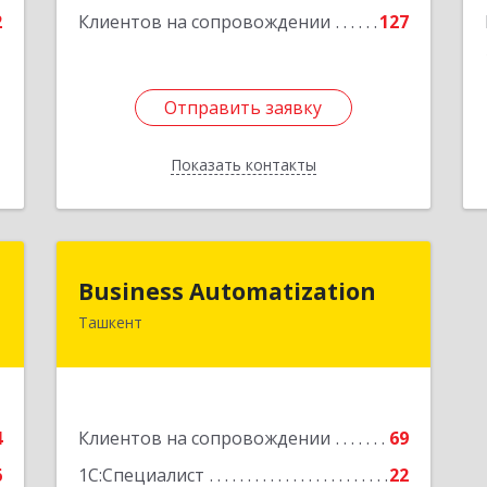
Подробнее
2
Клиентов на сопровождении
127
Отправить заявку
Отправить заявку
Показать контакты
Назад
т
Business Automatization
Business Automatization
Ташкент
.
Узбекистан, г. Ташкент, Мирабадский
А
район, ул. Афросиеб, дом 4Б
е
Подробнее
4
Клиентов на сопровождении
69
6
1С:Специалист
22