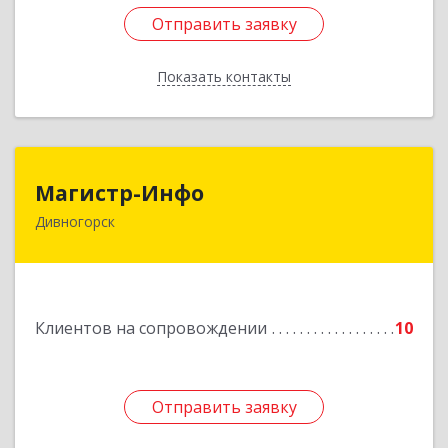
Отправить заявку
Отправить заявку
Показать контакты
Назад
Магистр-Инфо
Магистр-Инфо
Дивногорск
663090 Красноярский край Дивногорск г
Бочкина ул дом № 23
Подробнее
Клиентов на сопровождении
10
Отправить заявку
Отправить заявку