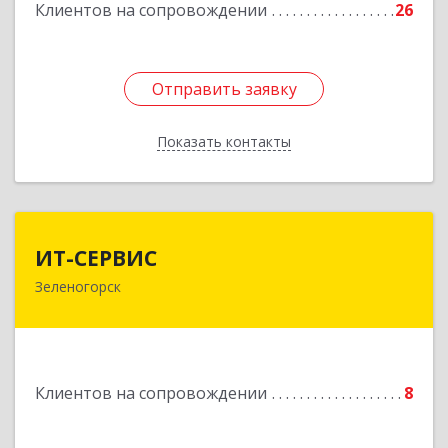
Клиентов на сопровождении
26
Отправить заявку
Отправить заявку
Показать контакты
Назад
ИТ-СЕРВИС
ИТ-СЕРВИС
Зеленогорск
663690, Красноярский край, Зеленогорск г,
Гагарина ул, дом № 34
Подробнее
Клиентов на сопровождении
8