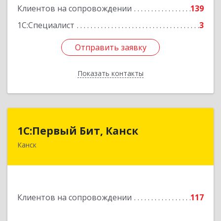
Клиентов на сопровождении
139
1С:Специалист
3
Отправить заявку
Отправить заявку
Показать контакты
Назад
1С:Первый Бит, Канск
1С:Первый Бит, Канск
Канск
663600, Красноярский край, Канск г, 30 лет
ВЛКСМ ул, дом № 20, пом.25
Подробнее
Клиентов на сопровождении
117