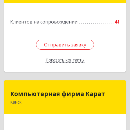
Подробнее
Клиентов на сопровождении
41
Отправить заявку
Отправить заявку
Показать контакты
Назад
Компьютерная фирма Карат
Компьютерная фирма Карат
Канск
663600, Красноярский край, Канск г,
Пролетарская ул, дом № 34
Подробнее