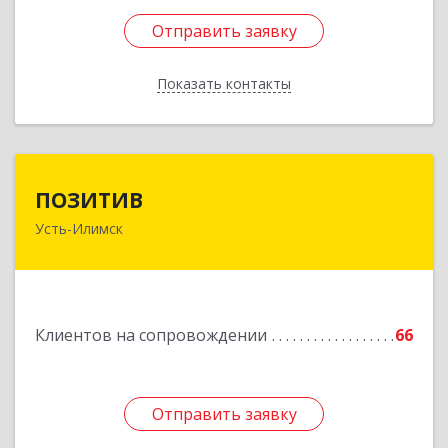
Отправить заявку
Отправить заявку
Показать контакты
Назад
ПОЗИТИВ
ПОЗИТИВ
Усть-Илимск
666679, Иркутская обл, Усть-Илимск г, Дружбы
Народов пр-кт, дом № 12, кв.60
Подробнее
Клиентов на сопровождении
66
Отправить заявку
Отправить заявку