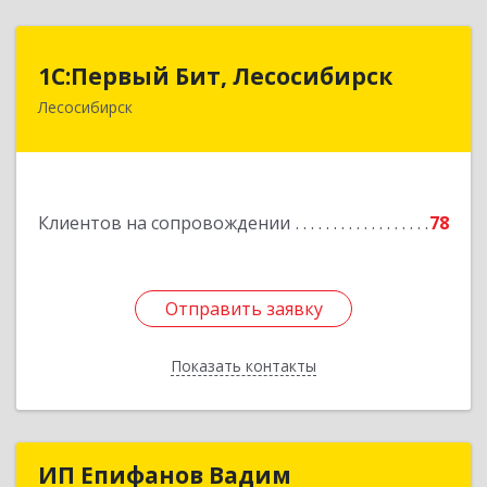
1С:Первый Бит, Лесосибирск
1С:Первый Бит, Лесосибирск
Лесосибирск
662544, Красноярский край, Лесосибирск г,
Привокзальная ул, дом № 12, оф.216
Подробнее
Клиентов на сопровождении
78
Отправить заявку
Отправить заявку
Показать контакты
Назад
ИП Епифанов Вадим
ИП Епифанов Вадим