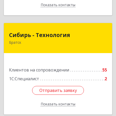
Показать контакты
Назад
Сибирь - Технология
Сибирь - Технология
Братск
665710, Иркутская обл, Братск г, Снежная
(Центральный ж/р) ул, дом № 13
Подробнее
Клиентов на сопровождении
55
1С:Специалист
2
Отправить заявку
Отправить заявку
Показать контакты
Назад