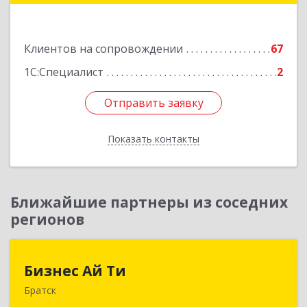
Подробнее
Клиентов на сопровождении
67
1С:Специалист
2
Отправить заявку
Отправить заявку
Показать контакты
Назад
Ближайшие партнеры из соседних
регионов
Бизнес Ай Ти
Бизнес Ай Ти
Братск
665717, Иркутская обл, Братск г, Центральный