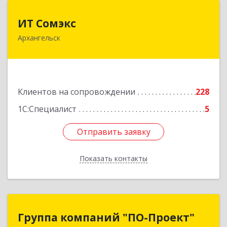
ИТ Сомэкс
ИТ Сомэкс
Архангельск
163001, Архангельская обл, Архангельск г,
Советских Космонавтов пр-кт, дом № 176,
оф.13
Подробнее
Клиентов на сопровождении
228
1С:Специалист
5
Отправить заявку
Отправить заявку
Показать контакты
Назад
Группа компаний "ПО-Проект"
Группа компаний "ПО-Проект"