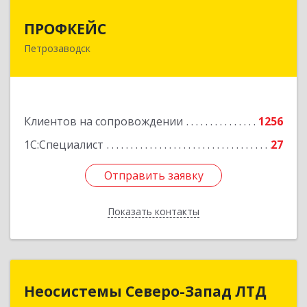
ПРОФКЕЙС
ПРОФКЕЙС
Петрозаводск
185035, Карелия Респ, Петрозаводск г, Красная
ул, дом № 10
Подробнее
Клиентов на сопровождении
1256
1С:Специалист
27
Отправить заявку
Отправить заявку
Показать контакты
Назад
Неосистемы Северо-Запад ЛТД
Неосистемы Северо-Запад ЛТД