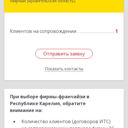
Мирный (Архангельская область)
164170, Архангельская обл, Мирный г,
Космонавтов ул, дом № 12, оф.55
Подробнее
Клиентов на сопровождении
1
Отправить заявку
Отправить заявку
Показать контакты
Назад
При выборе фирмы-франчайзи в
Республике Карелия, обратите
внимание на:
Количество клиентов (договоров ИТС)