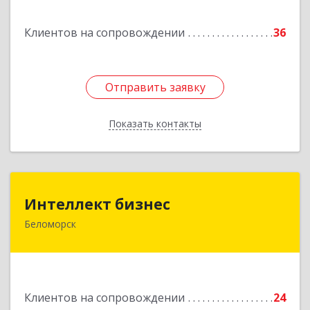
Клиентов на сопровождении
36
Отправить заявку
Отправить заявку
Показать контакты
Назад
Интеллект бизнес
Интеллект бизнес
Беломорск
г. Беломорск, Портовое шоссе, д.1
Подробнее
Клиентов на сопровождении
24