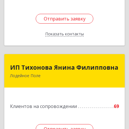
Отправить заявку
Отправить заявку
Показать контакты
Назад
ИП Тихонова Янина Филипповна
ИП Тихонова Янина Филипповна
Лодейное Поле
187700, Ленинградская обл, Лодейнопольский
р-н, Лодейное Поле г, Урицкого пр-кт, дом №
11А
Подробнее
Клиентов на сопровождении
69