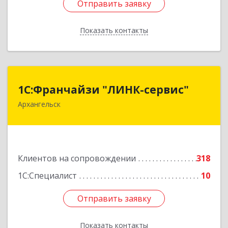
Отправить заявку
Отправить заявку
Показать контакты
Назад
1С:Франчайзи "ЛИНК-сервис"
1С:Франчайзи "ЛИНК-сервис"
Архангельск
163000, Архангельская обл, Архангельск г,
Ленина пл., дом № 4, оф.1810 (18 этаж)
Подробнее
Клиентов на сопровождении
318
1С:Специалист
10
Отправить заявку
Отправить заявку
Показать контакты
Назад