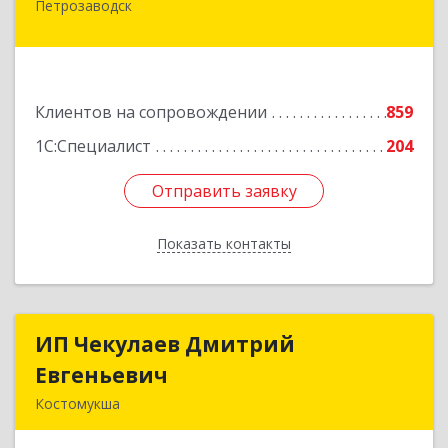
Петрозаводск
185001, Карелия Респ, Петрозаводск г,
Первомайский (Первомайский р-н) пр-кт, дом
№ 54, пом.27
Подробнее
Клиентов на сопровождении
859
1С:Специалист
204
Отправить заявку
Отправить заявку
Показать контакты
Назад
ИП Чекулаев Дмитрий
ИП Чекулаев Дмитрий
Евгеньевич
Евгеньевич
Костомукша
Подробнее