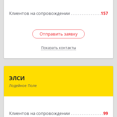
Подробнее
Клиентов на сопровождении
157
Отправить заявку
Отправить заявку
Показать контакты
Назад
ЭЛСИ
ЭЛСИ
Лодейное Поле
187700, Ленинградская обл, Лодейное Поле г,
Коммунаров ул, дом № 7
Подробнее
Клиентов на сопровождении
99