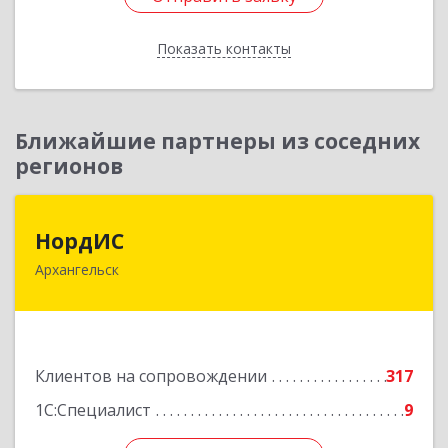
Показать контакты
Назад
Ближайшие партнеры из соседних
регионов
НордИС
НордИС
Архангельск
163071, Архангельская обл, Архангельск г,
Гайдара ул, дом № 55, оф.18
Подробнее
Клиентов на сопровождении
317
1С:Специалист
9