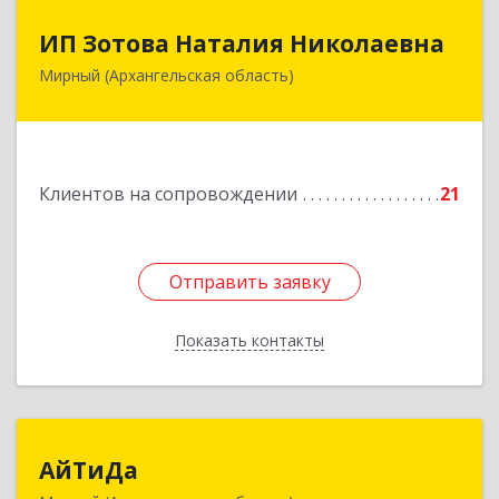
ИП Зотова Наталия Николаевна
ИП Зотова Наталия Николаевна
Мирный (Архангельская область)
164170, г.Мирный, Архангельской обл.,
ул.Советская, д.8, кв.80
Подробнее
Клиентов на сопровождении
21
Отправить заявку
Отправить заявку
Показать контакты
Назад
АйТиДа
АйТиДа