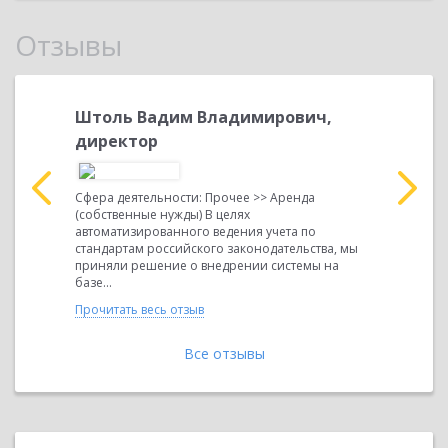
Отзывы
Штоль Вадим Владимирович,
Захаров
директор
эконом
нальное
Сфера деятельности: Прочее >> Аренда
«Специаль
го
(собственные нужды) В целях
турбонагне
кого
автоматизированного ведения учета по
1962 году
е о...
стандартам российского законодательства, мы
по разраб
приняли решение о внедрении системы на
дизелей и 
базе...
Прочитать 
Прочитать весь отзыв
Все отзывы