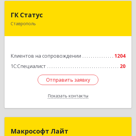
ГК Статус
ГК Статус
Ставрополь
355002, Ставропольский край, Ставрополь г,
Лермонтова ул, дом № 187
Подробнее
Клиентов на сопровождении
1204
1С:Специалист
20
Отправить заявку
Отправить заявку
Показать контакты
Назад
Макрософт Лайт
Макрософт Лайт