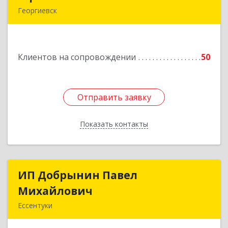
Георгиевск
357840, Ставропольский край, Георгиевский р-
н, Александрийская ст-ца, Курдюмовский пер,
дом № 10
Клиентов на сопровождении
50
Подробнее
Отправить заявку
Отправить заявку
Показать контакты
Назад
ИП Добрынин Павел
ИП Добрынин Павел
Михайлович
Михайлович
Ессентуки
Подробнее