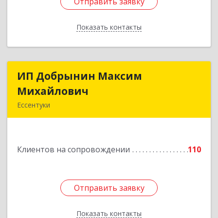
Отправить заявку
Отправить заявку
Показать контакты
Назад
ИП Добрынин Максим
ИП Добрынин Максим
Михайлович
Михайлович
Ессентуки
357601, Ставропольский край, Ессентуки,
Спасателей, дом № 5, кв.43
Клиентов на сопровождении
110
Подробнее
Отправить заявку
Отправить заявку
Показать контакты
Назад