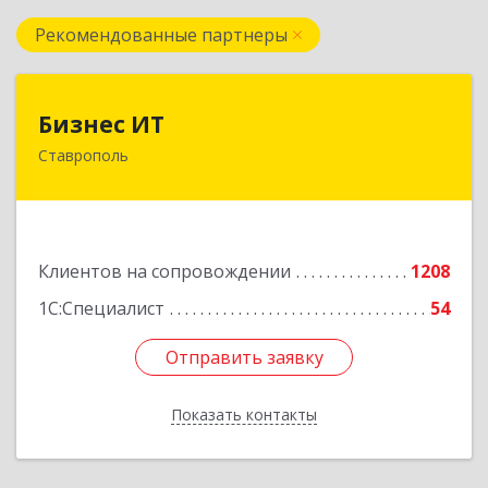
Рекомендованные партнеры
Бизнес ИТ
Бизнес ИТ
Ставрополь
355035, Ставропольский край, Ставрополь г, 1
Промышленная ул, дом № 3, корпус А
Подробнее
Клиентов на сопровождении
1208
1С:Специалист
54
Отправить заявку
Отправить заявку
Показать контакты
Назад