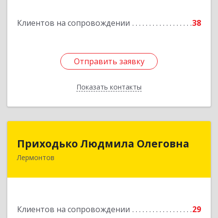
Клиентов на сопровождении
38
Отправить заявку
Отправить заявку
Показать контакты
Назад
Приходько Людмила Олеговна
Приходько Людмила Олеговна
Лермонтов
357341, Лермонтов г, П.Лумумбы ул, дом №
43/2, кв.44
Подробнее
Клиентов на сопровождении
29