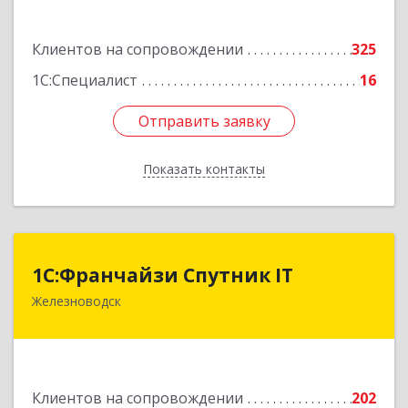
Подробнее
Клиентов на сопровождении
325
1С:Специалист
16
Отправить заявку
Отправить заявку
Показать контакты
Назад
1С:Франчайзи Спутник IT
1С:Франчайзи Спутник IT
Железноводск
357430, Ставропольский край, город-курорт
Железноводск, Иноземцево п, Свободы ул, дом
№ 136
Подробнее
Клиентов на сопровождении
202