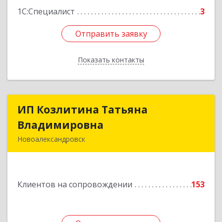
1С:Специалист
3
Отправить заявку
Отправить заявку
Показать контакты
Назад
ИП Козлитина Татьяна
ИП Козлитина Татьяна
Владимировна
Владимировна
Новоалександровск
356000, Ставропольский край,
Новоалександровск г, Гайдара пер, дом № 25
Клиентов на сопровождении
153
Подробнее