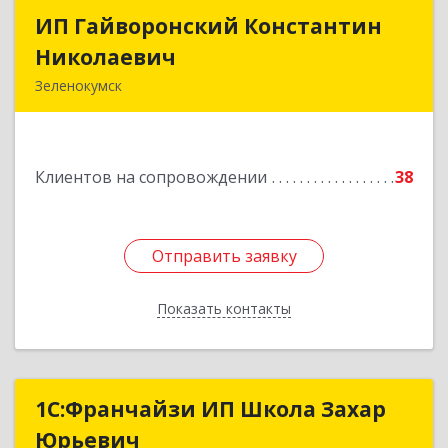
ИП Гайворонский Константин
ИП Гайворонский Константин
Николаевич
Николаевич
Зеленокумск
357910, Ставропольский край, Советский р-н,
Зеленокумск г, Ленина пл, дом № 6, оф.4
Клиентов на сопровождении
38
Подробнее
Отправить заявку
Отправить заявку
Показать контакты
Назад
1С:Франчайзи ИП Школа Захар
1С:Франчайзи ИП Школа Захар
Юрьевич
Юрьевич