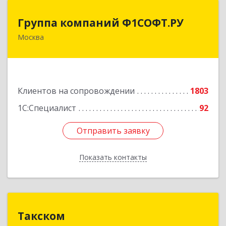
Группа компаний Ф1СОФТ.РУ
Группа компаний Ф1СОФТ.РУ
Москва
101000, Москва г, Лубянский проезд, дом №
27/1с1
Подробнее
Клиентов на сопровождении
1803
1С:Специалист
92
Отправить заявку
Отправить заявку
Показать контакты
Назад
Такском
Такском