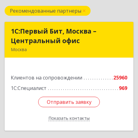
Рекомендованные партнеры
1С:Первый Бит, Москва –
1С:Первый Бит, Москва –
Центральный офис
Центральный офис
Москва
г. Москва, ул. Воронцовская, д. 35Б, корп 2
Подробнее
Клиентов на сопровождении
25960
1С:Специалист
969
Отправить заявку
Отправить заявку
Показать контакты
Назад