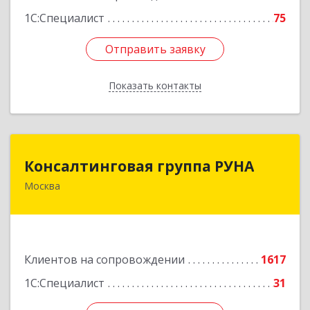
1С:Специалист
75
Отправить заявку
Отправить заявку
Показать контакты
Назад
Консалтинговая группа РУНА
Консалтинговая группа РУНА
Москва
117218, Москва г, Кржижановского ул, дом №
29, корпус 1
Подробнее
Клиентов на сопровождении
1617
1С:Специалист
31