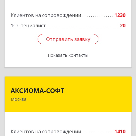
Подробнее
Клиентов на сопровождении
1230
1С:Специалист
20
Отправить заявку
Отправить заявку
Показать контакты
Назад
АКСИОМА-СОФТ
АКСИОМА-СОФТ
Москва
105066, Москва г, вн.тер.г. муниципальный
округ Басманный, Нижняя Красносельская ул,
дом № 35, строение 64, пом.12/7
Подробнее
Клиентов на сопровождении
1410