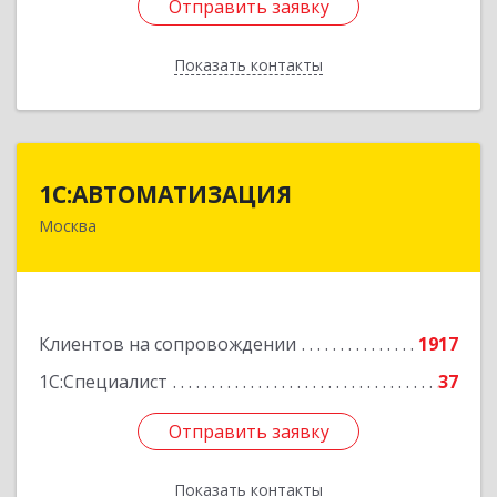
Отправить заявку
Отправить заявку
Показать контакты
Назад
1С:АВТОМАТИЗАЦИЯ
1С:АВТОМАТИЗАЦИЯ
Москва
111024, Москва г, Энтузиастов 1-я ул, дом №
12А
Подробнее
Клиентов на сопровождении
1917
1С:Специалист
37
Отправить заявку
Отправить заявку
Показать контакты
Назад