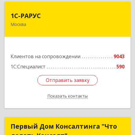
1С-РАРУС
1С-РАРУС
Москва
127434, Москва г, Дмитровское ш, дом № 9Б
Подробнее
Клиентов на сопровождении
9043
1С:Специалист
590
Отправить заявку
Отправить заявку
Показать контакты
Назад
Первый Дом Консалтинга "Что
Первый Дом Консалтинга "Что