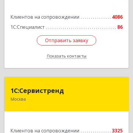
Подробнее
Клиентов на сопровождении
4086
1С:Специалист
86
Отправить заявку
Отправить заявку
Показать контакты
Назад
1С:Сервистренд
1С:Сервистренд
Москва
107023, Москва г, Семёновский пер, дом № 15,
этаж 6, пом.I, ком.4
Подробнее
Клиентов на сопровождении
3325