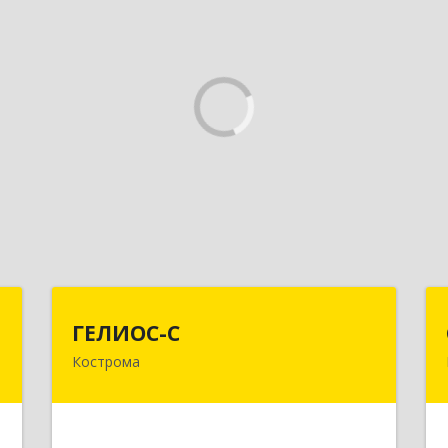
т
ГЕЛИОС-С
ГЕЛИОС-С
Кострома
,
156026, Костромская обл, г.о. город
,
Кострома, Кострома г, Советская ул,
3
дом № 136а