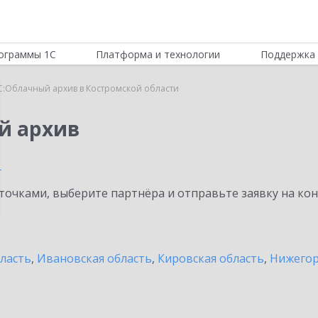
ограммы 1С
Платформа и технологии
Поддержка 
С:Облачный архив в Костромской области
й архив
и
очками, выберите партнёра и отправьте заявку на ко
бласть
,
Ивановская область
,
Кировская область
,
Нижегор