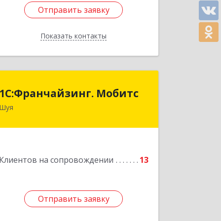
Отправить заявку
Отправить заявку
Показать контакты
Назад
1С:Франчайзинг. Мобитс
1С:Франчайзинг. Мобитс
Шуя
Подробнее
Клиентов на сопровождении
13
Отправить заявку
Отправить заявку