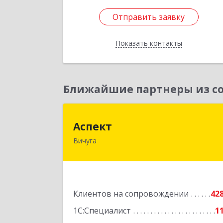
Отправить заявку
Отправить заявку
Показать контакты
Назад
Ближайшие партнеры из со
Аспек
Аспект
Вичуга
155331, Ивановская обл, Вичугский р
н, Вичуга г, 50 лет Октября ул, дом 
6, этаж 2, пом.
Подробне
Клиентов на сопровождении
42
1С:Специалист
1