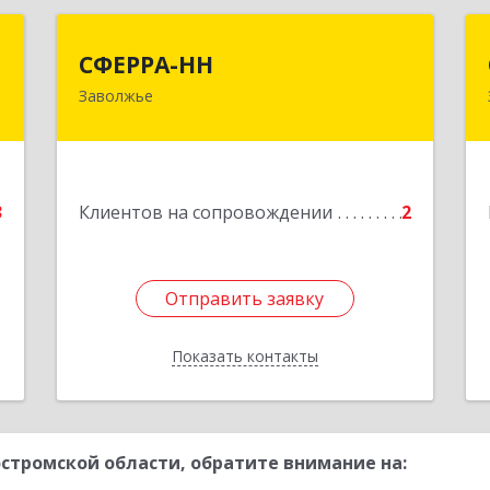
С
СФЕРРА-НН
СФЕРРА-НН
Заволжье
,
Подробнее
№
1
е
3
Клиентов на сопровождении
2
Отправить заявку
Отправить заявку
Показать контакты
Назад
стромской области, обратите внимание на: