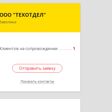
ООО "ТЕХОТДЕЛ"
ООО "ТЕХОТДЕЛ"
Заволжье
Подробнее
Клиентов на сопровождении
1
Отправить заявку
Отправить заявку
Показать контакты
Назад