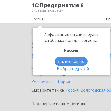
1С:Предприятие 8
Система программ
Россия
Пр
Главная
Сервисы ИТС
1С:Облачный архив
1
Информация на сайте будет
отображаться для региона
Заказать 1С:Облачны
Россия
в Костромской област
Да, все верно
Ознакомьтесь с информационными карт
Выбрать другой
внедрение продукта.
Кострома
Шарья
Смотрите также:
Россия
,
Вологодская о
Партнеры в вашем регионе: