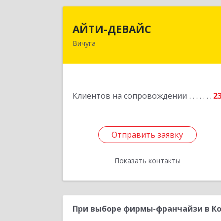
АЙТИ-ДЕВАЙ
АЙТИ-ДЕВАЙС
Вичуга
155334, Ивановская обл, г.о. Вичуга
Вичуга г, Бисирихинская ул, Здание 
8
Подробне
Клиентов на сопровождении
2
Отправить заявку
Отправить заявку
Показать контакты
Назад
При выборе фирмы-франчайзи в Ко