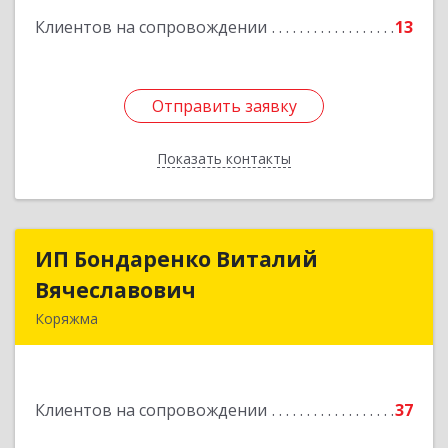
Подробнее
Клиентов на сопровождении
13
Отправить заявку
Отправить заявку
Показать контакты
Назад
ИП Бондаренко Виталий
ИП Бондаренко Виталий
Вячеславович
Вячеславович
Коряжма
165650, Архангельская обл, Коряжма г,
Набережная им Н.Островского ул, дом № 38
Клиентов на сопровождении
37
Подробнее