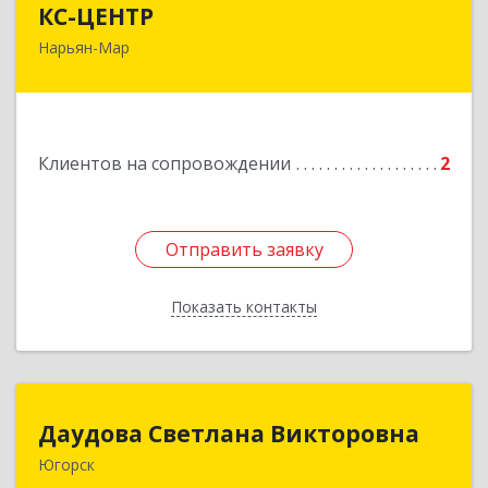
КС-ЦЕНТР
Нарьян-Мар
Подробнее
Клиентов на сопровождении
2
Отправить заявку
Отправить заявку
Показать контакты
Назад
Даудова Светлана Викторовна
Даудова Светлана Викторовна
Югорск