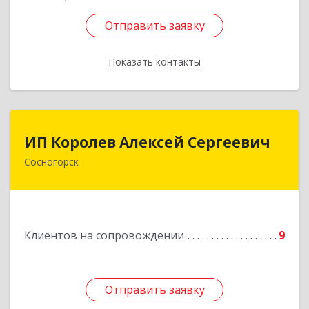
Отправить заявку
Отправить заявку
Показать контакты
Назад
ИП Королев Алексей Сергеевич
ИП Королев Алексей Сергеевич
Сосногорск
169500, Коми Респ, Сосногорск г, Советская ул,
дом № 30, кв.12
Подробнее
Клиентов на сопровождении
9
Отправить заявку
Отправить заявку