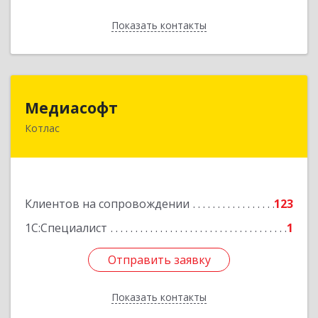
Показать контакты
Назад
Медиасофт
Медиасофт
Котлас
165300, Архангельская обл, Котлас г,
Маяковского ул, дом № 5
Подробнее
Клиентов на сопровождении
123
1С:Специалист
1
Отправить заявку
Отправить заявку
Показать контакты
Назад