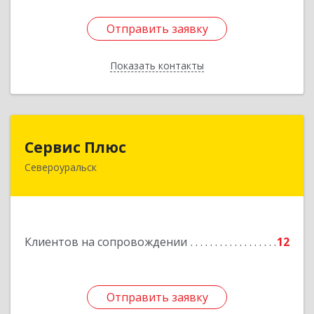
Отправить заявку
Отправить заявку
Показать контакты
Назад
Сервис Плюс
Сервис Плюс
Североуральск
624480, Свердловская обл, Североуральск г,
Ленина ул, дом № 10, кв.оф.1
Подробнее
Клиентов на сопровождении
12
Отправить заявку
Отправить заявку