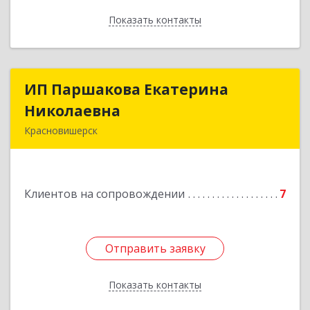
Показать контакты
Назад
ИП Паршакова Екатерина
ИП Паршакова Екатерина
Николаевна
Николаевна
Красновишерск
618590, Пермский край, Красновишерск г,
Карла Маркса ул, дом № 27, кв.8
Клиентов на сопровождении
7
Подробнее
Отправить заявку
Отправить заявку
Показать контакты
Назад