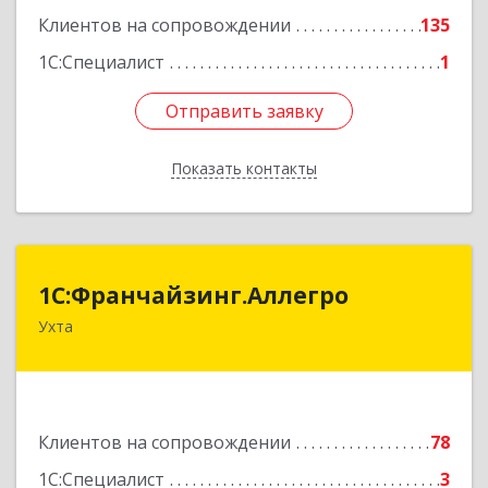
Клиентов на сопровождении
135
1С:Специалист
1
Отправить заявку
Отправить заявку
Показать контакты
Назад
1С:Франчайзинг.Аллегро
1С:Франчайзинг.Аллегро
Ухта
169304, Коми Респ, Ухта г, Чернова ул, дом №
33, кв.49
Подробнее
Клиентов на сопровождении
78
1С:Специалист
3