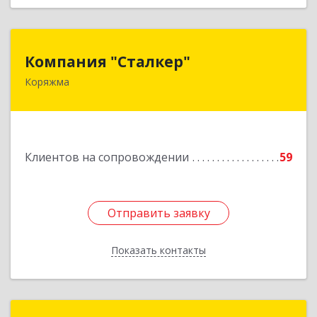
Компания "Сталкер"
Компания "Сталкер"
Коряжма
165651, Архангельская обл, Коряжма г,
Архангельская ул, дом № 14
Подробнее
Клиентов на сопровождении
59
Отправить заявку
Отправить заявку
Показать контакты
Назад