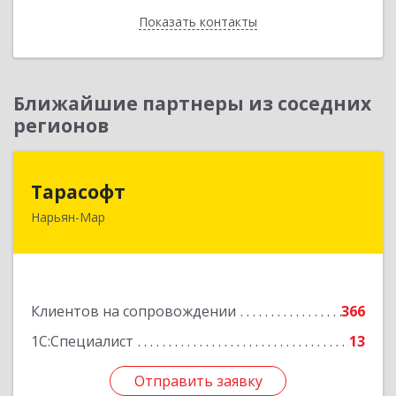
Показать контакты
Назад
Ближайшие партнеры из соседних
регионов
Тарасофт
Тарасофт
Нарьян-Мар
166000, Ненецкий АО, Нарьян-Мар г, им
В.И.Ленина ул, дом № 39, корпус А, оф.2
Подробнее
Клиентов на сопровождении
366
1С:Специалист
13
Отправить заявку
Отправить заявку