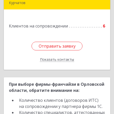
Курчатов
307251, Курская обл, Курчатовский р-н,
Курчатов г, Коммунистический пр-т, дом № 30,
корпус А
Клиентов на сопровождении
6
Подробнее
Отправить заявку
Отправить заявку
Показать контакты
Назад
При выборе фирмы-франчайзи в Орловской
области, обратите внимание на:
Количество клиентов (договоров ИТС)
на сопровождении у партнера фирмы 1С.
Количество специалистов, аттестованных