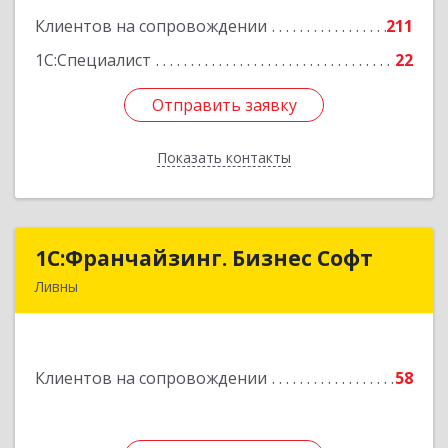
Клиентов на сопровождении
211
Подробнее
1С:Специалист
22
Отправить заявку
Отправить заявку
Показать контакты
Назад
1C:Франчайзинг. Бизнес Софт
1C:Франчайзинг. Бизнес Софт
Ливны
303851, Орловская обл, Ливны г, Гайдара ул,
дом № 2, кв.124
Клиентов на сопровождении
58
Подробнее