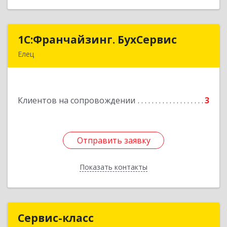
1С:Франчайзинг. БухСервис
1С:Франчайзинг. БухСервис
Елец
399780, Липецкая обл, Елецкий р-н, Елец г,
Новоселов ул, дом № 12
Клиентов на сопровождении
3
Подробнее
Отправить заявку
Отправить заявку
Показать контакты
Назад
Сервис-класс
Сервис-класс