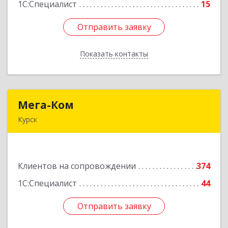
1С:Специалист
15
Отправить заявку
Отправить заявку
Показать контакты
Назад
Мега-Ком
Мега-Ком
Курск
305001, Курская обл, Курск г, Красной Армии ул,
дом № 23 А
Клиентов на сопровождении
374
Подробнее
1С:Специалист
44
Отправить заявку
Отправить заявку