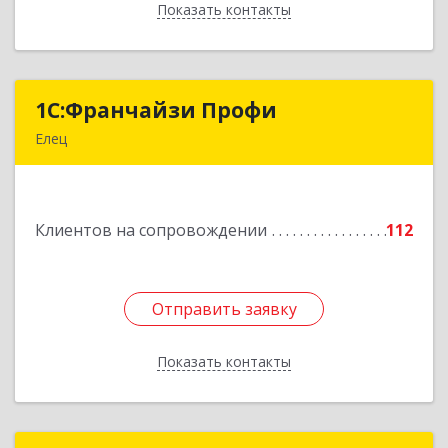
Показать контакты
Назад
1С:Франчайзи Профи
1С:Франчайзи Профи
Елец
399784, Липецкая обл, Елец г, Гагарина ул,
Здание № 3а
Клиентов на сопровождении
112
Подробнее
Отправить заявку
Отправить заявку
Показать контакты
Назад