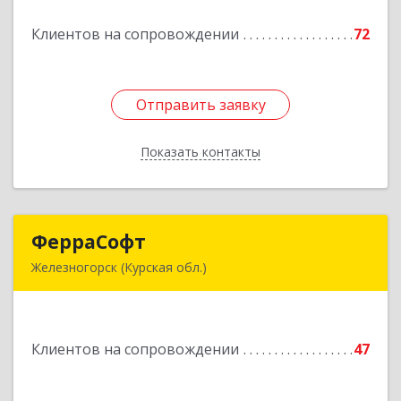
Клиентов на сопровождении
72
Подробнее
Отправить заявку
Отправить заявку
Показать контакты
Назад
ФерраСофт
ФерраСофт
Железногорск (Курская обл.)
307179, Курская обл, Железногорск г, Ленина ул,
дом № 92, корпус 1, оф.2-34
Клиентов на сопровождении
47
Подробнее