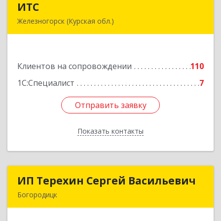
ИТС
ИТС
Железногорск (Курская обл.)
307178, Курская обл, Железногорск г,
Димитрова ул, дом № 3, корпус 5, оф.5
Клиентов на сопровождении
110
Подробнее
1С:Специалист
7
Отправить заявку
Отправить заявку
Показать контакты
Назад
ИП Терехин Сергей Васильевич
ИП Терехин Сергей Васильевич
Богородицк
301831, Тульская обл, Богородицкий р-н,
Богородицк г, Полевая ул, дом № 32, кв.92