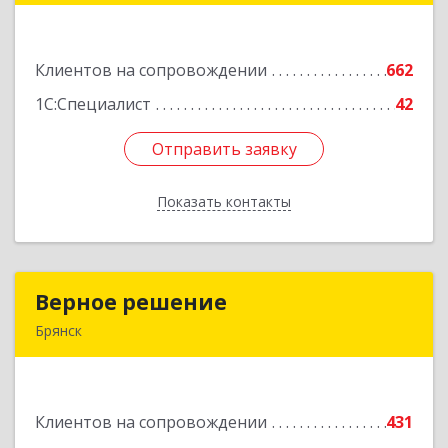
№ 10, оф.№64
Клиентов на сопровождении
662
Подробнее
1С:Специалист
42
Отправить заявку
Отправить заявку
Показать контакты
Назад
Верное решение
Верное решение
Брянск
241035, Брянская обл, Брянск г, Ульянова ул,
дом № 4, оф.307
Клиентов на сопровождении
431
Подробнее