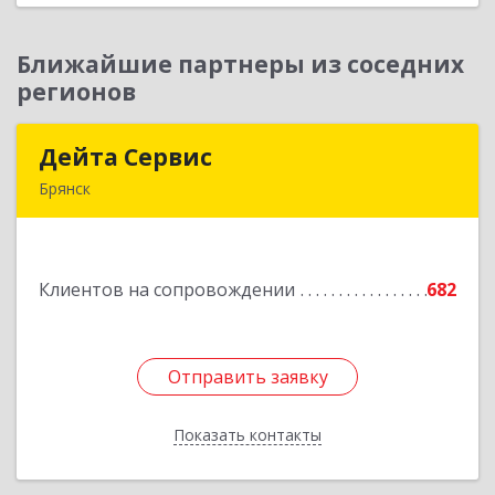
Ближайшие партнеры из соседних
регионов
Дейта Сервис
Дейта Сервис
Брянск
241035, Брянская обл, Брянск г, Ульянова ул,
дом № 4, оф.403
Клиентов на сопровождении
682
Подробнее
Отправить заявку
Отправить заявку
Показать контакты
Назад