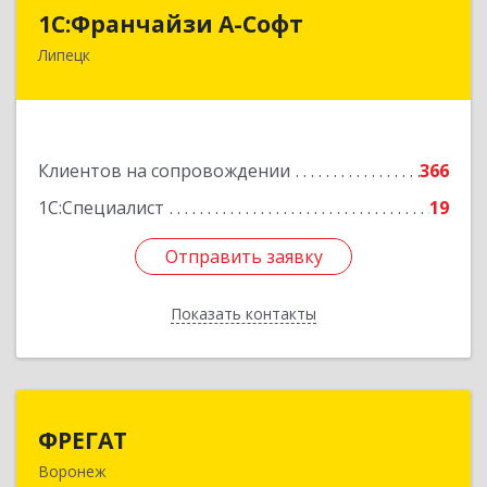
1С:Франчайзи А-Софт
1С:Франчайзи А-Софт
Липецк
398059, Липецкая обл, Липецк г, Фрунзе ул,
дом № 27
Подробнее
Клиентов на сопровождении
366
1С:Специалист
19
Отправить заявку
Отправить заявку
Показать контакты
Назад
ФРЕГАТ
ФРЕГАТ
Воронеж
394006, Воронежская обл, Воронеж г,