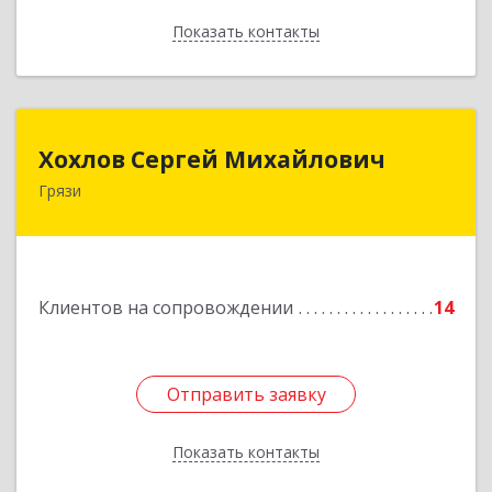
Показать контакты
Назад
Хохлов Сергей Михайлович
Хохлов Сергей Михайлович
Грязи
399059, Россия, Липецкая обл., г.Грязи,
ул.Рублева, д.31
Подробнее
Клиентов на сопровождении
14
Отправить заявку
Отправить заявку
Показать контакты
Назад