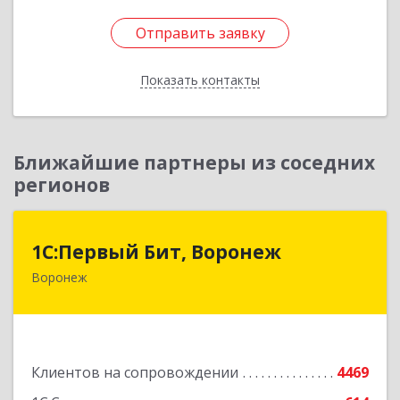
Отправить заявку
Отправить заявку
Показать контакты
Назад
Ближайшие партнеры из соседних
регионов
1С:Первый Бит, Воронеж
1С:Первый Бит, Воронеж
Воронеж
394006, Воронежская обл, Воронеж г, 20-летия
Октября ул, дом № 119, оф.711
Подробнее
Клиентов на сопровождении
4469