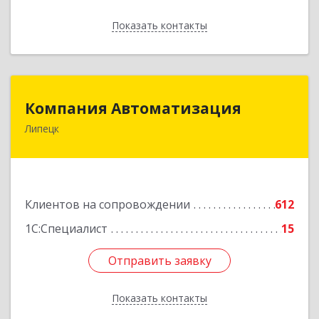
Показать контакты
Назад
Компания Автоматизация
Компания Автоматизация
Липецк
398001, Липецкая обл, Липецк г, Победы пл,
дом № 8
Подробнее
Клиентов на сопровождении
612
1С:Специалист
15
Отправить заявку
Отправить заявку
Показать контакты
Назад