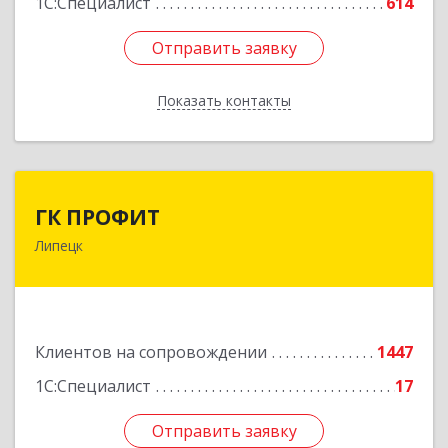
1С:Специалист
614
Отправить заявку
Отправить заявку
Показать контакты
Назад
ГК ПРОФИТ
ГК ПРОФИТ
Липецк
398001, Липецкая обл, Липецк г, Советская ул,
дом № 66Б, пом.8
Подробнее
Клиентов на сопровождении
1447
1С:Специалист
17
Отправить заявку
Отправить заявку