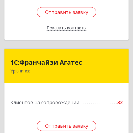
Отправить заявку
Отправить заявку
Показать контакты
Назад
1С:Франчайзи Агатес
1С:Франчайзи Агатес
Урюпинск
403113, Волгоградская обл, Урюпинск г, Ленина
пр-кт, дом № 90а
Подробнее
Клиентов на сопровождении
32
Отправить заявку
Отправить заявку