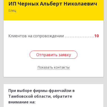
ИП Черных Альберт Николаевич
Елец
399771, Липецкая обл, Елец г, Н.Гусевой ул, 56А
Подробнее
Клиентов на сопровождении
10
Отправить заявку
Отправить заявку
Показать контакты
Назад
При выборе фирмы-франчайзи в
Тамбовской области, обратите
внимание на: