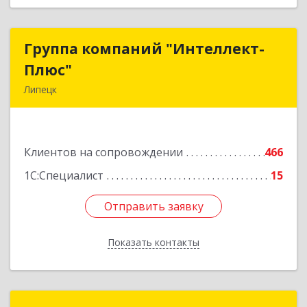
Группа компаний "Интеллект-
Группа компаний "Интеллект-
Плюс"
Плюс"
Липецк
398024, Липецкая обл, Липецк г, Победы пл,
дом № 8, 306
Клиентов на сопровождении
466
Подробнее
1С:Специалист
15
Отправить заявку
Отправить заявку
Показать контакты
Назад