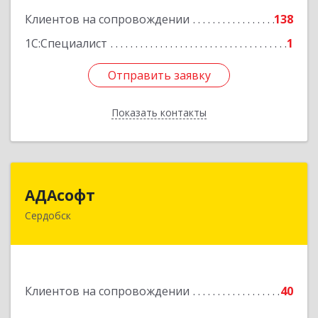
Клиентов на сопровождении
138
1С:Специалист
1
Отправить заявку
Отправить заявку
Показать контакты
Назад
АДАсофт
АДАсофт
Сердобск
442894, Пензенская обл, Сердобск г,
Чайковского ул, дом № 96А, кв.6
Подробнее
Клиентов на сопровождении
40