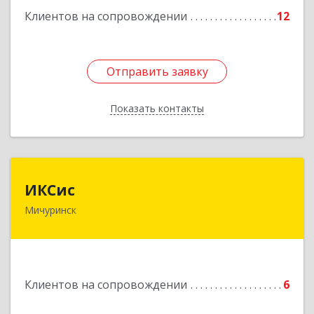
Клиентов на сопровождении
12
Отправить заявку
Отправить заявку
Показать контакты
Назад
ИКСис
ИКСис
Мичуринск
393761, Тамбовская обл, Мичуринск г,
Набережная ул, дом № 275
Подробнее
Клиентов на сопровождении
6