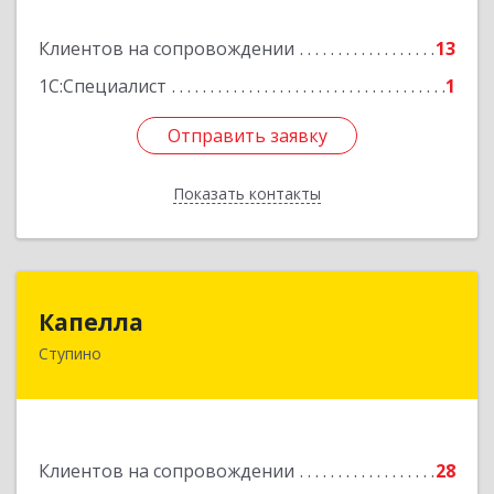
Клиентов на сопровождении
13
Подробнее
1С:Специалист
1
Отправить заявку
Отправить заявку
Показать контакты
Назад
Капелла
Капелла
Ступино
142800, Московская обл, Ступино г, Андропова
ул, дом № 93, кв.137
Подробнее
Клиентов на сопровождении
28