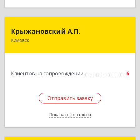
Крыжановский А.П.
Крыжановский А.П.
Кимовск
301720, Тульская область, г.Кимовск ,
ул.Белинского, д.16, кв.1
Подробнее
Клиентов на сопровождении
6
Отправить заявку
Отправить заявку
Показать контакты
Назад