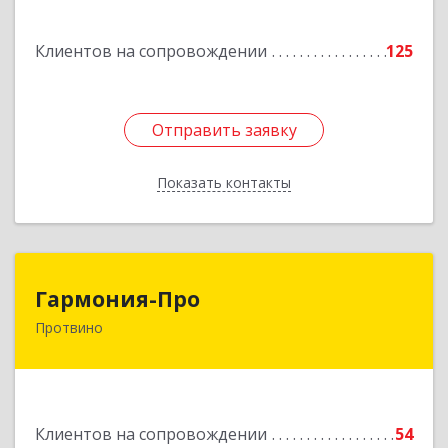
Подробнее
Клиентов на сопровождении
125
Отправить заявку
Отправить заявку
Показать контакты
Назад
Гармония-Про
Гармония-Про
Протвино
142280, Московская обл, Протвино г, Ленина
ул, дом № 18, кв.198
Подробнее
Клиентов на сопровождении
54