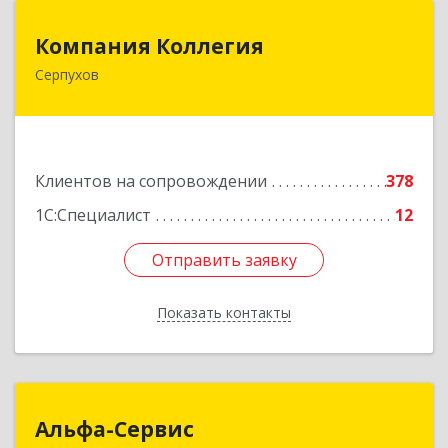
Компания Коллегия
Компания Коллегия
Серпухов
142211, Московская обл, Серпухов г, Оборонная
ул, дом № 19
Подробнее
Клиентов на сопровождении
378
1С:Специалист
12
Отправить заявку
Отправить заявку
Показать контакты
Назад
Альфа-Сервис
Альфа-Сервис