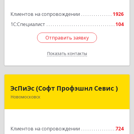
Подробнее
Клиентов на сопровождении
1926
1С:Специалист
104
Отправить заявку
Отправить заявку
Показать контакты
Назад
ЭсПиЭс (Софт Профэшнл Севис )
ЭсПиЭс (Софт Профэшнл Севис )
Новомосковск
301659, Тульская обл, Новомосковский р-н,
Новомосковск г, Шахтеров ул, дом № 33/33
Подробнее
Клиентов на сопровождении
724