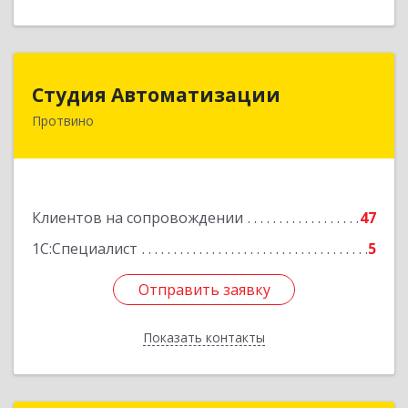
Студия Автоматизации
Студия Автоматизации
Протвино
142281, Московская обл, Протвино г, Ленина
ул, дом № 39, оф.8
Подробнее
Клиентов на сопровождении
47
1С:Специалист
5
Отправить заявку
Отправить заявку
Показать контакты
Назад