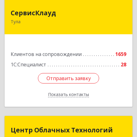
СервисКлауд
СервисКлауд
Тула
300028, Тульская обл, Тула г, Болдина ул, дом №
98, оф.545
Подробнее
Клиентов на сопровождении
1659
1С:Специалист
28
Отправить заявку
Отправить заявку
Показать контакты
Назад
Центр Облачных Технологий
Центр Облачных Технологий