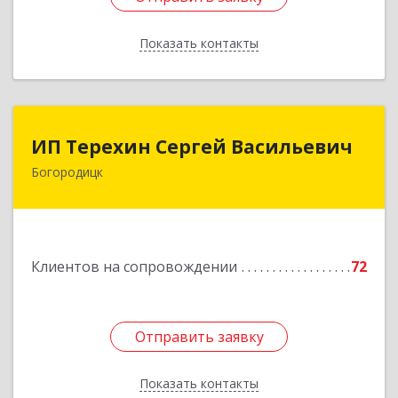
Показать контакты
Назад
ИП Терехин Сергей Васильевич
ИП Терехин Сергей Васильевич
Богородицк
301831, Тульская обл, Богородицкий р-н,
Богородицк г, Полевая ул, дом № 32, кв.92
Подробнее
Клиентов на сопровождении
72
Отправить заявку
Отправить заявку
Показать контакты
Назад