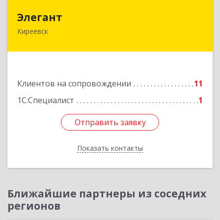
Элегант
Элегант
Киреевск
301262, Тульская обл, Киреевск г, Чехова ул,
дом № 1
Подробнее
Клиентов на сопровождении
11
1С:Специалист
1
Отправить заявку
Отправить заявку
Показать контакты
Назад
Ближайшие партнеры из соседних
регионов