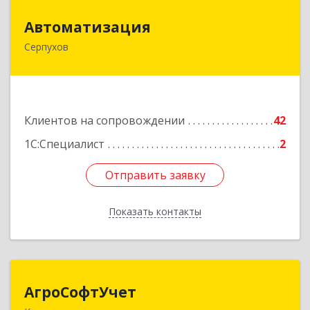
Автоматизация
Автоматизация
Серпухов
142205, Московская обл, Серпухов г,
Комсомольская ул, дом № 4а, кв.136
Подробнее
Клиентов на сопровождении
42
1С:Специалист
2
Отправить заявку
Отправить заявку
Показать контакты
Назад
АгроСофтУчет
АгроСофтУчет