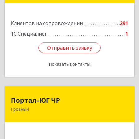
72
Подробнее
Клиентов на сопровождении
291
1С:Специалист
1
Отправить заявку
Отправить заявку
Показать контакты
Назад
Портал-ЮГ ЧР
Портал-ЮГ ЧР
Грозный
364906, Чеченская Респ, Грозный г, Путина пр-
кт, дом № 30
Подробнее