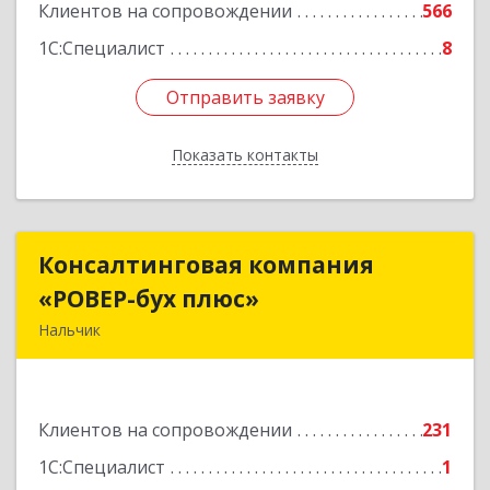
Клиентов на сопровождении
566
1С:Специалист
8
Отправить заявку
Отправить заявку
Показать контакты
Назад
Консалтинговая компания
Консалтинговая компания
«РОВЕР-бух плюс»
«РОВЕР-бух плюс»
Нальчик
360004, Кабардино-Балкарская Респ, Нальчик г,
Кирова ул, дом № 233
Клиентов на сопровождении
231
Подробнее
1С:Специалист
1