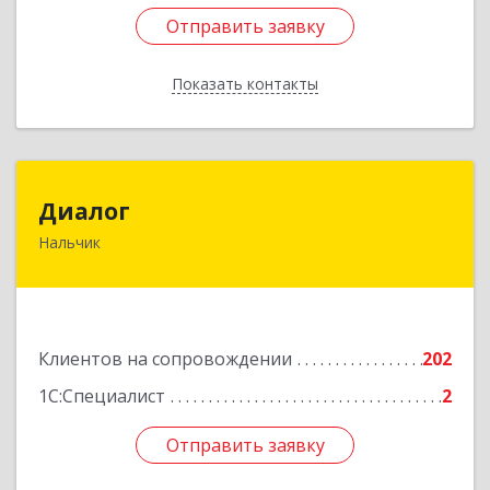
Отправить заявку
Отправить заявку
Показать контакты
Назад
Диалог
Диалог
Нальчик
360016, Кабардино-Балкарская Респ, Нальчик г,
Калюжного ул, дом № 3, этаж 2
Подробнее
Клиентов на сопровождении
202
1С:Специалист
2
Отправить заявку
Отправить заявку