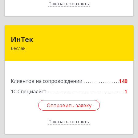
Показать контакты
Назад
ИнТек
ИнТек
Беслан
363000, Северная Осетия - Алания Респ,
Правобережный, Беслан г, Комсомольская ул,
дом № 69
Подробнее
Клиентов на сопровождении
140
1С:Специалист
1
Отправить заявку
Отправить заявку
Показать контакты
Назад