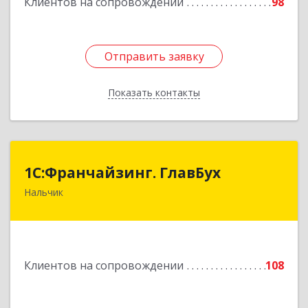
Клиентов на сопровождении
98
Отправить заявку
Отправить заявку
Показать контакты
Назад
1С:Франчайзинг. ГлавБух
1С:Франчайзинг. ГлавБух
Нальчик
360000, Кабардино-Балкарская Респ, Нальчик г,
Пачева ул, дом № 13, ТОД Европа, этаж 3, оф.2
Подробнее
Клиентов на сопровождении
108