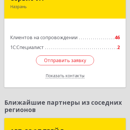
Назрань
386102, Ингушетия Респ, Назрань г,
Центральный округ тер, Московская ул, дом №
7, этаж 2, офис 1
Подробнее
Клиентов на сопровождении
46
1С:Специалист
2
Отправить заявку
Отправить заявку
Показать контакты
Назад
Ближайшие партнеры из соседних
регионов
АРТ-СОФТ ТРЕЙД