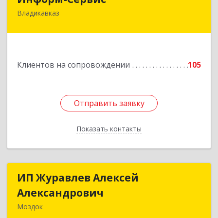
Владикавказ
362020, Северная Осетия - Алания Респ,
Владикавказ г, Островского ул, дом № 12, пом.3
Подробнее
Клиентов на сопровождении
105
Отправить заявку
Отправить заявку
Показать контакты
Назад
ИП Журавлев Алексей
ИП Журавлев Алексей
Александрович
Александрович
Моздок
363750, Северная Осетия - Алания Респ, Моздок