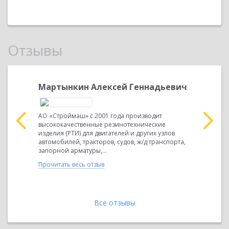
Отзывы
.
Мартынкин Алексей Геннадьевич
Токаре
директ
АО «Строймаш» с 2001 года производит
высококачественные резинотехнические
диторско-
Компания 
изделия (РТИ) для двигателей и других узлов
ованная в
поставщик
автомобилей, тракторов, судов, ж/д транспорта,
 по таким
свою работ
запорной арматуры,...
и
продукта 
инвестиция
Прочитать весь отзыв
Прочитать 
Все отзывы