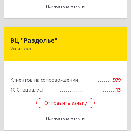
Показать контакты
Назад
ВЦ "Раздолье"
ВЦ "Раздолье"
Ульяновск
432001, Ульяновская обл, Ульяновск г, Марата
ул, дом № 13, оф.1
Подробнее
Клиентов на сопровождении
979
1С:Специалист
13
Отправить заявку
Отправить заявку
Показать контакты
Назад