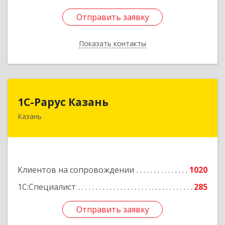
Отправить заявку
Отправить заявку
Показать контакты
Назад
1С-Рарус Казань
1С-Рарус Казань
Казань
420088, Татарстан Респ, Казань г, Победы пр-
кт, дом № 159
Подробнее
Клиентов на сопровождении
1020
1С:Специалист
285
Отправить заявку
Отправить заявку