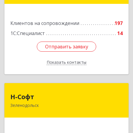
Подробнее
Клиентов на сопровождении
197
1С:Специалист
14
Отправить заявку
Отправить заявку
Показать контакты
Назад
Н-Софт
Н-Софт
Зеленодольск
422521, Татарстан Респ (Татарстан),
Зеленодольский р-н, Зеленодольск г,
Универсиады ул, дом № 1