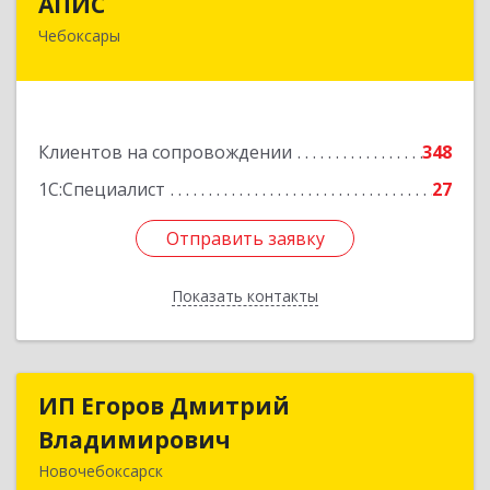
АПИС
Чебоксары
428001, Чувашская Республика - Чувашия,
Чебоксары г, Максима Горького пр-кт, дом №
10, пом.9
Подробнее
Клиентов на сопровождении
348
1С:Специалист
27
Отправить заявку
Отправить заявку
Показать контакты
Назад
ИП Егоров Дмитрий
ИП Егоров Дмитрий
Владимирович
Владимирович
Новочебоксарск