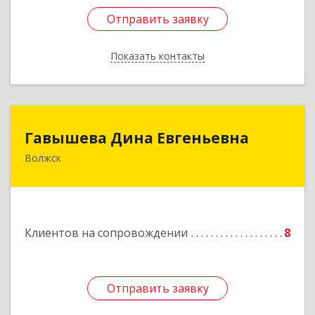
Отправить заявку
Отправить заявку
Показать контакты
Назад
Гавышева Дина Евгеньевна
Гавышева Дина Евгеньевна
Волжск
Подробнее
Клиентов на сопровождении
8
Отправить заявку
Отправить заявку