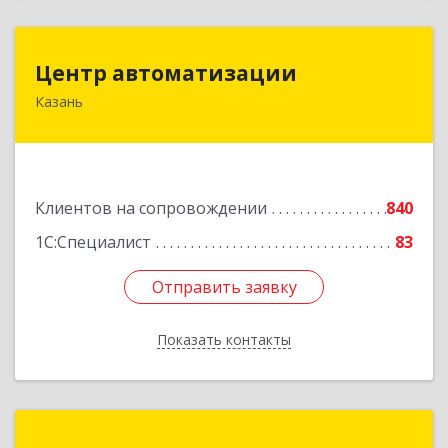
Центр автоматизации
Центр автоматизации
Казань
420133, Татарстан Респ, Казань г, Ямашева пр-
кт, дом № 92
Подробнее
Клиентов на сопровождении
840
1С:Специалист
83
Отправить заявку
Отправить заявку
Показать контакты
Назад
УмКо