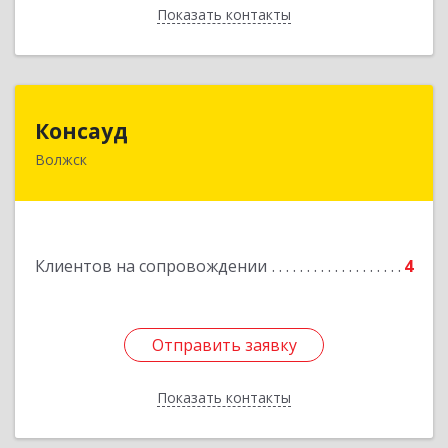
Показать контакты
Назад
Консауд
Консауд
Волжск
425005, Марий Эл респ, Волжск г, Пролетарская
ул, дом 4А, офис 21
Подробнее
Клиентов на сопровождении
4
Отправить заявку
Отправить заявку
Показать контакты
Назад