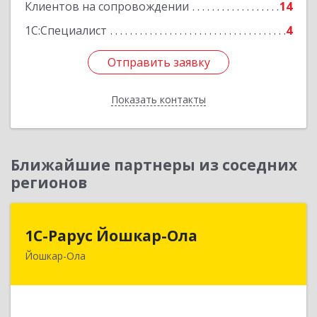
Подробнее
Клиентов на сопровождении
14
1С:Специалист
4
Отправить заявку
Отправить заявку
Показать контакты
Назад
Ближайшие партнеры из соседних
регионов
1С-Рарус Йошкар-Ола
1С-Рарус Йошкар-Ола
Йошкар-Ола
424004, Марий Эл Респ, Йошкар-Ола г, Волкова
ул, дом № 68
Подробнее