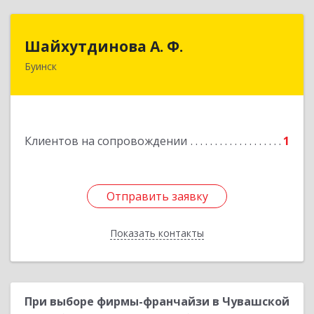
Шайхутдинова А. Ф.
Шайхутдинова А. Ф.
Буинск
РТ, г.Буинск, ул.Р.Люксембург, д.144Б
Подробнее
Клиентов на сопровождении
1
Отправить заявку
Отправить заявку
Показать контакты
Назад
При выборе фирмы-франчайзи в Чувашской