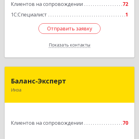
Подробнее
Клиентов на сопровождении
72
1С:Специалист
1
Отправить заявку
Отправить заявку
Показать контакты
Назад
Баланс-Эксперт
Баланс-Эксперт
Инза
433030, Ульяновская обл, Инзенский р-н, Инза
г, Красных Бойцов ул, дом № 18, кв.4
Подробнее
Клиентов на сопровождении
70