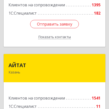
Клиентов на сопровождении
1395
1С:Специалист
182
Отправить заявку
Отправить заявку
Показать контакты
Назад
АЙТАТ
АЙТАТ
Казань
420097, Татарстан Респ, г.о. город Казань,
Казань г, Лейтенанта Шмидта ул, дом № 35А,
пом.203
Подробнее
Клиентов на сопровождении
1541
1С:Специалист
11