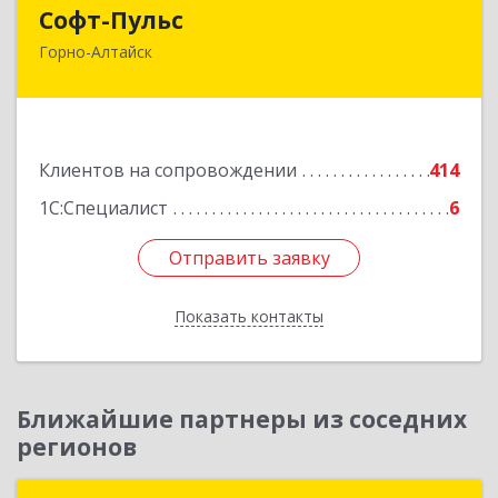
Софт-Пульс
Софт-Пульс
Горно-Алтайск
649006, Алтай Респ, Горно-Алтайск г,
Комсомольская ул, дом № 13
Подробнее
Клиентов на сопровождении
414
1С:Специалист
6
Отправить заявку
Отправить заявку
Показать контакты
Назад
Ближайшие партнеры из соседних
регионов