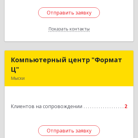
Отправить заявку
Отправить заявку
Показать контакты
Назад
Компьютерный центр "Формат
Компьютерный центр "Формат
Ц"
Ц"
Мыски
652840, Кемеровская обл, Мыски г, Вахрушева
ул, д. 7, кв. 48
Клиентов на сопровождении
2
Подробнее
Отправить заявку
Отправить заявку