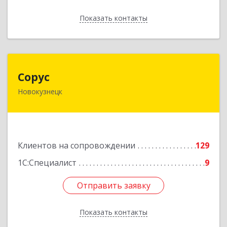
Показать контакты
Назад
Сорус
Сорус
Новокузнецк
654005, Кемеровская область - Кузбасс,
Новокузнецк г, Строителей пр-кт, дом № 38,
кв.11
Подробнее
Клиентов на сопровождении
129
1С:Специалист
9
Отправить заявку
Отправить заявку
Показать контакты
Назад