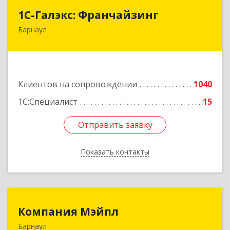
1С-Галэкс: Франчайзинг
1С-Галэкс: Франчайзинг
Барнаул
656015, Алтайский край, Барнаул г, Деповская
ул, дом № 7, каб.А-105
Подробнее
Клиентов на сопровождении
1040
1С:Специалист
15
Отправить заявку
Отправить заявку
Показать контакты
Назад
Компания Мэйпл
Компания Мэйпл
Барнаул
656038, Алтайский край, Барнаул г,