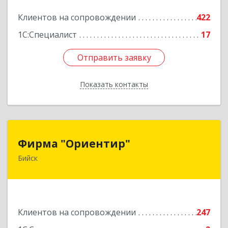
2
Клиентов на сопровождении
422
Подробнее
1С:Специалист
17
Отправить заявку
Отправить заявку
Показать контакты
Назад
Фирма "Ориентир"
Фирма "Ориентир"
Бийск
659300, Алтайский край, Бийск г, Сергея Кирова
пр-кт, дом № 3
Подробнее
Клиентов на сопровождении
247