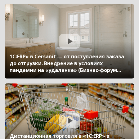
1С:ERP» в Cersanit — от поступления заказа
до отгрузки. Внедрение в условиях
пандемии на «удаленке» (Бизнес-форум
1С:ERP онлайн 18 ноября 2020 г., Линцова
Екатерина, «Cersanit», Прямоносов
Александр, «WiseAdvice»)
Дистанционная торговля в «1С:ERP» в