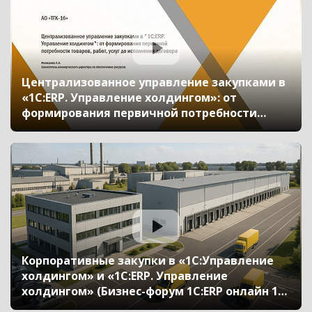
Централизованное управление закупками в
«1С:ERP. Управление холдингом»: от
формирования первичной потребности
товаров, работ, услуг до исполнения
договора (Бизнес-форум 1С:ERP онлайн 18
ноября 2020 г., Филюшина Алла, АО «ТГК-16»)
Корпоративные закупки в «1С:Управление
холдингом» и «1С:ERP. Управление
холдингом» (Бизнес-форум 1С:ERP онлайн 18
ноября 2020 г., Попов Леонид, «1С»)