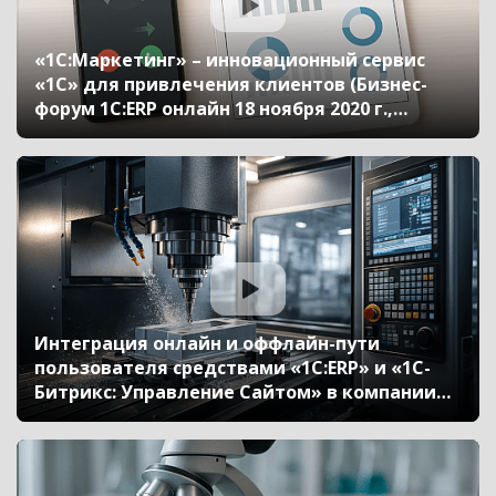
«1С:Маркетинг» – инновационный сервис
«1С» для привлечения клиентов (Бизнес-
форум 1С:ERP онлайн 18 ноября 2020 г.,
Залешин Сергей, «Golden Age», Козий
Сергей, «Аксиома-Софт»)
Интеграция онлайн и оффлайн-пути
пользователя средствами «1С:ERP» и «1С-
Битрикс: Управление Сайтом» в компании
Purelogic (Бизнес-форум 1С:ERP онлайн 18
ноября 2020 г., Вихров Александр,
«Purelogic», Елистратов Константин,
«Стратосфера»)