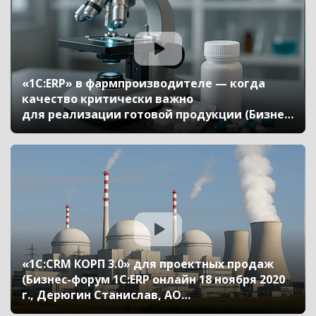
«1С:ERP» в фармпроизводителе — когда
качество критически важно
для реализации готовой продукции (Бизнес-
форум 1С:ERP онлайн 18 ноября 2020 г.,
Соколов Дмитрий, АО «Генериум»)
«1С:CRM КОРП 3.0» для проектных продаж
(Бизнес-форум 1С:ERP онлайн 18 ноября 2020
г., Дерюгин Станислав, АО
«Атомэнергомаш»)