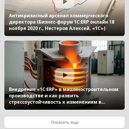
Антикризисный арсенал коммерческого
директора (Бизнес-форум 1С:ERP онлайн 18
ноября 2020 г., Нестеров Алексей, «1С»)
Внедрение «1С:ERP» в машиностроительном
производстве и как развить
стрессоустойчивость к изменениям в
компании (Бизнес-форум 1С:ERP онлайн 18
ноября 2020 г., Дурмагамбетов Тимур,
«Карагандинский литейно-
Показать еще
машиностроительный завод», Мастяев