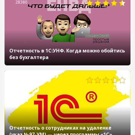
28380
Отчетность в 1С:УНФ. Когда можно обойтись
без бухгалтера
17466
Отчетность о сотрудниках на удаленке
(указ № 97-УМ) — через программы «1С»