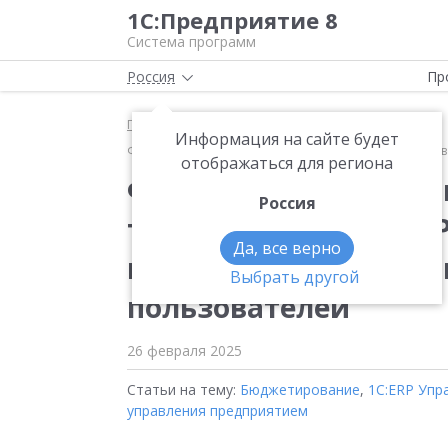
1С:Предприятие 8
Система программ
Россия
Пр
Главная
Методические материалы
Информация на сайте будет
Фирма «1С» успешно провела нагрузочное тестиров
отображаться для региона
Фирма «1С» успешно 
Россия
тестирование «1С:ER
Да, все верно
на 30 000 одновреме
Выбрать другой
пользователей
26 февраля 2025
Статьи на тему:
Бюджетирование
,
1С:ERP Упр
управления предприятием