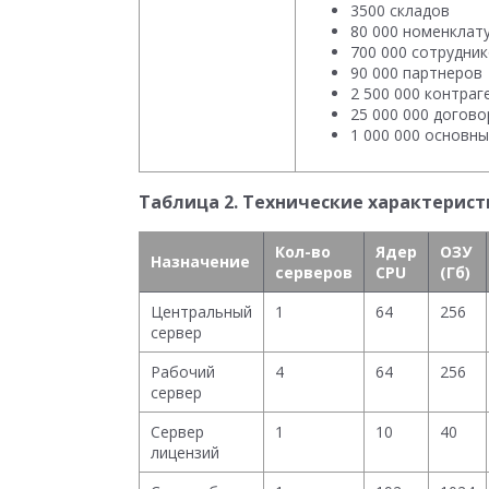
3500 складов
80 000 номенклат
700 000 сотрудни
90 000 партнеров
2 500 000 контраг
25 000 000 догов
1 000 000 основны
Таблица 2. Технические характерис
Кол-во
Ядер
ОЗУ
Назначение
серверов
CPU
(Гб)
Центральный
1
64
256
сервер
Рабочий
4
64
256
сервер
Сервер
1
10
40
лицензий