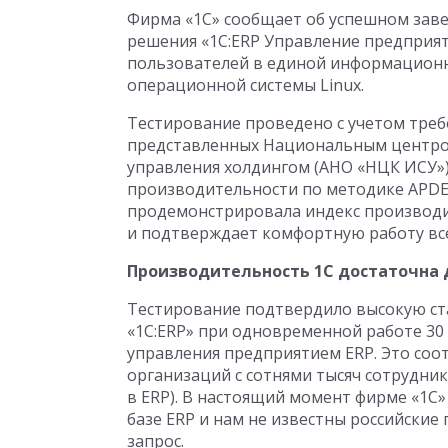
Фирма «1С» сообщает об успешном зав
решения «1С:ERP Управление предприя
пользователей в единой информационно
операционной системы Linux.
Тестирование проведено с учетом тре
представленных Национальным центр
управления холдингом (АНО «НЦК ИСУ»)
производительности по методике APDEX (
продемонстрировала индекс производит
и подтверждает комфортную работу вс
Производительность 1С достаточна 
Тестирование подтвердило высокую ста
«1С:ERP» при одновременной работе 30
управления предприятием ERP. Это соо
организаций с сотнями тысяч сотрудник
в ERP). В настоящий момент фирме «1С» 
базе ERP и нам не известны российские
запрос.