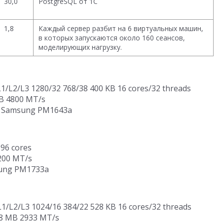
30,0
PostgreSQL от 1С
1,8
Каждый сервер разбит на 6 виртуальных машин,
в которых запускаются около 160 сеансов,
моделирующих нагрузку.
1/L2/L3 1280/32 768/38 400 KB 16 cores/32 threads
B 4800 MT/s
s Samsung PM1643a
96 cores
200 MT/s
ung PM1733a
1/L2/L3 1024/16 384/22 528 KB 16 cores/32 threads
8 MB 2933 MT/s