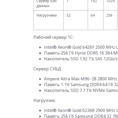
Сервер баз
1
192
1024
данных
Нагрузчики
32
64
256
Рабочий сервер 1С:
Intel® Xeon® Gold 6426Y 2500 MHz L
Память 256 Гб Hynix DDR5 16 384 M
Накопитель SSD 1.92 Tb SAS 12Gb/
Сервер СУБД:
Ampere Altra Max M96−28 2800 MHz 
Память 1 Тб Samsung DDR4 64 Гб 3
Накопитель SSD 7.7 Tb NVMe Sams
Нагрузчик:
Intel® Xeon® Gold 6226R 2900 MHz L
Память 256 Гб Samsung DDR4 32 76