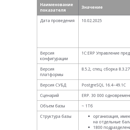
Наименование
Значение
показателя
Дата проведения
10.02.2025
Версия
1С:ERP Управление пре
конфигурации
Версия
8.5.2, спец. сборка 8.3.27
платформы
Версия СУБД
PostgreSQL 16.4−49.1C
Сценарий
ERP. 30 000 одновреме
Объем базы
~ 1Тб
Структура базы
организация, име
на отдельные бала
1800 подразделен