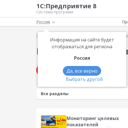
1С:Предприятие 8
Система программ
Россия
Пр
Главная
Методические материалы
Презентаци
Информация на сайте будет
отображаться для региона
Презентации по те
Россия
Получить консультацию
Да, все верно
Выбрать другой
Мониторинг целевых
показателей