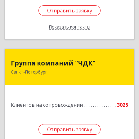
Отправить заявку
Отправить заявку
Показать контакты
Назад
Группа компаний "ЧДК"
Группа компаний "ЧДК"
Санкт-Петербург
191119, Санкт-Петербург г, вн.тер.г.
муниципальный округ Владимирский округ,
Лиговский пр-кт, дом № 123, литера А, пом.5-Н
Подробнее
Клиентов на сопровождении
3025
Отправить заявку
Отправить заявку