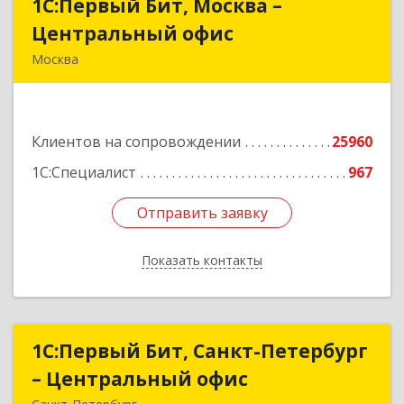
1С:Первый Бит, Москва –
1С:Первый Бит, Москва –
Центральный офис
Центральный офис
Москва
г. Москва, ул. Воронцовская, д. 35Б, корп 2
Подробнее
Клиентов на сопровождении
25960
1С:Специалист
967
Отправить заявку
Отправить заявку
Показать контакты
Назад
1С:Первый Бит, Санкт-Петербург
1С:Первый Бит, Санкт-Петербург
– Центральный офис
– Центральный офис