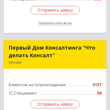
Отправить заявку
Отправить заявку
Показать контакты
Назад
Первый Дом Консалтинга "Что
Первый Дом Консалтинга "Что
делать Консалт"
делать Консалт"
Москва
127083, Москва г, Мишина ул, дом № 56
Подробнее
Клиентов на сопровождении
5137
1С:Специалист
94
Отправить заявку
Отправить заявку