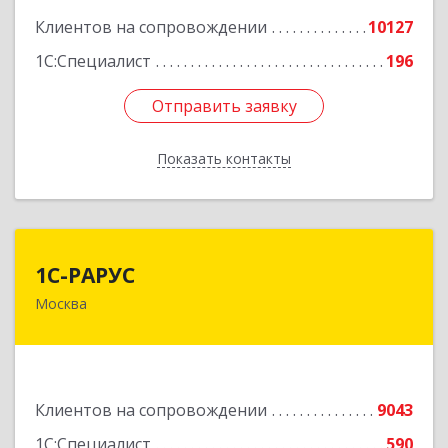
Клиентов на сопровождении
10127
1С:Специалист
196
Отправить заявку
Отправить заявку
Показать контакты
Назад
1С-РАРУС
1С-РАРУС
Москва
127434, Москва г, Дмитровское ш, дом № 9Б
Подробнее
Клиентов на сопровождении
9043
1С:Специалист
590