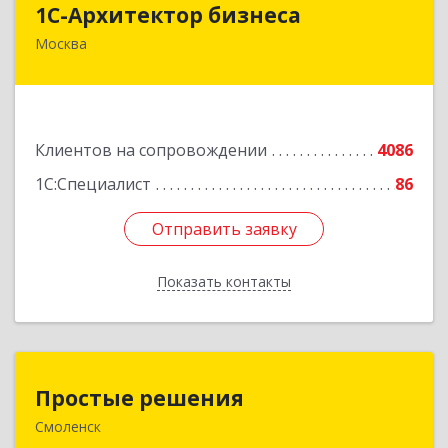
1С-Архитектор бизнеса
Москва
115114, Москва г, Кожевнический 2-й пер, дом
№ 12, строение 2, этаж 2,пом.XII, ком.6
Подробнее
Клиентов на сопровождении
4086
1С:Специалист
86
Отправить заявку
Отправить заявку
Показать контакты
Назад
Простые решения
Простые решения
Смоленск
214015, Смоленская обл, Смоленск г, Большая