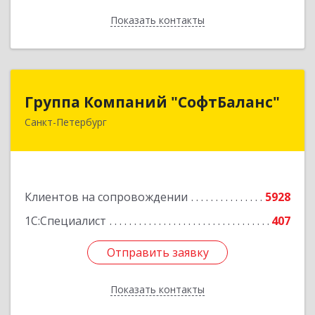
Показать контакты
Назад
Группа Компаний "СофтБаланс"
Группа Компаний "СофтБаланс"
Санкт-Петербург
195112, Санкт-Петербург г, Заневский пр-кт,
дом № 30, корпус 2, литера А
Подробнее
Клиентов на сопровождении
5928
1С:Специалист
407
Отправить заявку
Отправить заявку
Показать контакты
Назад