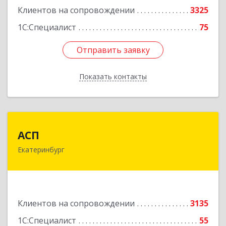
Клиентов на сопровождении
3325
1С:Специалист
75
Отправить заявку
Отправить заявку
Показать контакты
Назад
АСП
АСП
Екатеринбург
620075, Свердловская обл, Екатеринбург г,
Карла Либкнехта ул, строение 22, оф.521
Подробнее
Клиентов на сопровождении
3135
1С:Специалист
55