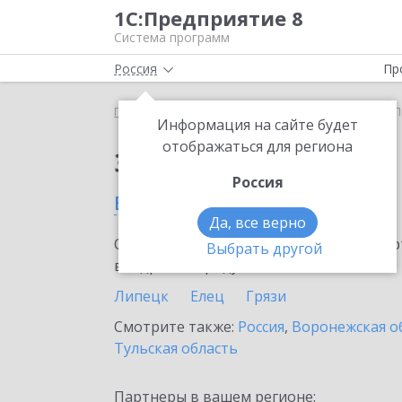
1С:Предприятие 8
Система программ
Россия
Пр
Главная
Сервисы ИТС
Smartway
Smartway в 
Информация на сайте будет
отображаться для региона
Заказать Smartway
Россия
в Липецкой области
Да, все верно
Ознакомьтесь с информационными карт
Выбрать другой
внедрение продукта.
Липецк
Елец
Грязи
Смотрите также:
Россия
,
Воронежская о
Тульская область
Партнеры в вашем регионе: