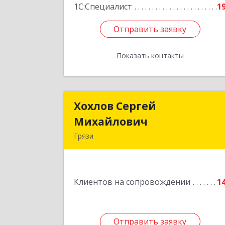
1С:Специалист
1
Отправить заявку
Отправить заявку
Показать контакты
Назад
Хохлов Сергей
Хохлов Серге
Михайлович
Михайлови
Грязи
399059, Россия, Липецкая обл., г.Грязи
ул.Рублева, д.3
Клиентов на сопровождении
1
Подробне
Отправить заявку
Отправить заявку