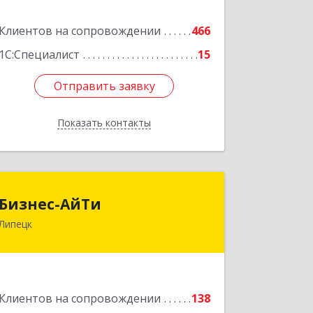
Клиентов на сопровождении
466
Подробнее
1С:Специалист
15
Отправить заявку
Отправить заявку
Показать контакты
Назад
Бизнес-АйТи
Бизнес-АйТи
Липецк
398008, Липецкая обл, Липецк г, 50
лет НЛМК ул, дом № 11, пом.18
Подробнее
Клиентов на сопровождении
138