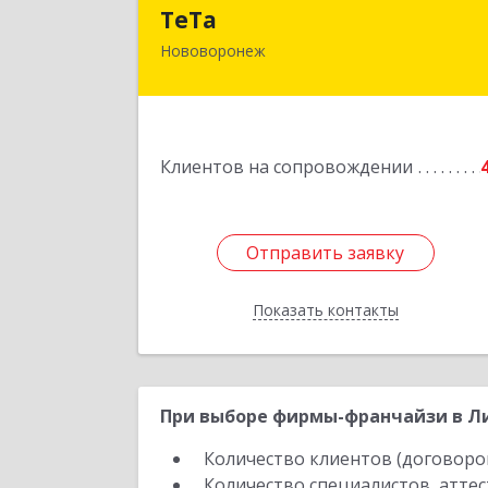
ТеТ
ТеТа
Нововоронеж
396 073, Нововоронеж г, а/я, дом № 3
Подробне
Клиентов на сопровождении
Отправить заявку
Отправить заявку
Показать контакты
Назад
При выборе фирмы-франчайзи в Ли
Количество клиентов (договоро
Количество специалистов, атте