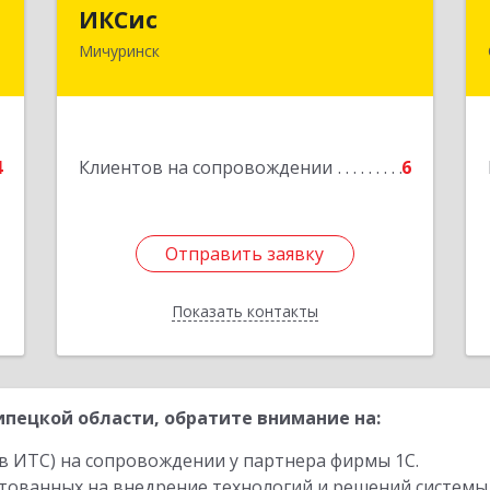
а
ИКСис
ИКСис
Мичуринск
0
393761, Тамбовская обл, Мичуринск г,
Набережная ул, дом № 275
е
Подробнее
4
Клиентов на сопровождении
6
Отправить заявку
Отправить заявку
Показать контакты
Назад
пецкой области, обратите внимание на:
в ИТС) на сопровождении у партнера фирмы 1С.
стованных на внедрение технологий и решений системы