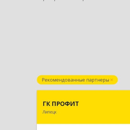
Рекомендованные партнеры
ГК ПРОФИ
ГК ПРОФИТ
Липецк
398001, Липецкая обл, Липецк г
Советская ул, дом № 66Б, пом.