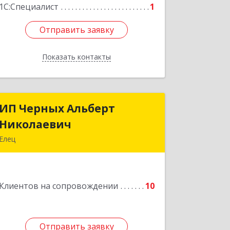
1С:Специалист
1
Отправить заявку
Отправить заявку
Показать контакты
Назад
ИП Черных Альберт
ИП Черных Альберт
Николаевич
Николаевич
Елец
399771, Липецкая обл, Елец г,
Н.Гусевой ул, 56А
Клиентов на сопровождении
10
Подробнее
Отправить заявку
Отправить заявку