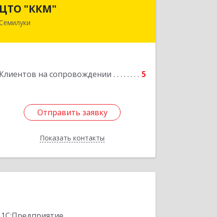
ЦТО "ККМ"
ЦТО "ККМ"
Семилуки
Подробнее
Клиентов на сопровождении
5
Отправить заявку
Отправить заявку
Показать контакты
Назад
 1С:Предприятие.