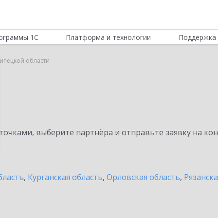
ограммы 1С
Платформа и технологии
Поддержка 
Липецкой области
очками, выберите партнёра и отправьте заявку на ко
бласть
,
Курганская область
,
Орловская область
,
Рязанска