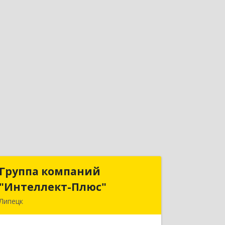
Группа компаний
Группа компаний
"Интеллект-Плюс"
"Интеллект-Плюс"
Липецк
398024, Липецкая обл, Липецк г,
Победы пл, дом № 8, 306