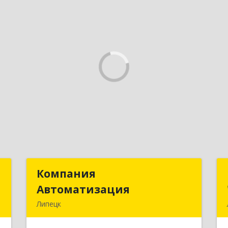
Т
Компания
Компания
Автоматизация
Автоматизация
,
Липецк
8
398001, Липецкая обл, Липецк г,
Победы пл, дом № 8