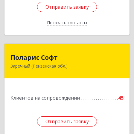
Отправить заявку
Отправить заявку
Показать контакты
Назад
Поларис Софт
Поларис Софт
Заречный (Пензенская обл.)
442960, Пензенская обл, Заречный г,
В.В.Демакова проезд, дом № 5, кв.303
Подробнее
Клиентов на сопровождении
45
Отправить заявку
Отправить заявку