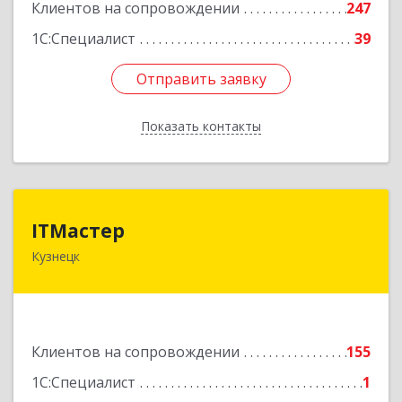
Клиентов на сопровождении
247
1С:Специалист
39
Отправить заявку
Отправить заявку
Показать контакты
Назад
ITМастер
ITМастер
Кузнецк
442537, Пензенская обл, Кузнецк г, Белинского
ул, дом № 82, ДЦ"Сфера", оф.15
Подробнее
Клиентов на сопровождении
155
1С:Специалист
1