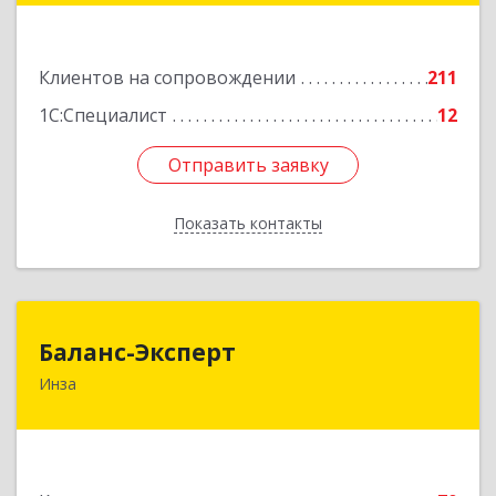
Подробнее
Клиентов на сопровождении
211
1С:Специалист
12
Отправить заявку
Отправить заявку
Показать контакты
Назад
Баланс-Эксперт
Баланс-Эксперт
Инза
433030, Ульяновская обл, Инзенский р-н, Инза
г, Красных Бойцов ул, дом № 18, кв.4
Подробнее