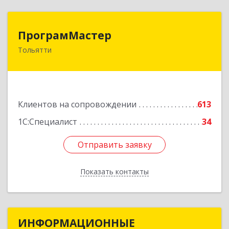
ПрограмМастер
ПрограмМастер
Тольятти
445004, Самарская обл, Тольятти г,
Автозаводское ш, дом № 51
Подробнее
Клиентов на сопровождении
613
1С:Специалист
34
Отправить заявку
Отправить заявку
Показать контакты
Назад
ИНФОРМАЦИОННЫЕ
ИНФОРМАЦИОННЫЕ