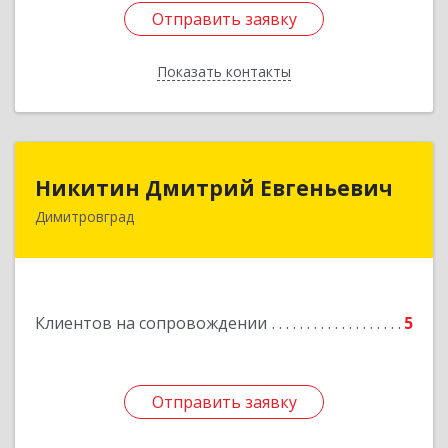
Отправить заявку
Отправить заявку
Показать контакты
Назад
Никитин Дмитрий Евгеньевич
Никитин Дмитрий Евгеньевич
Димитровград
433513, Ульяновская
область,г.Димитровград,ул.Победы, д.9, кв.52
Подробнее
Клиентов на сопровождении
5
Отправить заявку
Отправить заявку