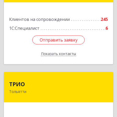
Подробнее
Клиентов на сопровождении
245
1С:Специалист
6
Отправить заявку
Отправить заявку
Показать контакты
Назад
ТРИО
ТРИО
Тольятти
445004, Самарская обл, Тольятти г,
Автозаводское ш, дом № 21, оф.200
Подробнее