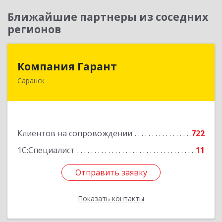
Ближайшие партнеры из соседних
регионов
Компания Гарант
Компания Гарант
Саранск
430005, Мордовия Респ, Саранск г,
Большевистская ул, дом № 60, этаж 4 оф.7
Подробнее
Клиентов на сопровождении
722
1С:Специалист
11
Отправить заявку
Отправить заявку
Показать контакты
Назад