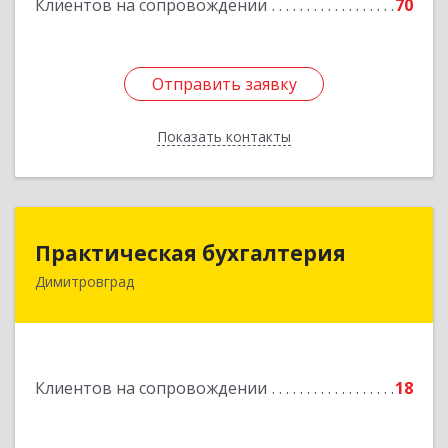
Клиентов на сопровождении
70
Отправить заявку
Отправить заявку
Показать контакты
Назад
Практическая бухгалтерия
Практическая бухгалтерия
Димитровград
433502, Ульяновская область, г.о. город
Димитровград, г Димитровград, ш
Мулловское, стр. 7/5, офис 5
Подробнее
Клиентов на сопровождении
18