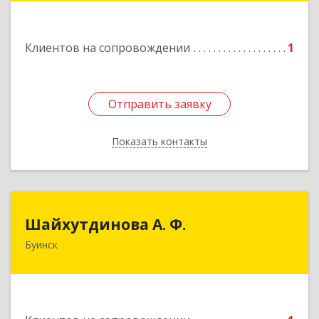
Подробнее
Клиентов на сопровождении
1
Отправить заявку
Отправить заявку
Показать контакты
Назад
Шайхутдинова А. Ф.
Шайхутдинова А. Ф.
Буинск
РТ, г.Буинск, ул.Р.Люксембург, д.144Б
Подробнее