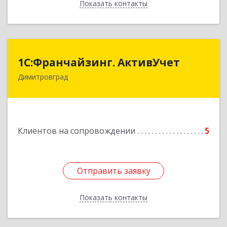
Показать контакты
Назад
1С:Франчайзинг. АктивУчет
1С:Франчайзинг. АктивУчет
Димитровград
433505, Ульяновская обл., г. Димитровград, ул.
Западная, д. 34 - 14
Подробнее
Клиентов на сопровождении
5
Отправить заявку
Отправить заявку
Показать контакты
Назад