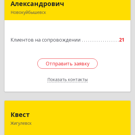
Александрович
Александрович
Новокуйбышевск
446200, Самарская обл, Новокуйбышевск г,
Гагарина 11
Клиентов на сопровождении
21
Подробнее
Отправить заявку
Отправить заявку
Показать контакты
Назад
Квест
Квест
Жигулевск
445350, Самарская обл., Жигулевск, ул.Пушкина,
21, офис 4