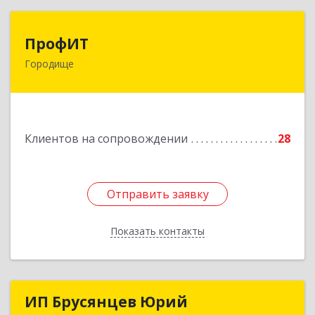
ПрофИТ
ПрофИТ
Городище
442310, Пензенская обл, Городищенский р-н,
Городище г, Комсомольская ул, дом № 29, оф.20
Подробнее
Клиентов на сопровождении
28
Отправить заявку
Отправить заявку
Показать контакты
Назад
ИП Брусянцев Юрий
ИП Брусянцев Юрий