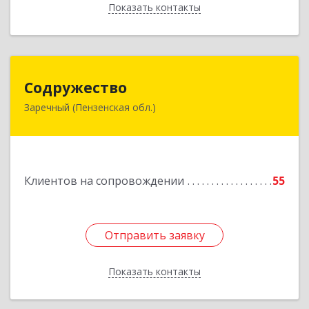
Показать контакты
Назад
Содружество
Содружество
Заречный (Пензенская обл.)
442962, Пензенская обл, Заречный г,
Промышленная ул, дом № 25
Подробнее
Клиентов на сопровождении
55
Отправить заявку
Отправить заявку
Показать контакты
Назад