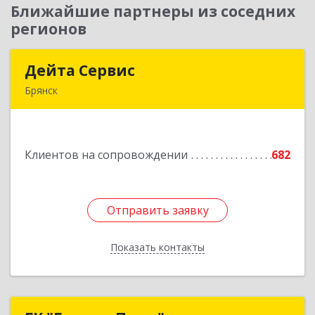
Ближайшие партнеры из соседних
регионов
Дейта Сервис
Дейта Сервис
Брянск
241035, Брянская обл, Брянск г, Ульянова ул,
дом № 4, оф.403
Клиентов на сопровождении
682
Подробнее
Отправить заявку
Отправить заявку
Показать контакты
Назад