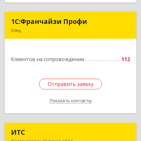
1С:Франчайзи Профи
1С:Франчайзи Профи
Елец
399784, Липецкая обл, Елец г, Гагарина ул,
Здание № 3а
Клиентов на сопровождении
112
Подробнее
Отправить заявку
Отправить заявку
Показать контакты
Назад
ИТС
ИТС