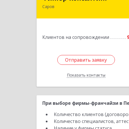
Саров
607190, Нижегородская обл, Саров г
Куйбышева ул, дом № 1
Подробне
Клиентов на сопровождении
Отправить заявку
Отправить заявку
Показать контакты
Назад
При выборе фирмы-франчайзи в Пе
Количество клиентов (договоро
Количество специалистов, атте
Наличие у фирмы статуса