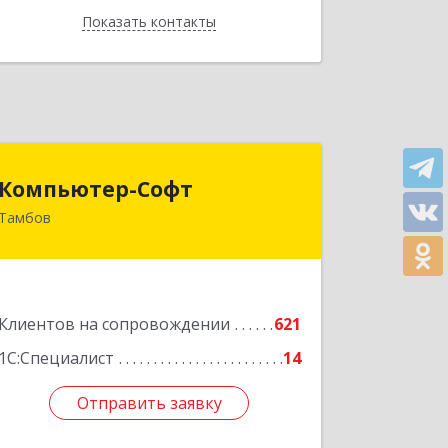
Показать контакты
Назад
Компьютер-Софт
Компьютер-Софт
Тамбов
392000, Тамбовская обл, Тамбов г,
Советская ул, дом № 191
Подробнее
Клиентов на сопровождении
621
1С:Специалист
14
Отправить заявку
Отправить заявку