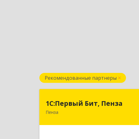
Рекомендованные партнеры
1С:Первый Бит, Пенз
1С:Первый Бит, Пенза
Пенза
440000, Пензенская обл, Пенза г
Московская ул, дом № 15, пом.
Подробне