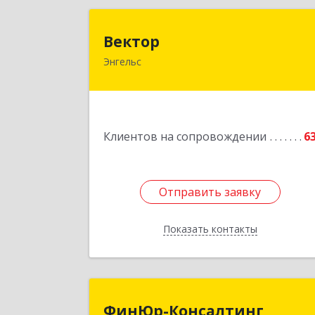
Векто
Вектор
Энгельс
413107, Саратовская обл, Энгельс г
Трудовая ул, дом № 12/1, квартир
№21
Подробне
Клиентов на сопровождении
6
Отправить заявку
Отправить заявку
Показать контакты
Назад
ФинЮр-Консалтин
ФинЮр-Консалтинг