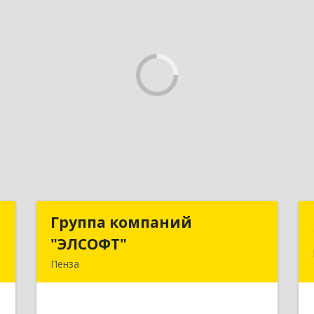
а
Группа компаний
Группа компаний
"ЭЛСОФТ"
"ЭЛСОФТ"
,
Пенза
1
440020, Пензенская обл, Пенза г,
Суворова ул, дом № 145, корпус а,
е
оф.41