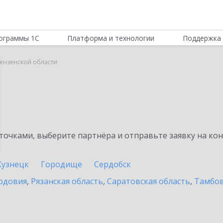
ограммы 1С
Платформа и технологии
Поддержка 
Пензенской области
очками, выберите партнёра и отправьте заявку на ко
Кузнецк
Городище
Сердобск
рдовия
,
Рязанская область
,
Саратовская область
,
Тамбов