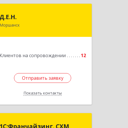
Д.Е.Н.
Д.Е.Н.
Моршанск
393950, Тамбовская обл, Моршанск г,
Дзержинского ул, дом № 4б, кв.157
Подробнее
Клиентов на сопровождении
12
Отправить заявку
Отправить заявку
Показать контакты
Назад
1С:Франчайзинг. СХМ
1С:Франчайзинг. СХМ