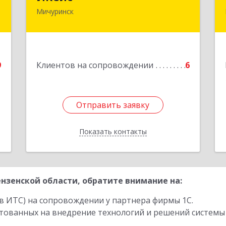
Мичуринск
,
393761, Тамбовская обл, Мичуринск г,
1
Набережная ул, дом № 275
е
Подробнее
9
Клиентов на сопровождении
6
Отправить заявку
Отправить заявку
Показать контакты
Назад
нзенской области, обратите внимание на:
в ИТС) на сопровождении у партнера фирмы 1С.
стованных на внедрение технологий и решений системы