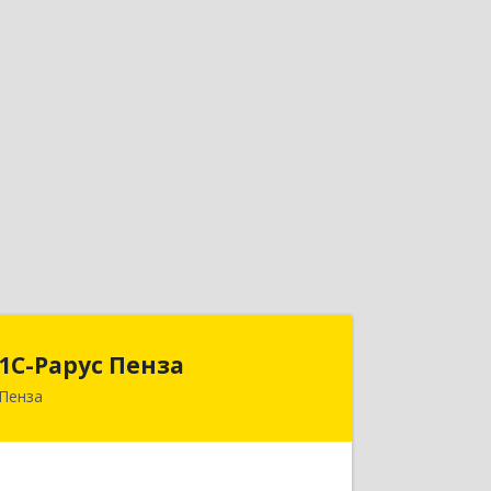
1С-Рарус Пенза
1С-Рарус Пенза
Пенза
440028, Пензенская обл, Пенза г,
Леонова ул, дом № 10, пом.10
Подробнее