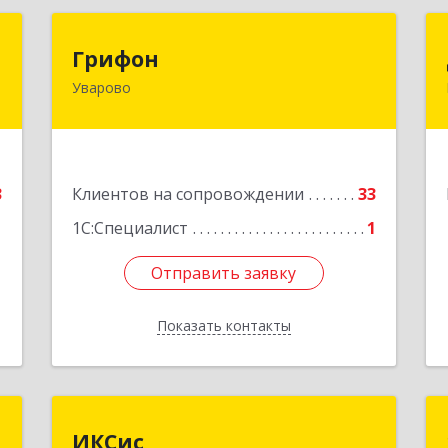
р
Грифон
Грифон
Уварово
,
393461, Тамбовская обл, Уварово г,
а
Южная ул, дом № 40А
6
Подробнее
е
3
Клиентов на сопровождении
33
1С:Специалист
1
Отправить заявку
Отправить заявку
Показать контакты
Назад
г
ИКСис
ИКСис