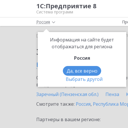
1С:Предприятие 8
Система программ
Россия
Пр
Главная
Сервисы ИТС
Smartway
Smartway в 
Информация на сайте будет
отображаться для региона
Заказать Smartway
Россия
в Пензенской области
Да, все верно
Ознакомьтесь с информационными карт
Выбрать другой
внедрение продукта.
Заречный (Пензенская обл.)
Пенза
Смотрите также:
Россия
,
Республика Мо
Партнеры в вашем регионе: