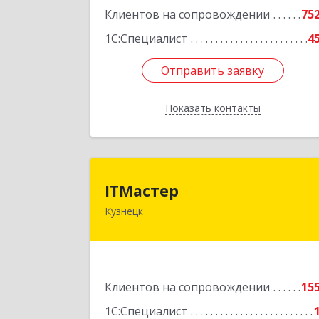
Клиентов на сопровождении
75
1С:Специалист
4
Отправить заявку
Отправить заявку
Показать контакты
Назад
ITМасте
ITМастер
Кузнецк
442537, Пензенская обл, Кузнецк г
Белинского ул, дом № 82, ДЦ"Сфера"
оф.1
Подробне
Клиентов на сопровождении
15
1С:Специалист