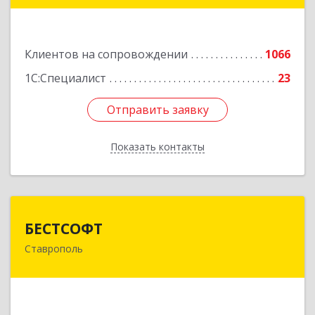
Подробнее
Клиентов на сопровождении
1066
1С:Специалист
23
Отправить заявку
Отправить заявку
Показать контакты
Назад
БЕСТСОФТ
БЕСТСОФТ
Ставрополь
355011, Ставропольский край, Ставрополь г,
45 Параллель ул, дом № 38, оф.151
Подробнее