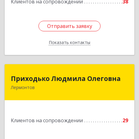
Клиентов на сопровождении
38
Отправить заявку
Отправить заявку
Показать контакты
Назад
Приходько Людмила Олеговна
Приходько Людмила Олеговна
Лермонтов
357341, Лермонтов г, П.Лумумбы ул, дом №
43/2, кв.44
Подробнее
Клиентов на сопровождении
29