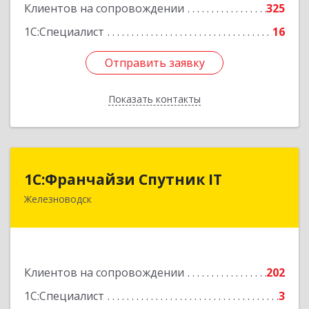
Клиентов на сопровождении
325
1С:Специалист
16
Отправить заявку
Отправить заявку
Показать контакты
Назад
1С:Франчайзи Спутник IT
1С:Франчайзи Спутник IT
Железноводск
357430, Ставропольский край, город-курорт
Железноводск, Иноземцево п, Свободы ул, дом
№ 136
Подробнее
Клиентов на сопровождении
202
1С:Специалист
3