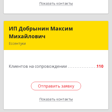
Показать контакты
Назад
ИП Добрынин Максим
ИП Добрынин Максим
Михайлович
Михайлович
Ессентуки
357601, Ставропольский край, Ессентуки,
Спасателей, дом № 5, кв.43
Клиентов на сопровождении
110
Подробнее
Отправить заявку
Отправить заявку
Показать контакты
Назад