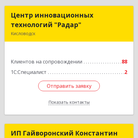
Центр инновационных
Центр инновационных
технологий "Радар"
технологий "Радар"
Кисловодск
357000, Ставропольский край, Кисловодск г,
Цандера проезд, дом № 2
Клиентов на сопровождении
88
Подробнее
1С:Специалист
2
Отправить заявку
Отправить заявку
Показать контакты
Назад
ИП Гайворонский Константин
ИП Гайворонский Константин