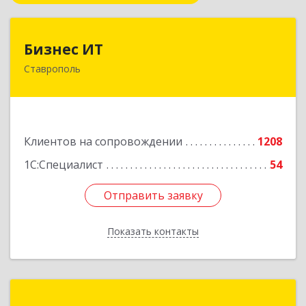
Бизнес ИТ
Бизнес ИТ
Ставрополь
355035, Ставропольский край, Ставрополь г, 1
Промышленная ул, дом № 3, корпус А
Подробнее
Клиентов на сопровождении
1208
1С:Специалист
54
Отправить заявку
Отправить заявку
Показать контакты
Назад
ГК Статус