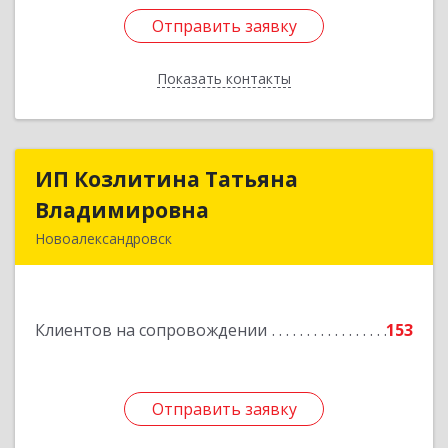
Отправить заявку
Отправить заявку
Показать контакты
Назад
ИП Козлитина Татьяна
ИП Козлитина Татьяна
Владимировна
Владимировна
Новоалександровск
356000, Ставропольский край,
Новоалександровск г, Гайдара пер, дом № 25
Клиентов на сопровождении
153
Подробнее
Отправить заявку
Отправить заявку