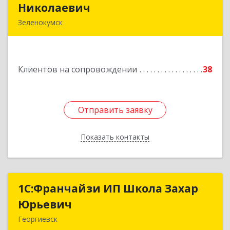
Николаевич
Николаевич
Зеленокумск
357910, Ставропольский край, Советский р-н,
Зеленокумск г, Ленина пл, дом № 6, оф.4
Клиентов на сопровождении
38
Подробнее
Отправить заявку
Отправить заявку
Показать контакты
Назад
1С:Франчайзи ИП Школа Захар
1С:Франчайзи ИП Школа Захар
Юрьевич
Юрьевич
Георгиевск
357840, Ставропольский край, Георгиевский р-