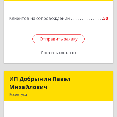
н, Александрийская ст-ца, Курдюмовский пер,
дом № 10
Клиентов на сопровождении
50
Подробнее
Отправить заявку
Отправить заявку
Показать контакты
Назад
ИП Добрынин Павел
ИП Добрынин Павел
Михайлович
Михайлович
Ессентуки
Подробнее