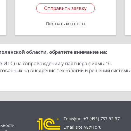
Отправить заявку
Отправить заявку
Показать контакты
Назад
оленской области, обратите внимание на:
в ИТС) на сопровождении у партнера фирмы 1С.
стованных на внедрение технологий и решений системы
Телефон:
+7 (495) 737-92-57
льности
Email:
site_v8@1c.ru