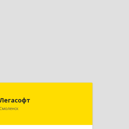
Легасофт
Легасофт
214018, Смоленская обл, Смоленск г,
Смоленск
Ново-Рославльская ул, дом № 13
Подробнее