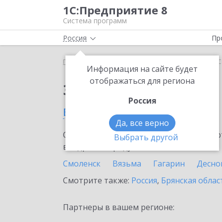
1С:Предприятие 8
Система программ
Россия
Пр
Главная
Сервисы ИТС
Smartway
Smartway в 
Информация на сайте будет
отображаться для региона
Заказать Smartway
Россия
в Смоленской области
Да, все верно
Ознакомьтесь с информационными карт
Выбрать другой
внедрение продукта.
Смоленск
Вязьма
Гагарин
Десно
Смотрите также:
Россия
,
Брянская облас
Партнеры в вашем регионе: