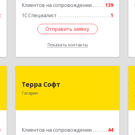
1
Клиентов на сопровождении
139
2
1С:Специалист
1
Отправить заявку
Отправить заявку
Показать контакты
Назад
а
Терра Софт
а
Терра Софт
215010, Смоленская обл, Гагарин г,
Гагарин
Ленина ул, дом № 12
,
1
Подробнее
е
5
Клиентов на сопровождении
44