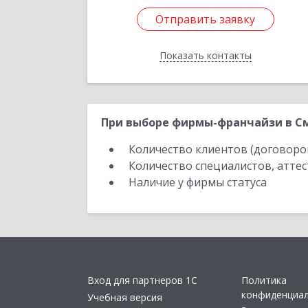
Отправить заявку
Отправить заявку
Показать контакты
Назад
При выборе фирмы-франчайзи в См
Количество клиентов (договоро
Количество специалистов, атте
Наличие у фирмы статуса
Вход для партнеров 1С
Политика
конфиденциа
Учебная версия