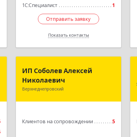
1С:Специалист
1
Отправить заявку
Отправить заявку
Показать контакты
Назад
Т
ИП Соболев Алексей
ИП Соболев Алексей
Николаевич
Николаевич
.
,
Верхнеднепровский
2
Подробнее
е
5
Клиентов на сопровождении
5
5