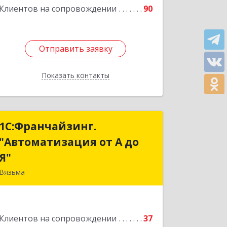
Клиентов на сопровождении
90
Отправить заявку
Отправить заявку
Показать контакты
Назад
1С:Франчайзинг.
1С:Франчайзинг.
"Автоматизация от А до
"Автоматизация от А до
Я"
Я"
Вязьма
215111, Смоленская обл, Вязьма г,
Красноармейское ш, дом № 3а, кв.42
Клиентов на сопровождении
37
Подробнее