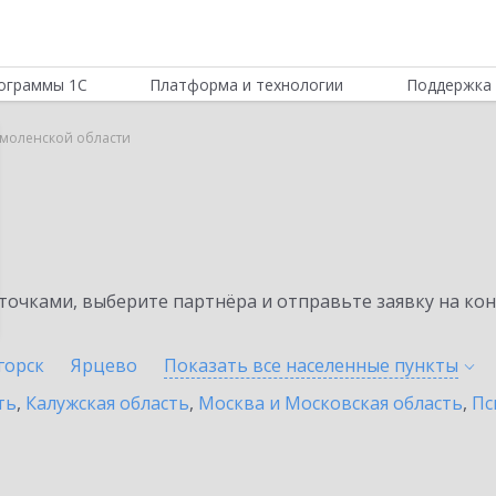
ограммы 1С
Платформа и технологии
Поддержка 
Смоленской области
очками, выберите партнёра и отправьте заявку на ко
горск
Ярцево
Показать все населенные
пункты
ть
,
Калужская область
,
Москва и Московская область
,
Пс