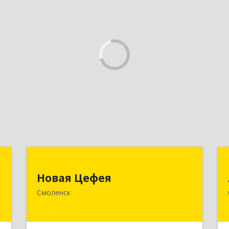
я
Новая Цефея
Новая Цефея
,
214018, Смоленская обл, Смоленск г,
Смоленск
№
Раевского ул, дом № 10
7
Подробнее