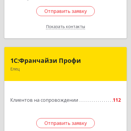
Отправить заявку
Отправить заявку
Показать контакты
Назад
1С:Франчайзи Профи
1С:Франчайзи Профи
Елец
399784, Липецкая обл, Елец г, Гагарина ул,
Здание № 3а
Подробнее
Клиентов на сопровождении
112
Отправить заявку
Отправить заявку