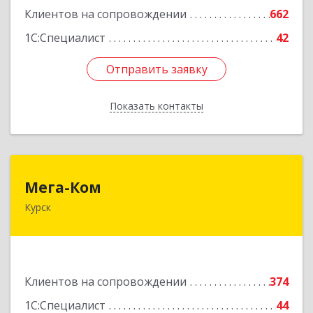
Клиентов на сопровождении
662
1С:Специалист
42
Отправить заявку
Отправить заявку
Показать контакты
Назад
Мега-Ком
Мега-Ком
Курск
305001, Курская обл, Курск г, Красной Армии ул,
дом № 23 А
Подробнее
Клиентов на сопровождении
374
1С:Специалист
44