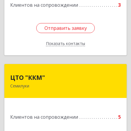
Клиентов на сопровождении
3
Отправить заявку
Отправить заявку
Показать контакты
Назад
ЦТО "ККМ"
ЦТО "ККМ"
Семилуки
Подробнее
Клиентов на сопровождении
5