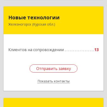
Новые технологии
Новые технологии
Железногорск (Курская обл.)
307170, Курская обл, Железногорский р-н,
Железногорск г, Автолюбителей пер, дом № 5,
офис 7
Подробнее
Клиентов на сопровождении
13
Отправить заявку
Отправить заявку
Показать контакты
Назад
Сервис-класс