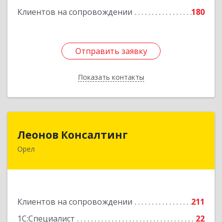
Клиентов на сопровождении
180
Отправить заявку
Отправить заявку
Показать контакты
Назад
Леонов Консалтинг
Леонов Консалтинг
Орел
302030, Орловская обл, Орловский р-н, Орел г,
Московская, дом № 17, пом.7
Подробнее
Клиентов на сопровождении
211
1С:Специалист
22