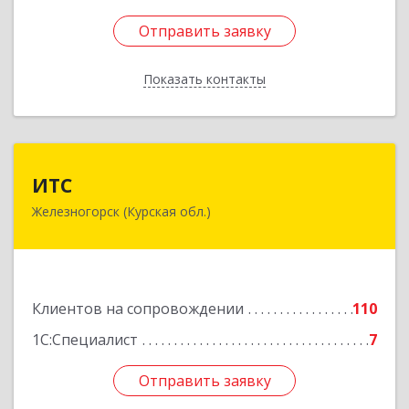
Отправить заявку
Отправить заявку
Показать контакты
Назад
ИТС
ИТС
Железногорск (Курская обл.)
307178, Курская обл, Железногорск г,
Димитрова ул, дом № 3, корпус 5, оф.5
Подробнее
Клиентов на сопровождении
110
1С:Специалист
7
Отправить заявку
Отправить заявку