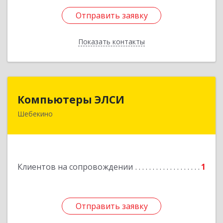
Отправить заявку
Отправить заявку
Показать контакты
Назад
Компьютеры ЭЛСИ
Компьютеры ЭЛСИ
Шебекино
309290, Белгородская обл, Шебекино,
ул.Ленина , д.12
Подробнее
Клиентов на сопровождении
1
Отправить заявку
Отправить заявку