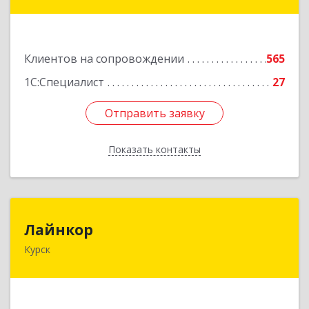
№ 14, пом.1
Подробнее
Клиентов на сопровождении
565
1С:Специалист
27
Отправить заявку
Отправить заявку
Показать контакты
Назад
Лайнкор
Лайнкор
Курск
305021, Курская обл, Курск г, Победы пр-кт, дом
№ 10, оф.№64
Подробнее