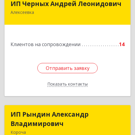
ИП Черных Андрей Леонидович
Алексеевка
309850, Белгородская обл, Алексеевский р-н,
Алексеевка г, Совхозная ул, дом № 23, кв.2
Подробнее
Клиентов на сопровождении
14
Отправить заявку
Отправить заявку
Показать контакты
Назад
ИП Рындин Александр
ИП Рындин Александр
Владимирович
Владимирович
Короча