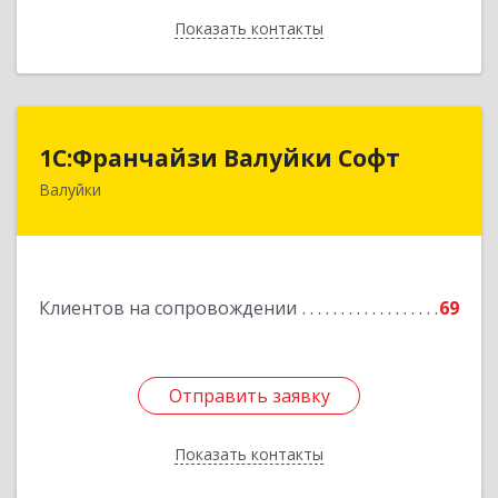
Показать контакты
Назад
1С:Франчайзи Валуйки Софт
1С:Франчайзи Валуйки Софт
Валуйки
309996, Белгородская обл, Валуйки г, Горького,
дом № 21, кв.21
Подробнее
Клиентов на сопровождении
69
Отправить заявку
Отправить заявку
Показать контакты
Назад