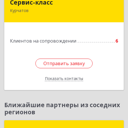
Сервис-класс
Курчатов
307251, Курская обл, Курчатовский р-н,
Курчатов г, Коммунистический пр-т, дом № 30,
корпус А
Подробнее
Клиентов на сопровождении
6
Отправить заявку
Отправить заявку
Показать контакты
Назад
Ближайшие партнеры из соседних
регионов