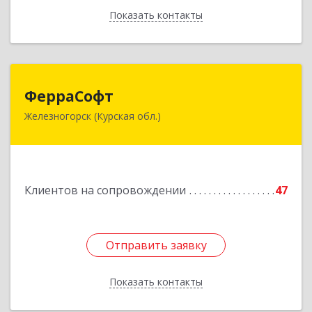
Показать контакты
Назад
ФерраСофт
ФерраСофт
Железногорск (Курская обл.)
307179, Курская обл, Железногорск г, Ленина ул,
дом № 92, корпус 1, оф.2-34
Подробнее
Клиентов на сопровождении
47
Отправить заявку
Отправить заявку
Показать контакты
Назад