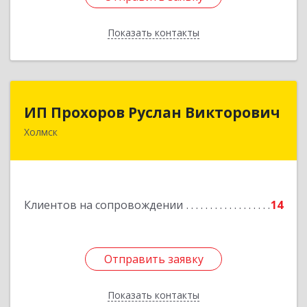
Показать контакты
Назад
ИП Прохоров Руслан Викторович
ИП Прохоров Руслан Викторович
Холмск
694620, Сахалинская обл, Холмский р-н, Холмск
г, Александра Матросова ул, дом № 6Б, кв.32
Подробнее
Клиентов на сопровождении
14
Отправить заявку
Отправить заявку
Показать контакты
Назад