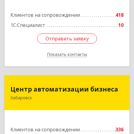
Подробнее
Клиентов на сопровождении
418
1С:Специалист
10
Отправить заявку
Отправить заявку
Показать контакты
Назад
Центр автоматизации бизнеса
Центр автоматизации бизнеса
Хабаровск
680030, Хабаровский край, Хабаровск г, Ленина
ул, дом № 4, оф.802
Подробнее
Клиентов на сопровождении
336