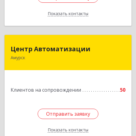
Показать контакты
Назад
Центр Автоматизации
Центр Автоматизации
Амурск
682640, Хабаровский край, Амурск г, Мира пр-
кт, дом № 55, оф.2
Подробнее
Клиентов на сопровождении
50
Отправить заявку
Отправить заявку
Показать контакты
Назад