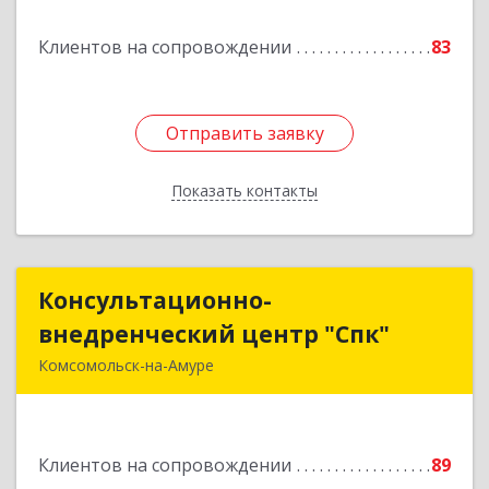
Клиентов на сопровождении
83
Подробнее
Отправить заявку
Отправить заявку
Показать контакты
Назад
Консультационно-
Консультационно-
внедренческий центр "Спк"
внедренческий центр "Спк"
Комсомольск-на-Амуре
681013, Хабаровский край, Комсомольск-на-
Амуре г, Димитрова, дом № 5, кв.302
Клиентов на сопровождении
89
Подробнее