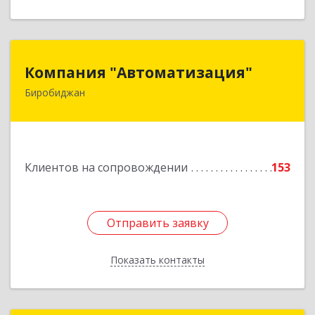
Компания "Автоматизация"
Компания "Автоматизация"
Биробиджан
679016, Еврейская Аобл, Биробиджан г,
Советская ул, дом № 59, кв.3
Подробнее
Клиентов на сопровождении
153
Отправить заявку
Отправить заявку
Показать контакты
Назад