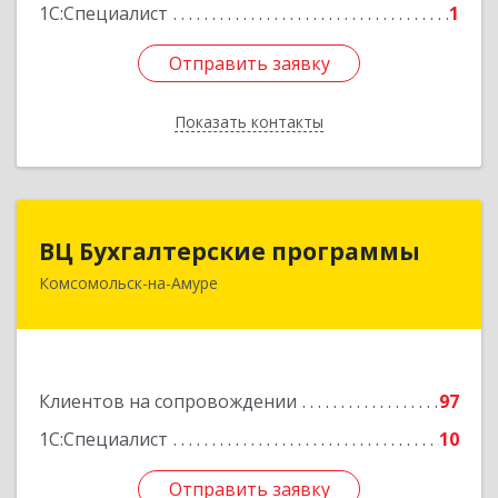
1С:Специалист
1
Отправить заявку
Отправить заявку
Показать контакты
Назад
ВЦ Бухгалтерские программы
ВЦ Бухгалтерские программы
Комсомольск-на-Амуре
681000, Хабаровский край, Комсомольск-на-
Амуре г, Сидоренко ул, дом № 1А
Подробнее
Клиентов на сопровождении
97
1С:Специалист
10
Отправить заявку
Отправить заявку