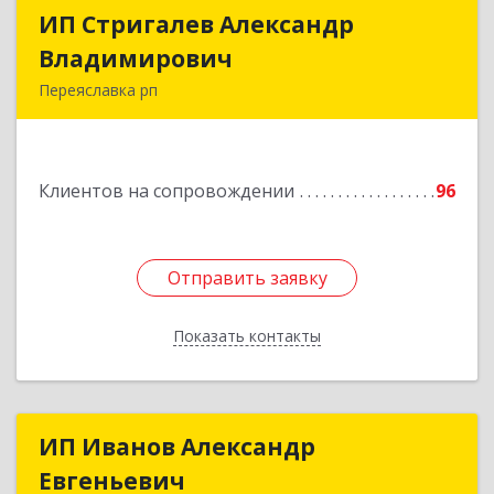
ИП Стригалев Александр
ИП Стригалев Александр
Владимирович
Владимирович
Переяславка рп
682910, Хабаровский край, Имени Лазо р-н,
Переяславка рп, Ленина ул, дом № 30, оф.1
Клиентов на сопровождении
96
Подробнее
Отправить заявку
Отправить заявку
Показать контакты
Назад
ИП Иванов Александр
ИП Иванов Александр
Евгеньевич
Евгеньевич