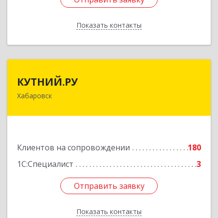
Показать контакты
Назад
КУТНИЙ.РУ
КУТНИЙ.РУ
Хабаровск
680007, Хабаровский край, Хабаровск г,
Шевчука ул, дом № 42, оф.505
Подробнее
Клиентов на сопровождении
180
1С:Специалист
3
Отправить заявку
Отправить заявку
Показать контакты
Назад