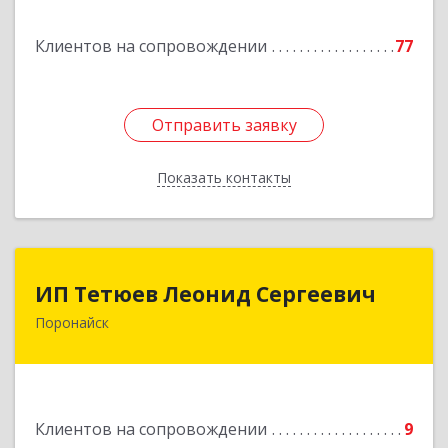
Подробнее
Клиентов на сопровождении
77
Отправить заявку
Отправить заявку
Показать контакты
Назад
ИП Тетюев Леонид Сергеевич
ИП Тетюев Леонид Сергеевич
Поронайск
694242, Сахалинская обл, Поронайск г, Фрунзе
ул, дом № 14, кв.51
Подробнее
Клиентов на сопровождении
9