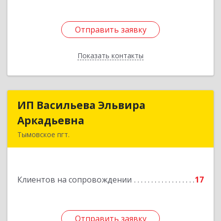
Отправить заявку
Отправить заявку
Показать контакты
Назад
ИП Васильева Эльвира
ИП Васильева Эльвира
Аркадьевна
Аркадьевна
Тымовское пгт.
694400, Сахалинская обл, Тымовский р-н,
Тымовское пгт, Красноармейская ул, дом № 34,
кв.9
Клиентов на сопровождении
17
Подробнее
Отправить заявку
Отправить заявку