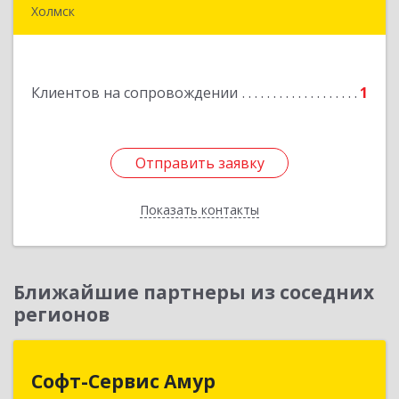
Холмск
694620, Сахалинская обл, Холмский р-н, Холмск
г, Бульвар Дружбы ул, дом № 5, кв.39
Клиентов на сопровождении
1
Подробнее
Отправить заявку
Отправить заявку
Показать контакты
Назад
Ближайшие партнеры из соседних
регионов
Софт-Сервис Амур
Софт-Сервис Амур