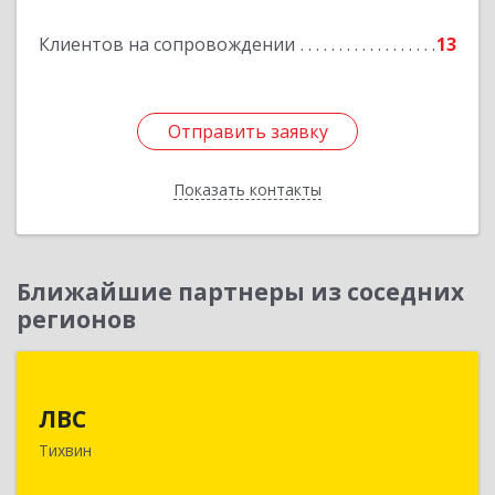
Клиентов на сопровождении
13
Отправить заявку
Отправить заявку
Показать контакты
Назад
Ближайшие партнеры из соседних
регионов
ЛВС
ЛВС
187553, Ленинградская обл, Тихвинский р-н,
Тихвин
Тихвин г, Ярослава Иванова ул, дом № 1,
пом.582