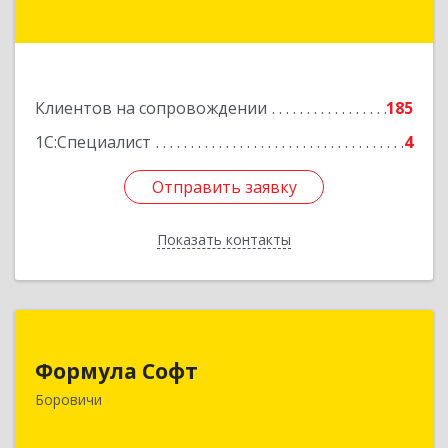
Подробнее
Клиентов на сопровождении
185
1С:Специалист
4
Отправить заявку
Отправить заявку
Показать контакты
Назад
Формула Софт
Формула Софт
174411, Новгородская обл, Боровичский р-н,
Боровичи
Боровичи г, Международная ул, дом № 6