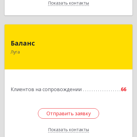
Показать контакты
Назад
Баланс
Баланс
188230, Ленинградская обл, Луга г, Урицкого
Луга
пр-кт, дом № 77а
Подробнее
Клиентов на сопровождении
66
Отправить заявку
Отправить заявку
Показать контакты
Назад