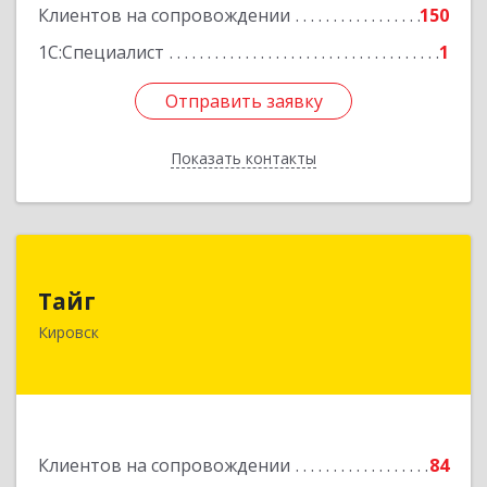
Клиентов на сопровождении
150
Подробнее
1С:Специалист
1
Отправить заявку
Отправить заявку
Показать контакты
Назад
Тайг
Тайг
187340, Ленинградская обл, Кировский р-н,
Кировск
Кировск г, Новая ул, дом № 13, корпус 3, кв.3
Подробнее
Клиентов на сопровождении
84