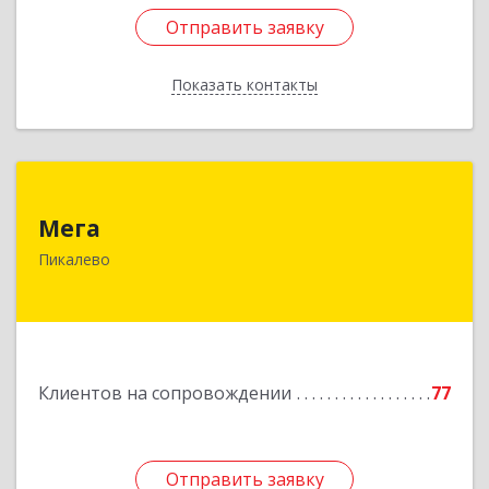
Отправить заявку
Отправить заявку
Показать контакты
Назад
Мега
Мега
187600, Ленинградская обл, Пикалево г,
Пикалево
Заводская ул, дом № 10
Подробнее
Клиентов на сопровождении
77
Отправить заявку
Отправить заявку