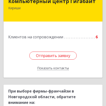
Компьютерный центр Гигабайт
187110, Ленинградская обл, Кириши г,
Кириши
Нефтехимиков ул, дом № 31
Подробнее
Клиентов на сопровождении
6
Отправить заявку
Отправить заявку
Показать контакты
Назад
При выборе фирмы-франчайзи в
Новгородской области, обратите
внимание на: