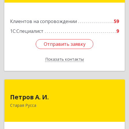
Подробнее
Клиентов на сопровождении
59
1С:Специалист
9
Отправить заявку
Отправить заявку
Показать контакты
Назад
Петров А. И.
Петров А. И.
Старая Русса, пер.Волотовский, д.23
Старая Русса
Подробнее