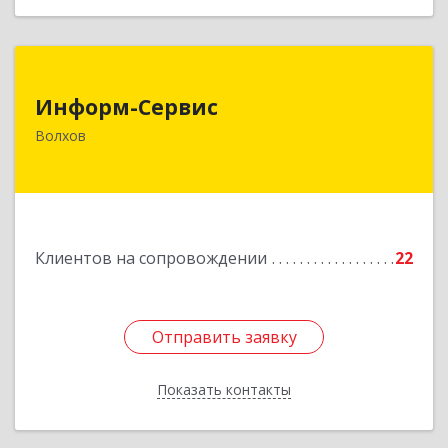
Информ-Сервис
Информ-Сервис
187400, Ленинградская обл, Волхов г,
Волхов
Волховский пр-кт, дом № 7
Подробнее
Клиентов на сопровождении
22
Отправить заявку
Отправить заявку
Показать контакты
Назад