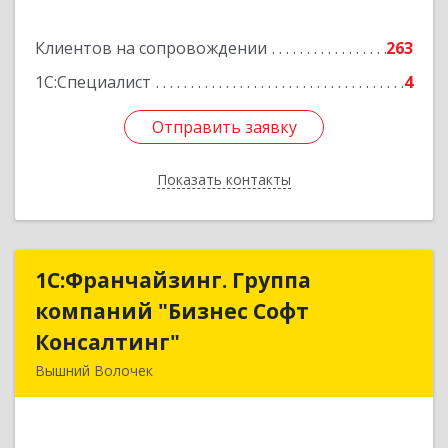
Подробнее
Клиентов на сопровождении
263
1С:Специалист
4
Отправить заявку
Отправить заявку
Показать контакты
Назад
1С:Франчайзинг. Группа
1С:Франчайзинг. Группа
компаний "Бизнес Софт
компаний "Бизнес Софт
Консалтинг"
Консалтинг"
Вышний Волочек
171157, Тверская обл, Вышний Волочек г,
Карла Либкнехта ул, дом № 24, кв.3