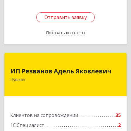
Отправить заявку
Отправить заявку
Показать контакты
Назад
ИП Резванов Адель Яковлевич
ИП Резванов Адель Яковлевич
196602, Санкт-Петербург г, Пушкин г, Красной
Пушкин
Звезды ул, дом № 17/9, литера А, кв.2
Подробнее
Клиентов на сопровождении
35
1С:Специалист
2