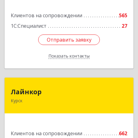
Подробнее
Клиентов на сопровождении
565
1С:Специалист
27
Отправить заявку
Отправить заявку
Показать контакты
Назад
Лайнкор
Лайнкор
Курск
305021, Курская обл, Курск г, Победы пр-кт, дом
№ 10, оф.№64
Подробнее
Клиентов на сопровождении
662