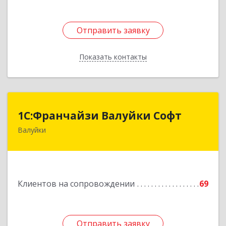
Отправить заявку
Отправить заявку
Показать контакты
Назад
1С:Франчайзи Валуйки Софт
1С:Франчайзи Валуйки Софт
Валуйки
309996, Белгородская обл, Валуйки г, Горького,
дом № 21, кв.21
Подробнее
Клиентов на сопровождении
69
Отправить заявку
Отправить заявку