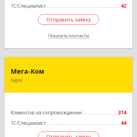
1С:Специалист
42
Отправить заявку
Отправить заявку
Показать контакты
Назад
Мега-Ком
Мега-Ком
Курск
305001, Курская обл, Курск г, Красной Армии ул,
дом № 23 А
Подробнее
Клиентов на сопровождении
374
1С:Специалист
44
Отправить заявку
Отправить заявку