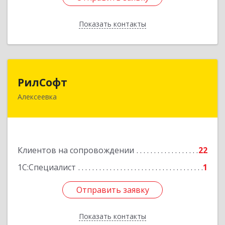
Показать контакты
Назад
РилСофт
РилСофт
Алексеевка
309850, Белгородская обл, Алексеевский р-н,
Алексеевка г, 1-й Мостовой пер, дом № 5А
Подробнее
Клиентов на сопровождении
22
1С:Специалист
1
Отправить заявку
Отправить заявку
Показать контакты
Назад