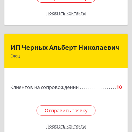
Показать контакты
Назад
ИП Черных Альберт Николаевич
ИП Черных Альберт Николаевич
Елец
399771, Липецкая обл, Елец г, Н.Гусевой ул, 56А
Подробнее
Клиентов на сопровождении
10
Отправить заявку
Отправить заявку
Показать контакты
Назад