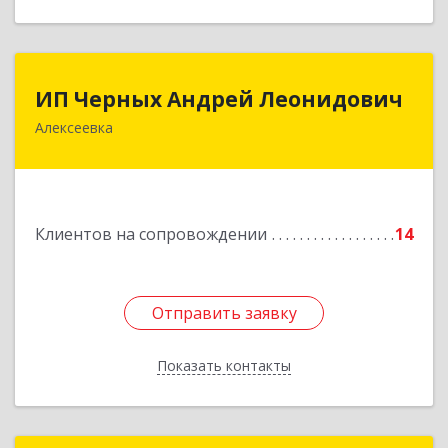
ИП Черных Андрей Леонидович
ИП Черных Андрей Леонидович
Алексеевка
309850, Белгородская обл, Алексеевский р-н,
Алексеевка г, Совхозная ул, дом № 23, кв.2
Подробнее
Клиентов на сопровождении
14
Отправить заявку
Отправить заявку
Показать контакты
Назад