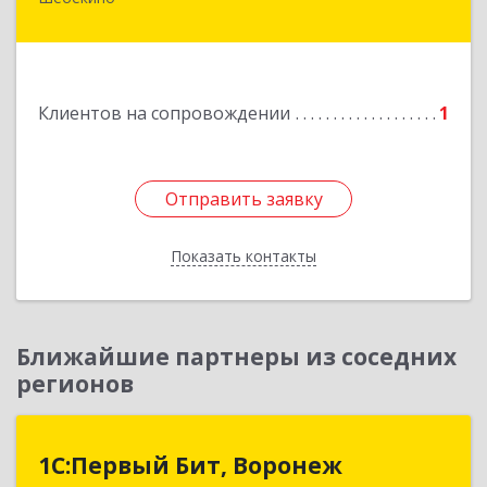
309290, Белгородская обл, Шебекино,
ул.Ленина , д.12
Подробнее
Клиентов на сопровождении
1
Отправить заявку
Отправить заявку
Показать контакты
Назад
Ближайшие партнеры из соседних
регионов
1С:Первый Бит, Воронеж
1С:Первый Бит, Воронеж