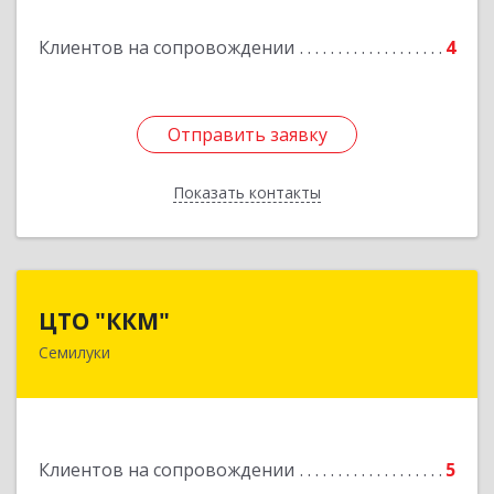
Клиентов на сопровождении
4
Отправить заявку
Отправить заявку
Показать контакты
Назад
ЦТО "ККМ"
ЦТО "ККМ"
Семилуки
Подробнее
Клиентов на сопровождении
5