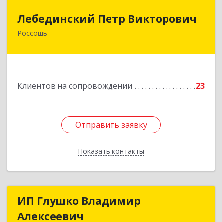
Лебединский Петр Викторович
Лебединский Петр Викторович
Россошь
396650, Воронежская обл., г. Россошь, пер.
Крамского 11
Подробнее
Клиентов на сопровождении
23
Отправить заявку
Отправить заявку
Показать контакты
Назад
ИП Глушко Владимир
ИП Глушко Владимир
Алексеевич
Алексеевич