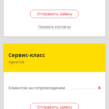
Отправить заявку
Отправить заявку
Показать контакты
Назад
Сервис-класс
Сервис-класс
Курчатов
307251, Курская обл, Курчатовский р-н,
Курчатов г, Коммунистический пр-т, дом № 30,
корпус А
Подробнее
Клиентов на сопровождении
6
Отправить заявку
Отправить заявку