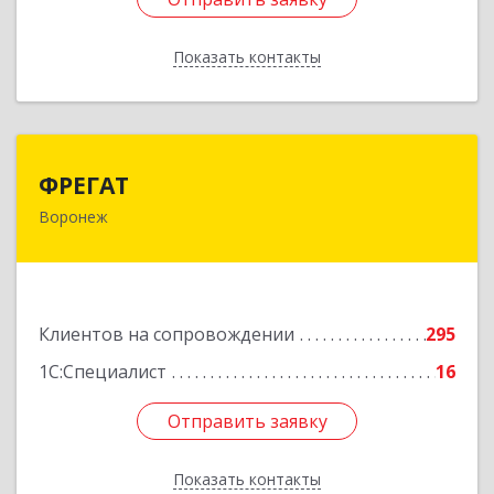
Показать контакты
Назад
ФРЕГАТ
ФРЕГАТ
Воронеж
394006, Воронежская обл, Воронеж г,
Бахметьева ул, дом № 2Б, пом.I, офис 220
Подробнее
Клиентов на сопровождении
295
1С:Специалист
16
Отправить заявку
Отправить заявку
Показать контакты
Назад