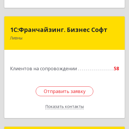
1C:Франчайзинг. Бизнес Софт
1C:Франчайзинг. Бизнес Софт
Ливны
303851, Орловская обл, Ливны г, Гайдара ул,
дом № 2, кв.124
Подробнее
Клиентов на сопровождении
58
Отправить заявку
Отправить заявку
Показать контакты
Назад