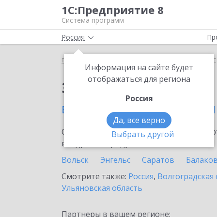
1С:Предприятие 8
Система программ
Россия
Пр
Главная
Сервисы ИТС
Smartway
Smartway в 
Информация на сайте будет
отображаться для региона
Заказать Smartway
Россия
в Саратовской области
Да, все верно
Ознакомьтесь с информационными карт
Выбрать другой
внедрение продукта.
Вольск
Энгельс
Саратов
Балако
Смотрите также:
Россия
,
Волгоградская 
Ульяновская область
Партнеры в вашем регионе: