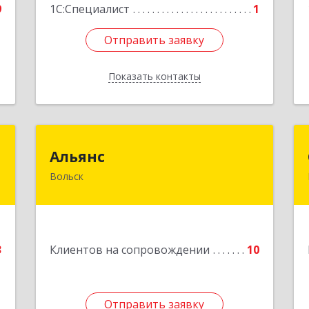
9
1С:Специалист
1
Отправить заявку
Отправить заявку
Показать контакты
Назад
р
Альянс
Альянс
Вольск
,
412900, Саратовская обл, Вольск г,
а
Клочкова ул, дом № 83а
6
Подробнее
е
3
Клиентов на сопровождении
10
Отправить заявку
Отправить заявку