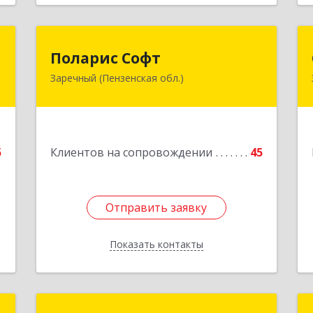
р
Поларис Софт
Поларис Софт
Заречный (Пензенская обл.)
,
442960, Пензенская обл, Заречный г,
,
В.В.Демакова проезд, дом № 5, кв.303
5
Подробнее
е
5
Клиентов на сопровождении
45
1
Отправить заявку
Отправить заявку
Показать контакты
Назад