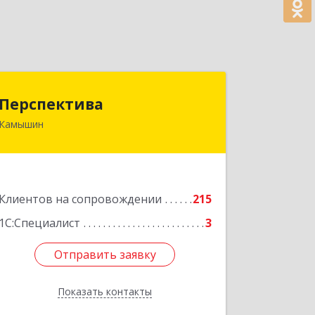
Перспектива
Перспектива
Камышин
403850, Волгоградская обл, Камышин
г, Леонова ул, дом № 26
Подробнее
Клиентов на сопровождении
215
1С:Специалист
3
Отправить заявку
Отправить заявку
Показать контакты
Назад