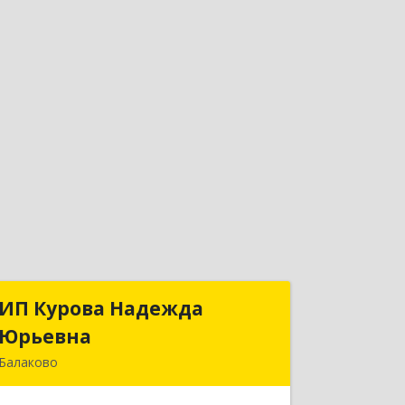
ИП Курова Надежда
ИП Курова Надежда
Юрьевна
Юрьевна
Балаково
413857, Саратовская обл, Балаково г,
Комсомольская ул, дом № 51, кв.81