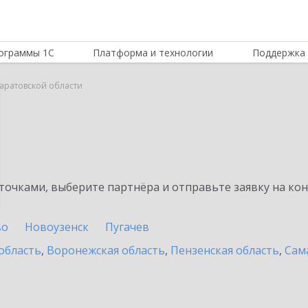
ограммы 1С
Платформа и технологии
Поддержка 
Саратовской области
очками, выберите партнёра и отправьте заявку на ко
во
Новоузенск
Пугачев
область
,
Воронежская область
,
Пензенская область
,
Сам