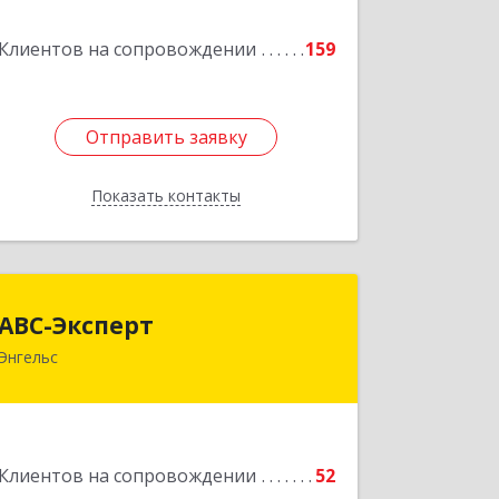
Клиентов на сопровождении
159
Подробнее
Отправить заявку
Отправить заявку
Показать контакты
Назад
АВС-Эксперт
АВС-Эксперт
Энгельс
413105, Саратовская обл, Энгельс г,
Минская ул, дом № 18/1
Подробнее
Клиентов на сопровождении
52