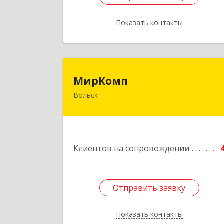
Показать контакты
Назад
МирКом
МирКомп
Вольск
412900, Саратовская обл, Вольск г
Володарского ул, дом № 8
Подробне
Клиентов на сопровождении
Отправить заявку
Отправить заявку
Показать контакты
Назад