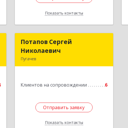
Показать контакты
Назад
п
Потапов Сергей
Потапов Сергей
Николаевич
Николаевич
,
Пугачев
6
413 720, Пугачев,
ул.Топорковская,д.153
е
4
Клиентов на сопровождении
6
Подробнее
Отправить заявку
Отправить заявку
Показать контакты
Назад