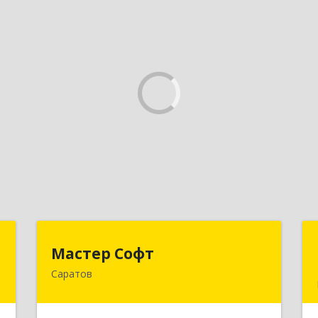
в
Мастер Софт
Мастер Софт
Саратов
,
410012, Саратовская обл, Саратов г,
0
им Вавилова Н.И. ул, дом № 38/114,
кв.628