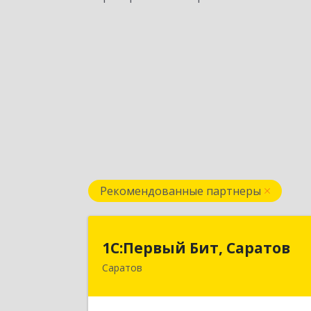
Рекомендованные партнеры
1С:Первый Бит, Сарато
1С:Первый Бит, Саратов
Саратов
410005, Саратовская обл, Саратов г
Астраханская ул, дом № 87, корпус 5