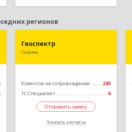
седних регионов
а
Геоспектр
Геоспектр
Сызрань
,
446001, Самарская обл, Сызрань г,
1
Кирова ул, дом № 46
е
Подробнее
2
Клиентов на сопровождении
245
5
1С:Специалист
6
Отправить заявку
Отправить заявку
Показать контакты
Назад