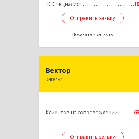
1С:Специалист
1
Отправить заявку
Отправить заявку
Показать контакты
Назад
Векто
Вектор
Энгельс
413107, Саратовская обл, Энгельс г
Трудовая ул, дом № 12/1, квартир
№21
Подробне
Клиентов на сопровождении
6
Отправить заявку
Отправить заявку