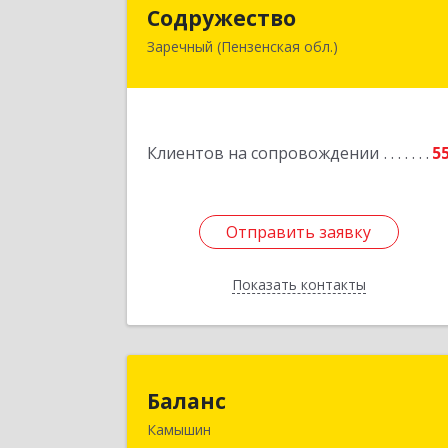
Содружеств
Содружество
Заречный (Пензенская обл.)
442962, Пензенская обл, Заречный г
Промышленная ул, дом № 2
Подробне
Клиентов на сопровождении
5
Отправить заявку
Отправить заявку
Показать контакты
Назад
Балан
Баланс
Камышин
403876, Волгоградская обл, г.о. горо