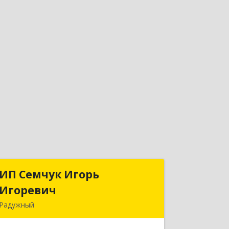
ИП Семчук Игорь
ИП Семчук Игорь
Игоревич
Игоревич
Радужный
628464, ХМАО-Югра, г. Радужный, 1
мкн., строение 43