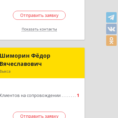
Отправить заявку
Отправить заявку
Показать контакты
Назад
Шиморин Фёдор
Шиморин Фёдор
Вячеславович
Вячеславович
Выкса
Подробнее
Клиентов на сопровождении
1
Отправить заявку
Отправить заявку