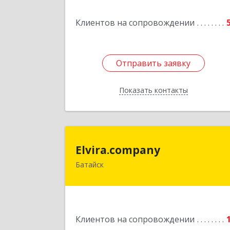
Клиентов на сопровождении
Подробне
Отправить заявку
Отправить заявку
Показать контакты
Назад
Elvira.compan
Elvira.company
Батайск
Подробне
Клиентов на сопровождении