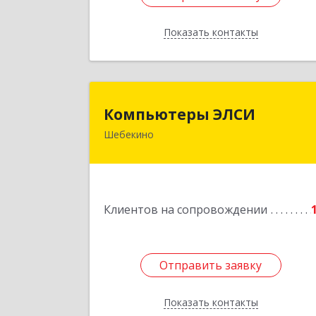
Показать контакты
Назад
Компьютеры ЭЛС
Компьютеры ЭЛСИ
Шебекино
309290, Белгородская обл, Шебекино
ул.Ленина , д.1
Подробне
Клиентов на сопровождении
Отправить заявку
Отправить заявку
Показать контакты
Назад