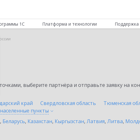
ограммы 1С
Платформа и технологии
Поддержка 
России
очками, выберите партнёра и отправьте заявку на ко
дарский край
Свердловская область
Тюменская об
 населенные
пункты
,
Беларусь
,
Казахстан
,
Кыргызстан
,
Латвия
,
Литва
,
Молд