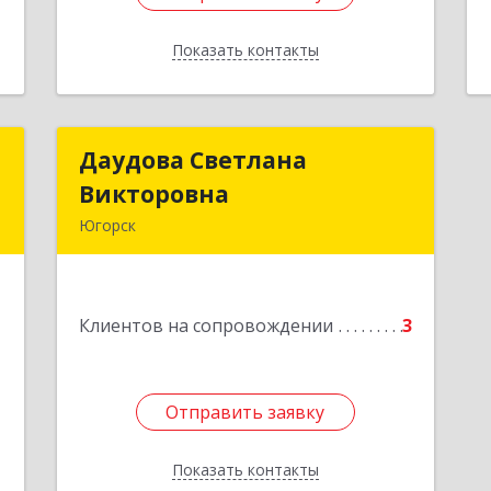
Показать контакты
Назад
И
Даудова Светлана
Даудова Светлана
Викторовна
Викторовна
,
Югорск
2
Подробнее
е
1
Клиентов на сопровождении
3
Отправить заявку
Отправить заявку
Показать контакты
Назад