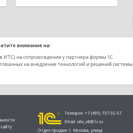
атите внимание на:
в ИТС) на сопровождении у партнера фирмы 1С.
стованных на внедрение технологий и решений системы
Телефон:
+7 (495) 737-92-57
льности
Email:
site_v8@1c.ru
 сайту
Отдел продаж:
г. Москва
,
улица