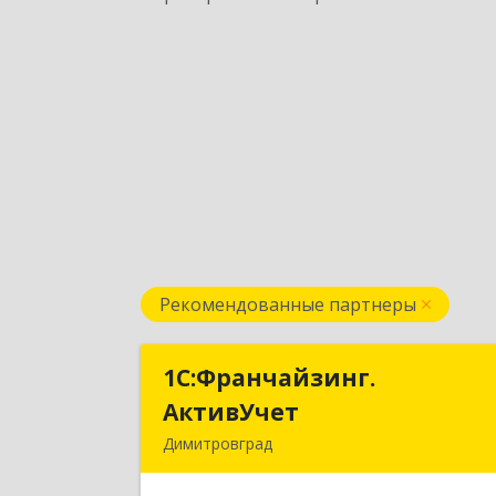
Рекомендованные партнеры
1С:Франчайзинг.
1С:Франчайзинг
АктивУчет
АктивУче
Димитровград
433505, Ульяновская обл., г
Димитровград, ул. Западная, д. 34 - 1