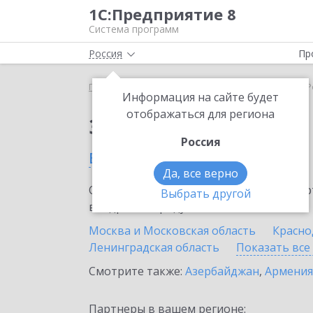
1С:Предприятие 8
Система программ
Россия
Пр
Главная
Сервисы ИТС
Smartway
Smartway в 
Информация на сайте будет
отображаться для региона
Заказать Smartway
Россия
в России
Да, все верно
Ознакомьтесь с информационными карт
Выбрать другой
внедрение продукта.
Москва и Московская область
Красно
Ленинградская область
Показать все
Смотрите также:
Азербайджан
,
Армения
Партнеры в вашем регионе: