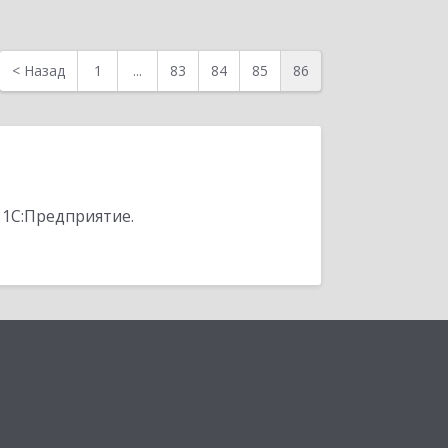
<
Назад
1
...
83
84
85
86
 1С:Предприятие.