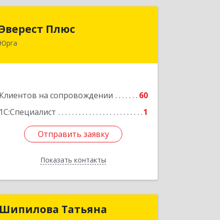
Эверест Плюс
Эверест Плюс
Юрга
652055, Кемеровская обл, Юрга г,
Московская ул, дом № 9, оф.1
Подробнее
Клиентов на сопровождении
60
1С:Специалист
1
Отправить заявку
Отправить заявку
Показать контакты
Назад
Шипилова Татьяна
Шипилова Татьяна