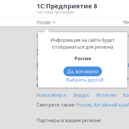
1С:Предприятие 8
Система программ
Россия
Пр
Главная
Сервисы ИТС
Smartway
Smartway в 
Информация на сайте будет
отображаться для региона
Заказать Smartway
Россия
в Новосибирской обла
Да, все верно
Ознакомьтесь с информационными карт
Выбрать другой
внедрение продукта.
Новосибирск
Бердск
Искитим
Ка
Смотрите также:
Россия
,
Алтайский кра
Партнеры в вашем регионе: