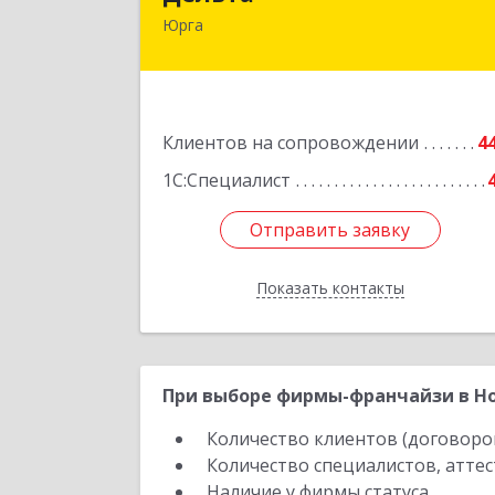
Юрга
652050, Кемеровская область 
Кузбасс обл, Юрга г, Ленинградска
ул, дом № 52, оф.3
Подробне
Клиентов на сопровождении
4
1С:Специалист
Отправить заявку
Отправить заявку
Показать контакты
Назад
При выборе фирмы-франчайзи в Но
Количество клиентов (договоро
Количество специалистов, атте
Наличие у фирмы статуса