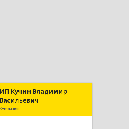
ИП Кучин Владимир
ИП Кучин Владимир
Васильевич
Васильевич
Куйбышев
632387, Новосибирская обл,
Куйбышев г, Тургенева ул, дом № 4