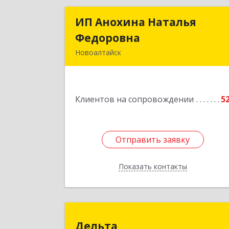
ИП Анохина Наталья
ИП Анохина Наталь
Федоровна
Федоровн
Новоалтайск
658041, Алтайский край, Новоалтайс
г, Белоярская ул, дом № 13
Клиентов на сопровождении
5
Подробне
Отправить заявку
Отправить заявку
Показать контакты
Назад
Дельт
Дельта