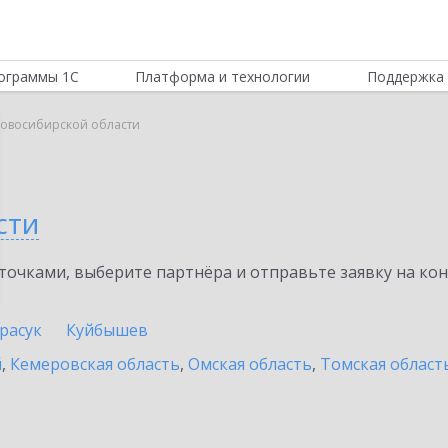
ограммы 1С
Платформа и технологии
Поддержка 
Новосибирской области
сти
очками, выберите партнёра и отправьте заявку на ко
расук
Куйбышев
й
,
Кемеровская область
,
Омская область
,
Томская област