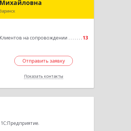
Михайловна
Михайловна
Заринск
Подробнее
Клиентов на сопровождении
13
Отправить заявку
Отправить заявку
Показать контакты
Назад
 1С:Предприятие.