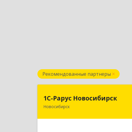
Рекомендованные партнеры
1С-Рарус Новосибирс
1С-Рарус Новосибирск
Новосибирск
630015, Новосибирская обл
Новосибирск г, Планетная ул, дом 
30,производственный корпус 2Б
пом.5