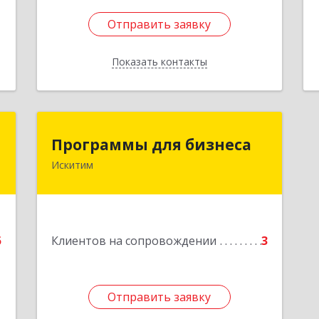
Отправить заявку
Отправить заявку
Показать контакты
Назад
"
Программы для бизнеса
Программы для бизнеса
Искитим
,
Подробнее
а
3
е
5
Клиентов на сопровождении
3
Отправить заявку
Отправить заявку