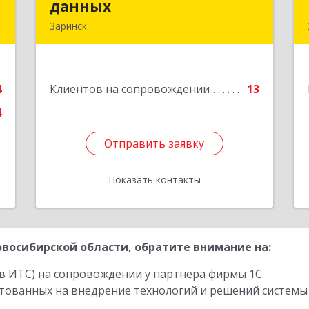
данных
данных
-
Заринск
я
659100, Алтайский край, Заринск г,
2
Таратынова ул, дом № 11, кв.9
е
4
Клиентов на сопровождении
13
Подробнее
4
Отправить заявку
Отправить заявку
Показать контакты
Назад
восибирской области, обратите внимание на:
в ИТС) на сопровождении у партнера фирмы 1С.
стованных на внедрение технологий и решений системы