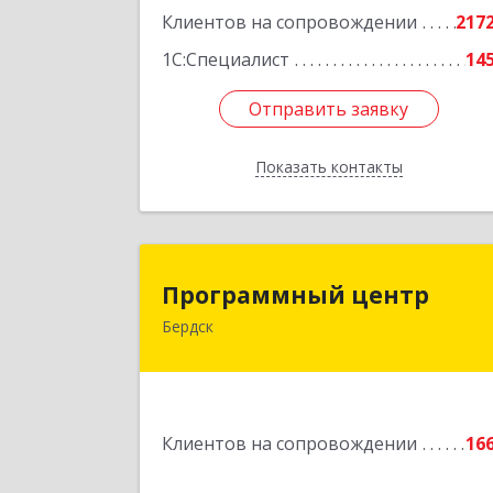
Клиентов на сопровождении
217
Подробне
1С:Специалист
14
Отправить заявку
Отправить заявку
Показать контакты
Назад
Программный цент
Программный центр
Бердск
633004, Новосибирская обл, Бердск г
Химзаводская ул, дом № 9/
Подробне
Клиентов на сопровождении
16