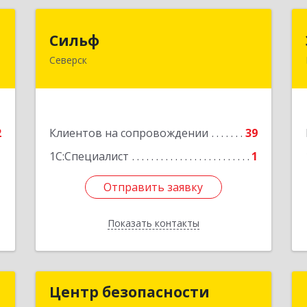
я
Сильф
Сильф
а
Северск
636000, Томская обл, Северск г,
Спортивная ул, дом № 2, оф.1
к
2
Подробнее
2
Клиентов на сопровождении
39
е
1С:Специалист
1
Отправить заявку
Отправить заявку
Показать контакты
Назад
а
Центр безопасности
Центр безопасности