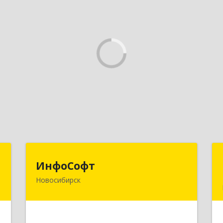
к
ИнфоСофт
ИнфоСофт
Новосибирск
,
630091, Новосибирская обл,
№
Новосибирск г, Крылова ул, дом № 31
,
а
Подробнее