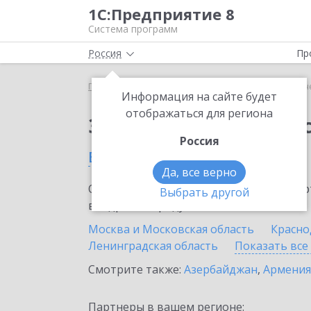
1С:Предприятие 8
Система программ
Россия
Пр
Главная
Сервисы ИТС
1С-Отчетность
1С-Отч
Информация на сайте будет
отображаться для региона
Заказать 1С-Отчетно
Россия
в России
Да, все верно
Ознакомьтесь с информационными карт
Выбрать другой
внедрение продукта.
Москва и Московская область
Красно
Ленинградская область
Показать все
Смотрите также:
Азербайджан
,
Армения
Партнеры в вашем регионе: