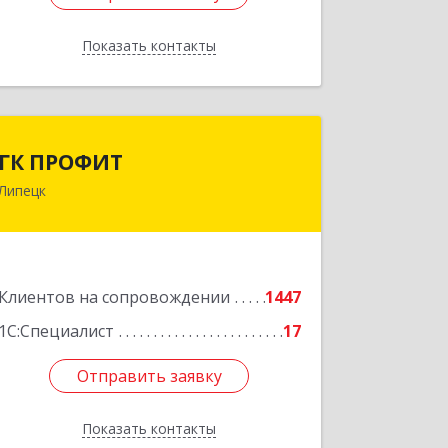
Показать контакты
Назад
ГК ПРОФИТ
ГК ПРОФИТ
Липецк
398001, Липецкая обл, Липецк г,
Советская ул, дом № 66Б, пом.8
Подробнее
Клиентов на сопровождении
1447
1С:Специалист
17
Отправить заявку
Отправить заявку
Показать контакты
Назад