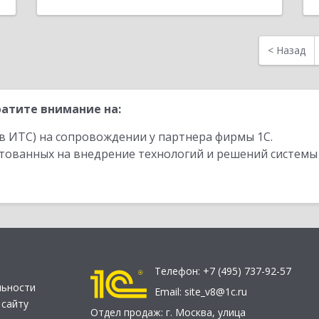
<
Назад
атите внимание на:
в ИТС) на сопровождении у партнера фирмы 1С.
стованных на внедрение технологий и решений системы
Телефон:
+7 (495) 737-92-57
льности
Email:
site_v8@1c.ru
 сайту
Отдел продаж:
г. Москва
,
улица