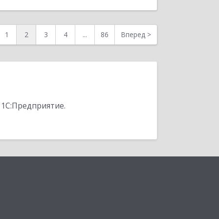
1
2
3
4
...
86
Вперед
>
 1С:Предприятие.