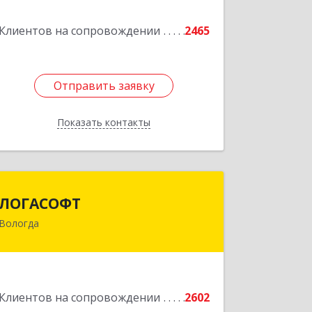
Подробнее
Клиентов на сопровождении
2465
Отправить заявку
Отправить заявку
Показать контакты
Назад
ЛОГАСОФТ
ЛОГАСОФТ
Вологда
160002, Вологодская обл, Вологда г,
Гагарина ул, дом № 26, пом.3
Подробнее
Клиентов на сопровождении
2602