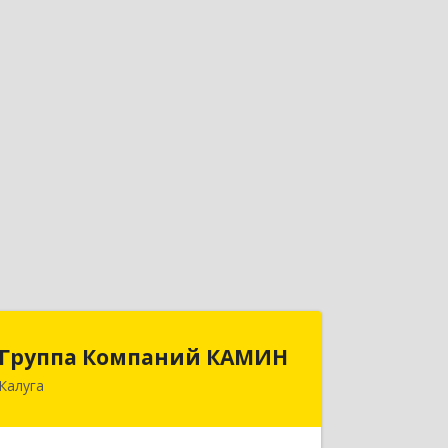
Группа Компаний КАМИН
Группа Компаний КАМИН
Калуга
248023, Калужская обл, Калуга г,
Теренинский пер, дом № 6, оф.403