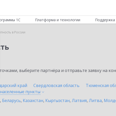
ограммы 1С
Платформа и технологии
Поддержка 
етность в России
сть
очками, выберите партнёра и отправьте заявку на ко
дарский край
Свердловская область
Тюменская об
 населенные
пункты
,
Беларусь
,
Казахстан
,
Кыргызстан
,
Латвия
,
Литва
,
Молд