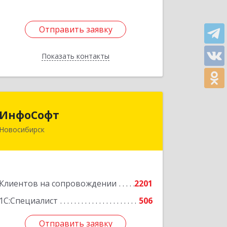
Отправить заявку
Отправить заявку
Показать контакты
Назад
ИнфоСофт
ИнфоСофт
Новосибирск
630091, Новосибирская обл,
Новосибирск г, Крылова ул, дом № 31
Подробнее
Клиентов на сопровождении
2201
1С:Специалист
506
Отправить заявку
Отправить заявку