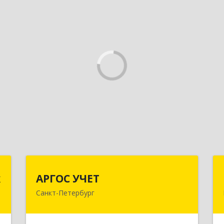
к
АРГОС УЧЕТ
к
АРГОС УЧЕТ
Санкт-Петербург
,
196191, Санкт-Петербург г,
9
Конституции пл, дом № 7, оф.416