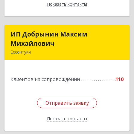
Показать контакты
Назад
ИП Добрынин Максим
ИП Добрынин Максим
Михайлович
Михайлович
Ессентуки
357601, Ставропольский край, Ессентуки,
Спасателей, дом № 5, кв.43
Клиентов на сопровождении
110
Подробнее
Отправить заявку
Отправить заявку
Показать контакты
Назад