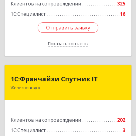
Клиентов на сопровождении
325
1С:Специалист
16
Отправить заявку
Отправить заявку
Показать контакты
Назад
1С:Франчайзи Спутник IT
1С:Франчайзи Спутник IT
Железноводск
357430, Ставропольский край, город-курорт
Железноводск, Иноземцево п, Свободы ул, дом
№ 136
Подробнее
Клиентов на сопровождении
202
1С:Специалист
3