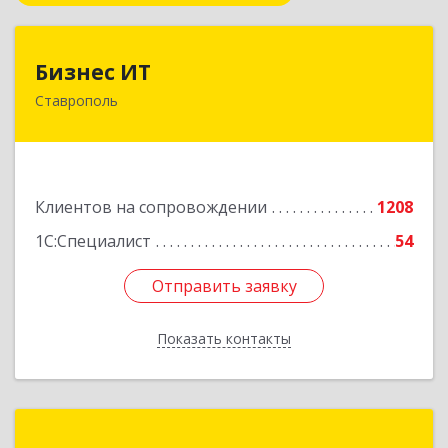
Бизнес ИТ
Бизнес ИТ
Ставрополь
355035, Ставропольский край, Ставрополь г, 1
Промышленная ул, дом № 3, корпус А
Подробнее
Клиентов на сопровождении
1208
1С:Специалист
54
Отправить заявку
Отправить заявку
Показать контакты
Назад
ГК Статус