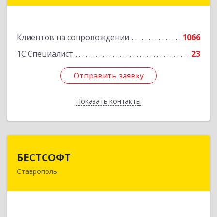
Подробнее
Клиентов на сопровождении
1066
1С:Специалист
23
Отправить заявку
Отправить заявку
Показать контакты
Назад
БЕСТСОФТ
БЕСТСОФТ
Ставрополь
355011, Ставропольский край, Ставрополь г,
45 Параллель ул, дом № 38, оф.151
Подробнее