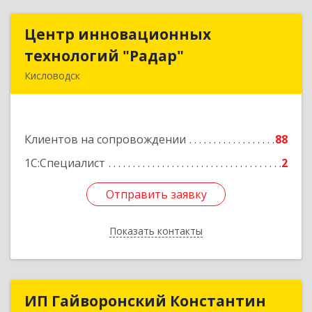
Центр инновационных
Центр инновационных
технологий "Радар"
технологий "Радар"
Кисловодск
357000, Ставропольский край, Кисловодск г,
Цандера проезд, дом № 2
Клиентов на сопровождении
88
Подробнее
1С:Специалист
2
Отправить заявку
Отправить заявку
Показать контакты
Назад
ИП Гайворонский Константин
ИП Гайворонский Константин