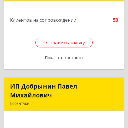
н, Александрийская ст-ца, Курдюмовский пер,
дом № 10
Клиентов на сопровождении
50
Подробнее
Отправить заявку
Отправить заявку
Показать контакты
Назад
ИП Добрынин Павел
ИП Добрынин Павел
Михайлович
Михайлович
Ессентуки
Подробнее