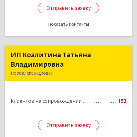
Отправить заявку
Отправить заявку
Показать контакты
Назад
ИП Козлитина Татьяна
ИП Козлитина Татьяна
Владимировна
Владимировна
Новоалександровск
356000, Ставропольский край,
Новоалександровск г, Гайдара пер, дом № 25
Клиентов на сопровождении
153
Подробнее
Отправить заявку
Отправить заявку