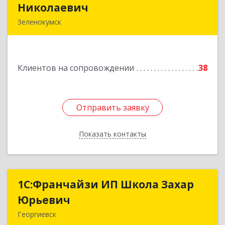
Николаевич
Николаевич
Зеленокумск
357910, Ставропольский край, Советский р-н,
Зеленокумск г, Ленина пл, дом № 6, оф.4
Клиентов на сопровождении
38
Подробнее
Отправить заявку
Отправить заявку
Показать контакты
Назад
1С:Франчайзи ИП Школа Захар
1С:Франчайзи ИП Школа Захар
Юрьевич
Юрьевич
Георгиевск
357840, Ставропольский край, Георгиевский р-