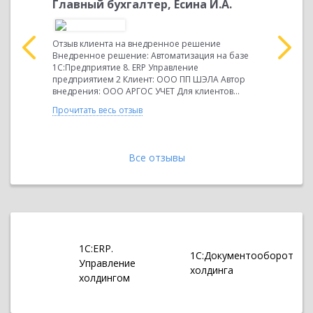
Главный бухгалтер, Есина И.А.
Генера
Понома
 на базе
Отзыв клиента на внедренное решение
С" Автор
Внедренное решение: Автоматизация на базе
Внедрённо
нтов и
1С:Предприятие 8. ERP Управление
1C: МДЛП 
ра
предприятием 2 Клиент: ООО ПП ШЭЛА Автор
ООО АРГОС
внедрения: ООО АРГОС УЧЕТ Для клиентов...
компании 
Здравоохр
Прочитать весь отзыв
Прочитать 
Все отзывы
1С:ERP.
1С:Документооборот
Управление
холдинга
холдингом