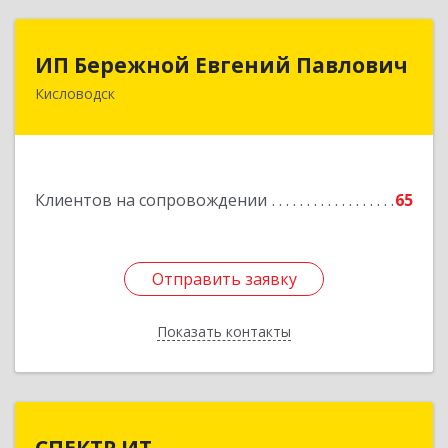
ИП Бережной Евгений Павлович
ИП Бережной Евгений Павлович
Кисловодск
357748, Ставропольский край, Кисловодск г,
Главная ул, дом № 30
Подробнее
Клиентов на сопровождении
65
Отправить заявку
Отправить заявку
Показать контакты
Назад
СПЕКТР ИТ
СПЕКТР ИТ