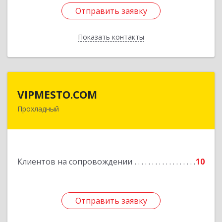
Отправить заявку
Отправить заявку
Показать контакты
Назад
VIPMESTO.COM
VIPMESTO.COM
Прохладный
361045, Кабардино-Балкарская Респ,
Прохладный г, Ленина ул, дом № 89, кв.36
Подробнее
Клиентов на сопровождении
10
Отправить заявку
Отправить заявку