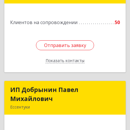
357840, Ставропольский край, Георгиевский р-
н, Александрийская ст-ца, Курдюмовский пер,
дом № 10
Клиентов на сопровождении
50
Подробнее
Отправить заявку
Отправить заявку
Показать контакты
Назад
ИП Добрынин Павел
ИП Добрынин Павел
Михайлович
Михайлович
Ессентуки
Подробнее