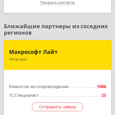
Показать контакты
Назад
Ближайшие партнеры из соседних
регионов
Макрософт Лайт
Макрософт Лайт
Пятигорск
357501, Ставропольский край, Пятигорск г,
Коста Хетагурова ул, дом № 4
Подробнее
Клиентов на сопровождении
1066
1С:Специалист
23
Отправить заявку
Отправить заявку