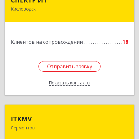
Кисловодск
357736, Ставропольский край, Кисловодск г,
Ставропольская ул, дом № 8
Подробнее
Клиентов на сопровождении
18
Отправить заявку
Отправить заявку
Показать контакты
Назад
ITKMV
ITKMV
Лермонтов
Подробнее