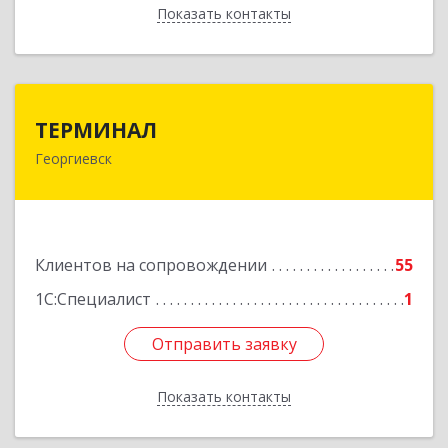
Показать контакты
Назад
ТЕРМИНАЛ
ТЕРМИНАЛ
Георгиевск
357820, Ставропольский край, Георгиевск г,
Калинина ул, дом № 109
Подробнее
Клиентов на сопровождении
55
1С:Специалист
1
Отправить заявку
Отправить заявку
Показать контакты
Назад