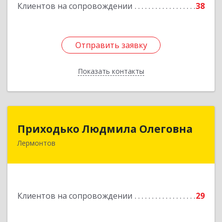
Клиентов на сопровождении
38
Отправить заявку
Отправить заявку
Показать контакты
Назад
Приходько Людмила Олеговна
Приходько Людмила Олеговна
Лермонтов
357341, Лермонтов г, П.Лумумбы ул, дом №
43/2, кв.44
Подробнее
Клиентов на сопровождении
29