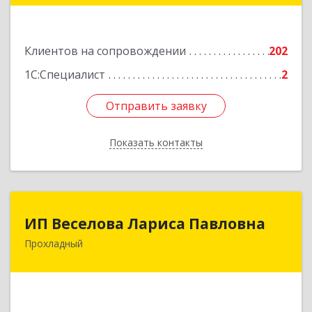
Подробнее
Клиентов на сопровождении
202
1С:Специалист
2
Отправить заявку
Отправить заявку
Показать контакты
Назад
ИП Веселова Лариса Павловна
ИП Веселова Лариса Павловна
Прохладный
361045, Кабардино-Балкарская Респ,
Прохладный г, Добровольская ул, дом № 31
Подробнее