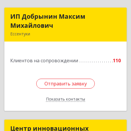
ИП Добрынин Максим
ИП Добрынин Максим
Михайлович
Михайлович
Ессентуки
357601, Ставропольский край, Ессентуки,
Спасателей, дом № 5, кв.43
Клиентов на сопровождении
110
Подробнее
Отправить заявку
Отправить заявку
Показать контакты
Назад
Центр инновационных
Центр инновационных