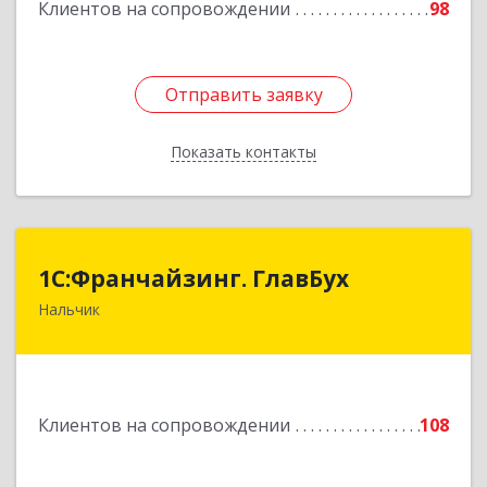
Клиентов на сопровождении
98
Отправить заявку
Отправить заявку
Показать контакты
Назад
1С:Франчайзинг. ГлавБух
1С:Франчайзинг. ГлавБух
Нальчик
360000, Кабардино-Балкарская Респ, Нальчик г,
Пачева ул, дом № 13, ТОД Европа, этаж 3, оф.2
Подробнее
Клиентов на сопровождении
108