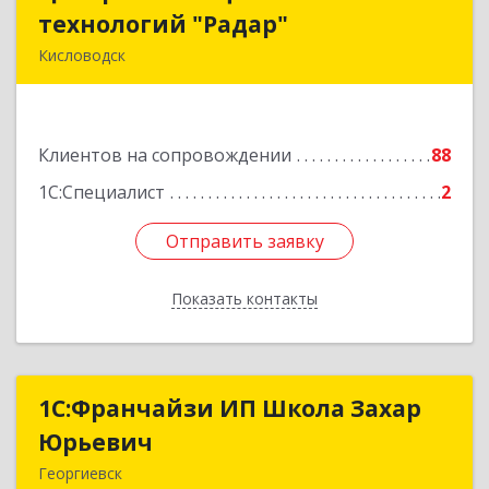
технологий "Радар"
технологий "Радар"
Кисловодск
357000, Ставропольский край, Кисловодск г,
Цандера проезд, дом № 2
Клиентов на сопровождении
88
Подробнее
1С:Специалист
2
Отправить заявку
Отправить заявку
Показать контакты
Назад
1С:Франчайзи ИП Школа Захар
1С:Франчайзи ИП Школа Захар
Юрьевич
Юрьевич
Георгиевск