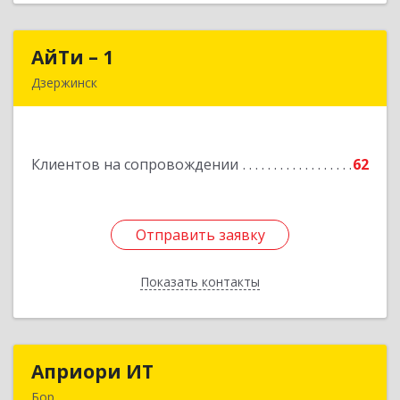
АйТи – 1
АйТи – 1
Дзержинск
606015, Нижегородская обл, Дзержинск г,
Ленина пр-кт, дом № 8, кв.20
Клиентов на сопровождении
62
Подробнее
Отправить заявку
Отправить заявку
Показать контакты
Назад
Априори ИТ
Априори ИТ
Бор