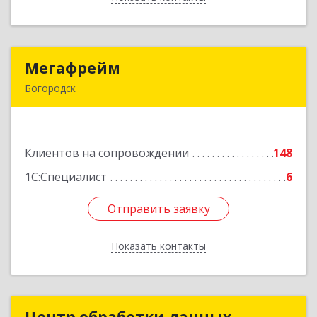
Мегафрейм
Мегафрейм
Богородск
607600, Нижегородская обл, Богородск г,
Ленина ул, дом № 123, этаж 4, пом. 5
Клиентов на сопровождении
148
Подробнее
1С:Специалист
6
Отправить заявку
Отправить заявку
Показать контакты
Назад