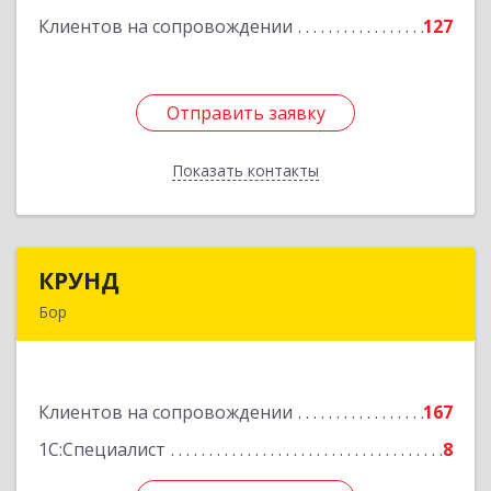
Клиентов на сопровождении
127
Подробнее
Отправить заявку
Отправить заявку
Показать контакты
Назад
КРУНД
КРУНД
Бор
606440, Нижегородская обл, Бор г,
Профсоюзная ул, дом № 6
Клиентов на сопровождении
167
Подробнее
1С:Специалист
8