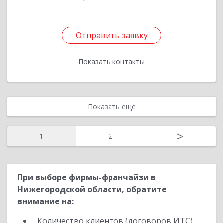
Отправить заявку
Отправить заявку
Показать контакты
Назад
Показать еще
>
1
2
При выборе фирмы-франчайзи в
Нижегородской области, обратите
внимание на:
Количество клиентов (договоров ИТС)