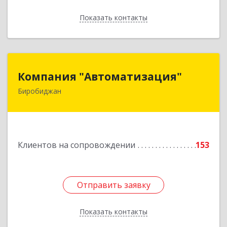
Показать контакты
Назад
Компания "Автоматизация"
Компания "Автоматизация"
Биробиджан
679016, Еврейская Аобл, Биробиджан г,
Советская ул, дом № 59, кв.3
Подробнее
Клиентов на сопровождении
153
Отправить заявку
Отправить заявку
Показать контакты
Назад