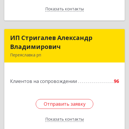
Показать контакты
Назад
ИП Стригалев Александр
ИП Стригалев Александр
Владимирович
Владимирович
Переяславка рп
682910, Хабаровский край, Имени Лазо р-н,
Переяславка рп, Ленина ул, дом № 30, оф.1
Клиентов на сопровождении
96
Подробнее
Отправить заявку
Отправить заявку
Показать контакты
Назад