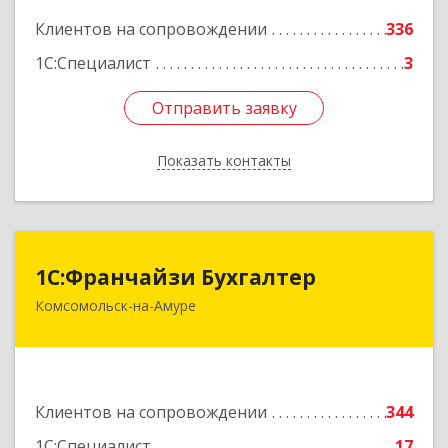
Клиентов на сопровождении
336
1С:Специалист
3
Отправить заявку
Отправить заявку
Показать контакты
Назад
1С:Франчайзи Бухгалтер
1С:Франчайзи Бухгалтер
Комсомольск-на-Амуре
681000, Хабаровский край, Комсомольск-на-
Амуре г, Красногвардейская ул, дом № 14,
оф.202
Подробнее
Клиентов на сопровождении
344
1С:Специалист
17