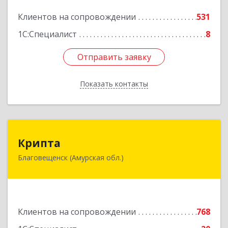
Подробнее
Клиентов на сопровождении
531
1С:Специалист
8
Отправить заявку
Отправить заявку
Показать контакты
Назад
Крипта
Крипта
Благовещенск (Амурская обл.)
675000, Амурская обл, Благовещенск г,
Амурская ул, дом № 236, оф.7-8
Подробнее
Клиентов на сопровождении
768