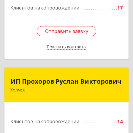
кв.9
Клиентов на сопровождении
17
Подробнее
Отправить заявку
Отправить заявку
Показать контакты
Назад
ИП Прохоров Руслан Викторович
ИП Прохоров Руслан Викторович
Холмск
694620, Сахалинская обл, Холмский р-н, Холмск
г, Александра Матросова ул, дом № 6Б, кв.32
Подробнее
Клиентов на сопровождении
14