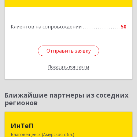
кт, дом № 55, оф.2
Подробнее
Клиентов на сопровождении
50
Отправить заявку
Отправить заявку
Показать контакты
Назад
Ближайшие партнеры из соседних
регионов
ИнТеП
ИнТеП
Благовещенск (Амурская обл.)
675000, Амурская обл, Благовещенск г,