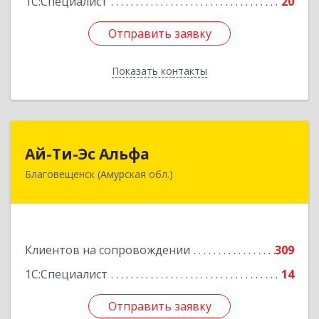
1С:Специалист
20
Отправить заявку
Отправить заявку
Показать контакты
Назад
Ай-Ти-Эс Альфа
Ай-Ти-Эс Альфа
Благовещенск (Амурская обл.)
675000, Амурская обл, Благовещенск г, Зейская
ул, дом № 134, оф.515
Подробнее
Клиентов на сопровождении
309
1С:Специалист
14
Отправить заявку
Отправить заявку