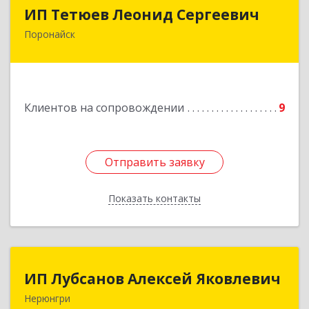
ИП Тетюев Леонид Сергеевич
ИП Тетюев Леонид Сергеевич
Поронайск
694242, Сахалинская обл, Поронайск г, Фрунзе
ул, дом № 14, кв.51
Подробнее
Клиентов на сопровождении
9
Отправить заявку
Отправить заявку
Показать контакты
Назад
ИП Лубсанов Алексей Яковлевич
ИП Лубсанов Алексей Яковлевич
Нерюнгри
675002, Амурская область, г. Благовещенск, ул.