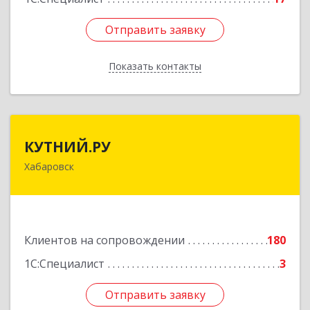
Отправить заявку
Отправить заявку
Показать контакты
Назад
КУТНИЙ.РУ
КУТНИЙ.РУ
Хабаровск
680007, Хабаровский край, Хабаровск г,
Шевчука ул, дом № 42, оф.505
Подробнее
Клиентов на сопровождении
180
1С:Специалист
3
Отправить заявку
Отправить заявку