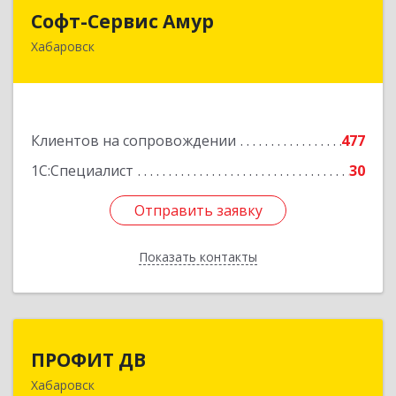
Софт-Сервис Амур
Софт-Сервис Амур
Хабаровск
680000, Хабаровский край, Хабаровск г,
Муравьева-Амурского ул., дом № 4, оф.19
Подробнее
Клиентов на сопровождении
477
1С:Специалист
30
Отправить заявку
Отправить заявку
Показать контакты
Назад
ПРОФИТ ДВ
ПРОФИТ ДВ
Хабаровск
680000, Хабаровский край, Хабаровск г,