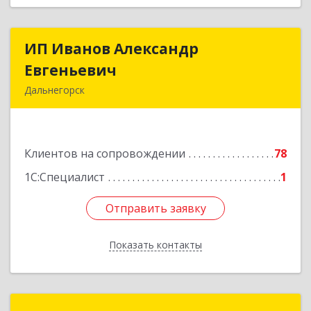
ИП Иванов Александр
ИП Иванов Александр
Евгеньевич
Евгеньевич
Дальнегорск
692446, Приморский край, Дальнегорск г,
Инженерная ул, дом № 28, кв.1
Клиентов на сопровождении
78
Подробнее
1С:Специалист
1
Отправить заявку
Отправить заявку
Показать контакты
Назад