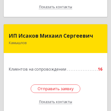
Показать контакты
Назад
ИП Исаков Михаил Сергеевич
ИП Исаков Михаил Сергеевич
Камышлов
624860, Свердловская обл, Камышлов г, Ленина
ул, дом № 20
Подробнее
Клиентов на сопровождении
16
Отправить заявку
Отправить заявку
Показать контакты
Назад