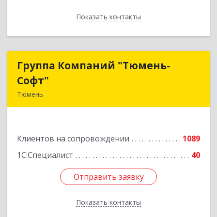
Показать контакты
Назад
Группа Компаний "Тюмень-
Группа Компаний "Тюмень-
Софт"
Софт"
Тюмень
625048, Тюменская обл, Тюмень г, Салтыкова-
Щедрина ул, дом № 44/4
Клиентов на сопровождении
1089
Подробнее
1С:Специалист
40
Отправить заявку
Отправить заявку
Показать контакты
Назад