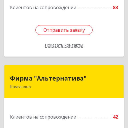
Клиентов на сопровождении
83
Отправить заявку
Отправить заявку
Показать контакты
Назад
Фирма "Альтернатива"
Фирма "Альтернатива"
Камышлов
624860, Свердловская обл, Камышлов г, Ленина
ул, дом № 30
Подробнее
Клиентов на сопровождении
42