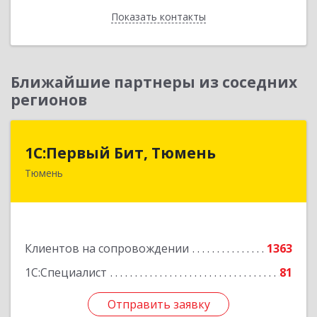
Показать контакты
Назад
Ближайшие партнеры из соседних
регионов
1С:Первый Бит, Тюмень
1С:Первый Бит, Тюмень
Тюмень
625000, Тюменская обл, Тюмень г, Республики
ул, дом № 61, оф.712
Подробнее
Клиентов на сопровождении
1363
1С:Специалист
81
Отправить заявку
Отправить заявку