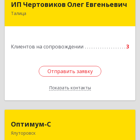
ИП Чертовиков Олег Евгеньевич
Талица
623640, Свердловская обл, Талица г, Ленина ул,
дом № 73, кв.31
Подробнее
Клиентов на сопровождении
3
Отправить заявку
Отправить заявку
Показать контакты
Назад
Оптимум-С
Оптимум-С
Ялуторовск