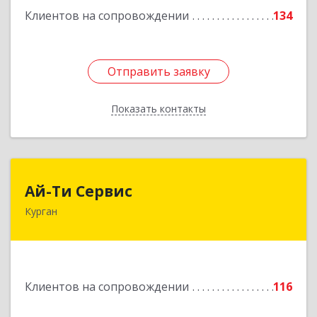
Клиентов на сопровождении
134
Отправить заявку
Отправить заявку
Показать контакты
Назад
Ай-Ти Сервис
Ай-Ти Сервис
Курган
640032, Курганская обл, г.о. Город Курган,
Курган г, Бажова ул, дом № 49, оф.304
Подробнее
Клиентов на сопровождении
116