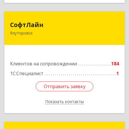
СофтЛайн
СофтЛайн
Ялуторовск
627010, Тюменская обл, Ялуторовский р-н,
Ялуторовск г, Ленина ул, дом № 28
Подробнее
Клиентов на сопровождении
184
1С:Специалист
1
Отправить заявку
Отправить заявку
Показать контакты
Назад