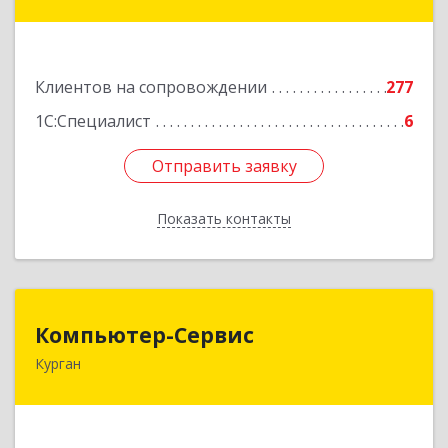
ул, дом № 35/1
Подробнее
Клиентов на сопровождении
277
1С:Специалист
6
Отправить заявку
Отправить заявку
Показать контакты
Назад
Компьютер-Сервис
Компьютер-Сервис
Курган
640022, Курганская обл, Курган г, Василия
Блюхера ул, дом № 30, пом.1
Подробнее