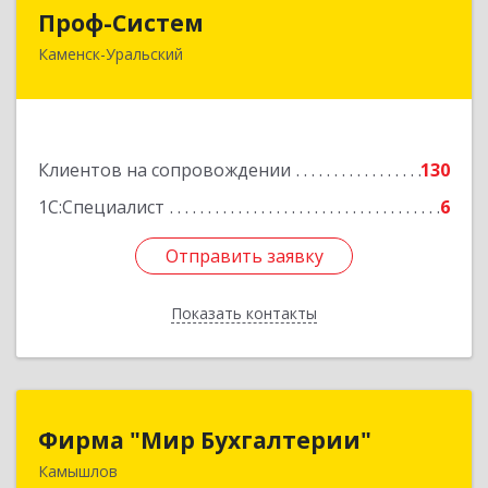
Проф-Систем
Проф-Систем
Каменск-Уральский
623406, Свердловская обл, Каменск-Уральский
г, Уральская ул, дом № 43, пом.110
Подробнее
Клиентов на сопровождении
130
1С:Специалист
6
Отправить заявку
Отправить заявку
Показать контакты
Назад
Фирма "Мир Бухгалтерии"
Фирма "Мир Бухгалтерии"
Камышлов
624860, Свердловская обл, Камышлов г,