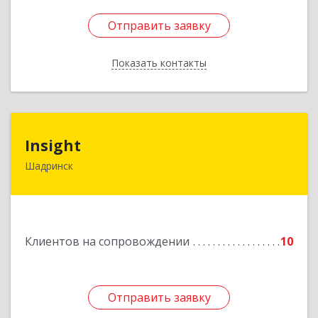
Отправить заявку
Отправить заявку
Показать контакты
Назад
Insight
Insight
Шадринск
641870, Курганская обл, Шадринск г,
Октябрьская ул, 108/14
Подробнее
Клиентов на сопровождении
10
Отправить заявку
Отправить заявку