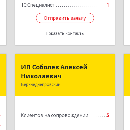
1С:Специалист
1
Отправить заявку
Отправить заявку
Показать контакты
Назад
Т
ИП Соболев Алексей
ИП Соболев Алексей
Николаевич
Николаевич
.
,
Верхнеднепровский
2
Подробнее
е
5
Клиентов на сопровождении
5
5