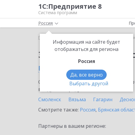
1С:Предприятие 8
Система программ
Россия
Пр
Главная
Сервисы ИТС
1С-Отчетность
1С-Отч
Информация на сайте будет
отображаться для региона
Заказать 1С-Отчетно
Россия
в Смоленской области
Да, все верно
Ознакомьтесь с информационными карт
Выбрать другой
внедрение продукта.
Смоленск
Вязьма
Гагарин
Десно
Смотрите также:
Россия
,
Брянская облас
Партнеры в вашем регионе: