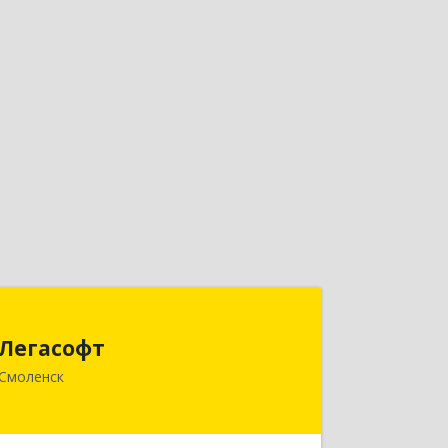
Легасофт
Легасофт
214018, Смоленская обл, Смоленск г,
Смоленск
Ново-Рославльская ул, дом № 13
Подробнее