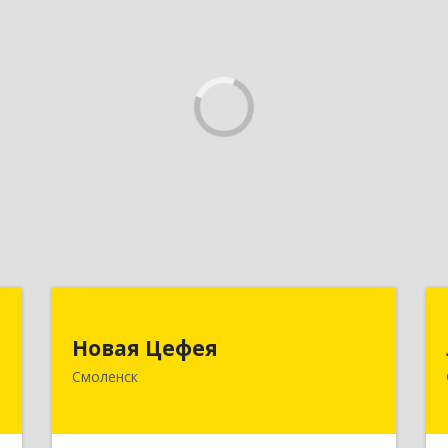
я
Новая Цефея
Новая Цефея
,
214018, Смоленская обл, Смоленск г,
Смоленск
№
Раевского ул, дом № 10
7
Подробнее