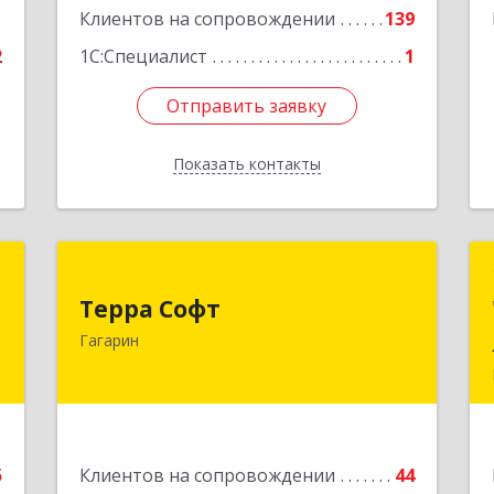
1
Клиентов на сопровождении
139
2
1С:Специалист
1
Отправить заявку
Отправить заявку
Показать контакты
Назад
а
Терра Софт
а
Терра Софт
215010, Смоленская обл, Гагарин г,
Гагарин
Ленина ул, дом № 12
,
1
Подробнее
е
5
Клиентов на сопровождении
44