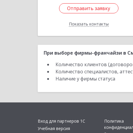
Отправить заявку
Отправить заявку
Показать контакты
Назад
При выборе фирмы-франчайзи в См
Количество клиентов (договоро
Количество специалистов, атте
Наличие у фирмы статуса
Вход для партнеров 1С
Политика
конфиденциа
Учебная версия