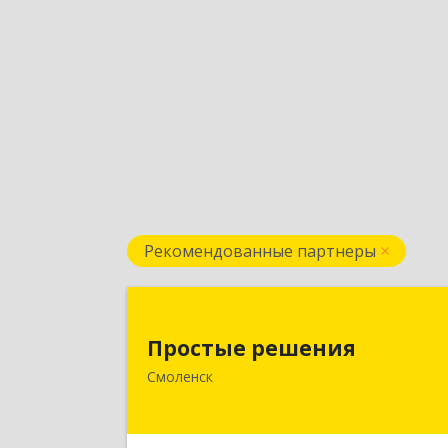
Рекомендованные партнеры
Простые решени
Простые решения
214015, Смоленская обл, Смоленск г
Смоленск
Большая Краснофлотская ул, дом 
1