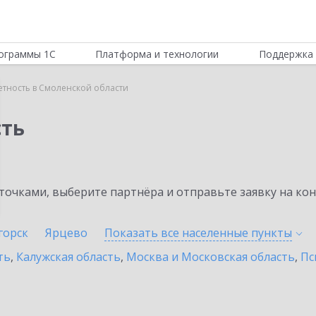
ограммы 1С
Платформа и технологии
Поддержка 
етность в Смоленской области
сть
очками, выберите партнёра и отправьте заявку на ко
горск
Ярцево
Показать все населенные
пункты
ть
,
Калужская область
,
Москва и Московская область
,
Пс