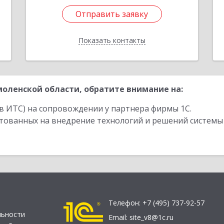
Отправить заявку
Отправить заявку
Показать контакты
Назад
оленской области, обратите внимание на:
в ИТС) на сопровождении у партнера фирмы 1С.
стованных на внедрение технологий и решений системы
Телефон:
+7 (495) 737-92-57
льности
Email:
site_v8@1c.ru