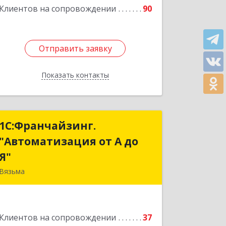
Клиентов на сопровождении
90
Отправить заявку
Отправить заявку
Показать контакты
Назад
1С:Франчайзинг.
1С:Франчайзинг.
"Автоматизация от А до
"Автоматизация от А до
Я"
Я"
Вязьма
215111, Смоленская обл, Вязьма г,
Красноармейское ш, дом № 3а, кв.42
Клиентов на сопровождении
37
Подробнее