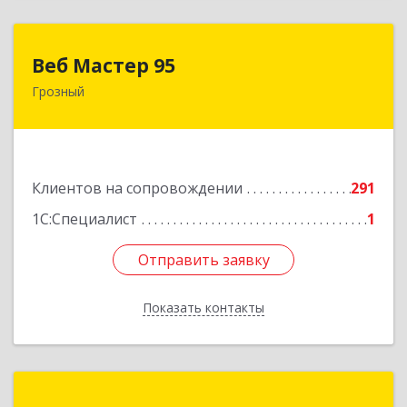
Веб Мастер 95
Веб Мастер 95
Грозный
364050, Чеченская Респ, Грозный г, Им
Гайрбекова Муслима Гайрбековича ул, дом №
72
Подробнее
Клиентов на сопровождении
291
1С:Специалист
1
Отправить заявку
Отправить заявку
Показать контакты
Назад
Портал-ЮГ ЧР