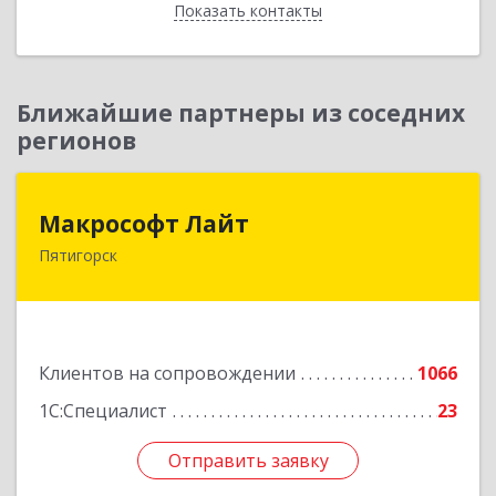
Показать контакты
Назад
Ближайшие партнеры из соседних
регионов
Макрософт Лайт
Макрософт Лайт
Пятигорск
357501, Ставропольский край, Пятигорск г,
Коста Хетагурова ул, дом № 4
Подробнее
Клиентов на сопровождении
1066
1С:Специалист
23
Отправить заявку
Отправить заявку