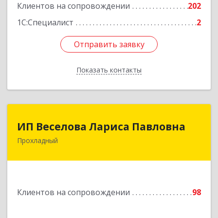
Клиентов на сопровождении
202
1С:Специалист
2
Отправить заявку
Отправить заявку
Показать контакты
Назад
ИП Веселова Лариса Павловна
ИП Веселова Лариса Павловна
Прохладный
361045, Кабардино-Балкарская Респ,
Прохладный г, Добровольская ул, дом № 31
Подробнее
Клиентов на сопровождении
98