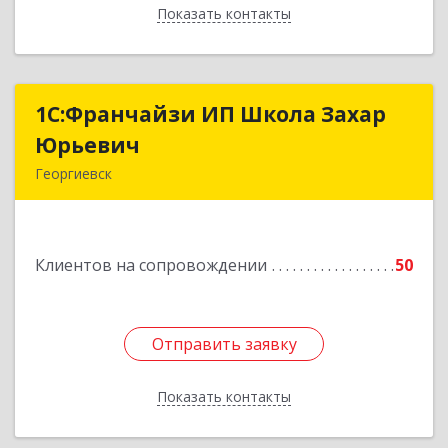
Показать контакты
Назад
1С:Франчайзи ИП Школа Захар
1С:Франчайзи ИП Школа Захар
Юрьевич
Юрьевич
Георгиевск
357840, Ставропольский край, Георгиевский р-
н, Александрийская ст-ца, Курдюмовский пер,
дом № 10
Клиентов на сопровождении
50
Подробнее
Отправить заявку
Отправить заявку
Показать контакты
Назад