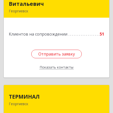
Витальевич
Витальевич
Георгиевск
Подробнее
Клиентов на сопровождении
51
Отправить заявку
Отправить заявку
Показать контакты
Назад
ТЕРМИНАЛ
ТЕРМИНАЛ
Георгиевск
357820, Ставропольский край, Георгиевск г,
Калинина ул, дом № 109