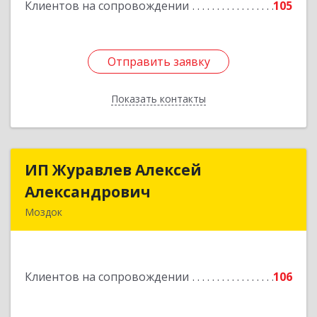
Клиентов на сопровождении
105
Отправить заявку
Отправить заявку
Показать контакты
Назад
ИП Журавлев Алексей
ИП Журавлев Алексей
Александрович
Александрович
Моздок
363750, Северная Осетия - Алания Респ, Моздок
г, Кирова ул, дом № 41
Клиентов на сопровождении
106
Подробнее