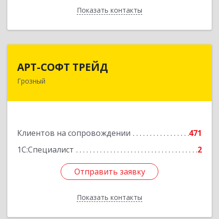
Показать контакты
Назад
АРТ-СОФТ ТРЕЙД
АРТ-СОФТ ТРЕЙД
Грозный
364013, Чеченская Респ, Грозный г, Полярников
ул, дом № 36А
Подробнее
Клиентов на сопровождении
471
1С:Специалист
2
Отправить заявку
Отправить заявку
Показать контакты
Назад