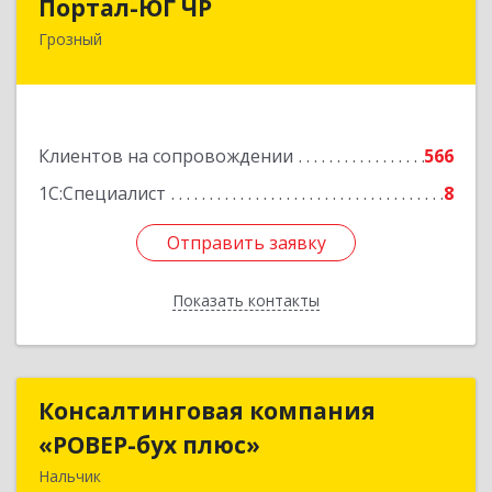
Портал-ЮГ ЧР
Грозный
364906, Чеченская Респ, Грозный г, Путина пр-
кт, дом № 30
Подробнее
Клиентов на сопровождении
566
1С:Специалист
8
Отправить заявку
Отправить заявку
Показать контакты
Назад
Консалтинговая компания
Консалтинговая компания
«РОВЕР-бух плюс»
«РОВЕР-бух плюс»
Нальчик