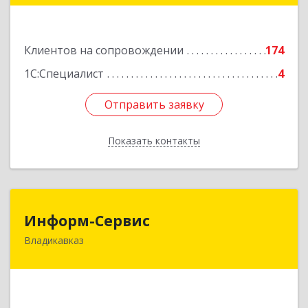
этаж 5, каб.507
Подробнее
Клиентов на сопровождении
174
1С:Специалист
4
Отправить заявку
Отправить заявку
Показать контакты
Назад
Информ-Сервис
Информ-Сервис
Владикавказ
362020, Северная Осетия - Алания Респ,
Владикавказ г, Островского ул, дом № 12, пом.3
Подробнее