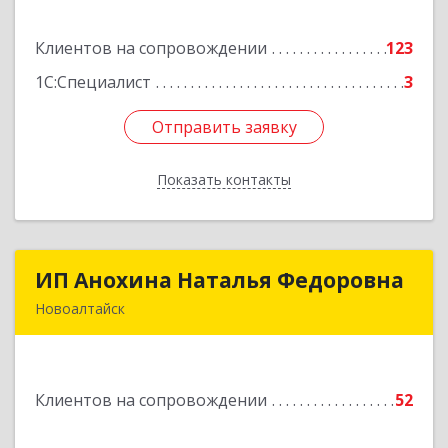
дом № 3
Клиентов на сопровождении
123
Подробнее
1С:Специалист
3
Отправить заявку
Отправить заявку
Показать контакты
Назад
ИП Анохина Наталья Федоровна
ИП Анохина Наталья Федоровна
Новоалтайск
658041, Алтайский край, Новоалтайск г,
Белоярская ул, дом № 132
Клиентов на сопровождении
52
Подробнее