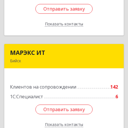
Отправить заявку
Отправить заявку
Показать контакты
Назад
МАРЭКС ИТ
МАРЭКС ИТ
Бийск
Алтайский край, Бийск г, Разина, дом № 94
Подробнее
Клиентов на сопровождении
142
1С:Специалист
6
Отправить заявку
Отправить заявку
Показать контакты
Назад