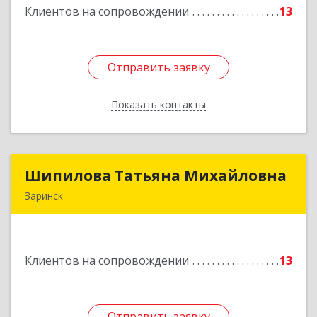
Клиентов на сопровождении
13
Подробнее
Отправить заявку
Отправить заявку
Показать контакты
Назад
Шипилова Татьяна Михайловна
Шипилова Татьяна Михайловна
Заринск
Подробнее
Клиентов на сопровождении
13
Отправить заявку
Отправить заявку