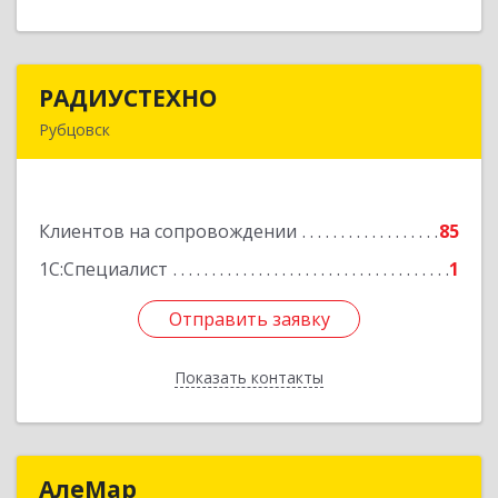
РАДИУСТЕХНО
РАДИУСТЕХНО
Рубцовск
658225, Алтайский край, Рубцовск г, Ленина пр-
кт, дом № 206, оф.427
Клиентов на сопровождении
85
Подробнее
1С:Специалист
1
Отправить заявку
Отправить заявку
Показать контакты
Назад
АлеМар
АлеМар