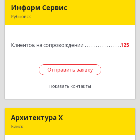
Информ Сервис
Информ Сервис
Рубцовск
658204, Алтайский край, Рубцовск г, Алтайская
ул, дом № 7
Клиентов на сопровождении
125
Подробнее
Отправить заявку
Отправить заявку
Показать контакты
Назад
Архитектура Х
Архитектура Х
Бийск
659300, Алтайский край, Бийск г, Турусова ул,