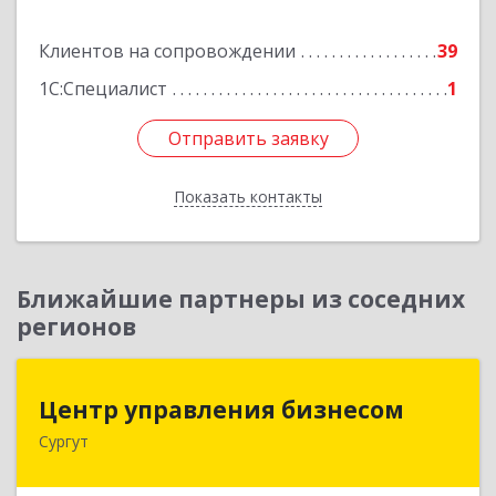
Подробнее
Клиентов на сопровождении
39
1С:Специалист
1
Отправить заявку
Отправить заявку
Показать контакты
Назад
Ближайшие партнеры из соседних
регионов
Центр управления бизнесом
Центр управления бизнесом
Сургут
628403, Ханты-Мансийский Автономный округ
- Югра АО, Сургут г, Мира пр-кт, дом № 56, кв.2