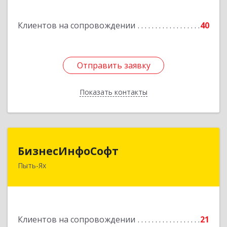
Подробнее
Клиентов на сопровождении
40
Отправить заявку
Отправить заявку
Показать контакты
Назад
БизнесИнфоСофт
БизнесИнфоСофт
Пыть-Ях
628380, Ханты-Мансийский Автономный округ
- Югра АО, Пыть-Ях г, 2 Нефтяников мкр, дом
№ 11, кв.52
Подробнее
Клиентов на сопровождении
21