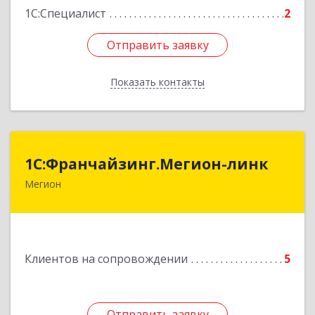
1С:Специалист
2
Отправить заявку
Отправить заявку
Показать контакты
Назад
1С:Франчайзинг.Мегион-линк
1С:Франчайзинг.Мегион-линк
Мегион
Подробнее
Клиентов на сопровождении
5
Отправить заявку
Отправить заявку