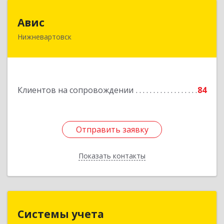
Авис
Авис
Нижневартовск
628600, Ханты-Мансийский Автономный округ
- Югра АО, Нижневартовск г, Ленина ул, дом №
2П, строение 16, этаж 2
Подробнее
Клиентов на сопровождении
84
Отправить заявку
Отправить заявку
Показать контакты
Назад
Системы учета
Системы учета