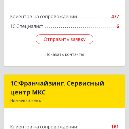
Подробнее
Клиентов на сопровождении
477
1С:Специалист
6
Отправить заявку
Отправить заявку
Показать контакты
Назад
1С:Франчайзинг. Сервисный
1С:Франчайзинг. Сервисный
центр МКС
центр МКС
Нижневартовск
628615, Ханты-Мансийский Автономный округ
- Югра АО, Нижневартовск г, Северная ул, дом
№ 54А, стр.1, оф.112, 202
Клиентов на сопровождении
161