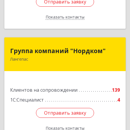
Отправить заявку
Отправить заявку
Показать контакты
Назад
Группа компаний "Нордком"
Группа компаний "Нордком"
Лангепас
628672, Тюменская обл, Лангепас г., Солнечная
ул., дом № 21/1, каб.313
Подробнее
Клиентов на сопровождении
139
1С:Специалист
4
Отправить заявку
Отправить заявку
Показать контакты
Назад