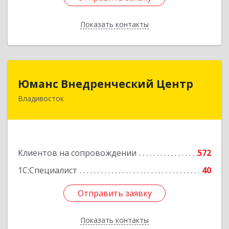
Показать контакты
Назад
Юманс Внедренческий Центр
Юманс Внедренческий Центр
Владивосток
690014, Приморский край, Владивосток г,
Некрасовская ул, дом № 48а
Подробнее
Клиентов на сопровождении
572
1С:Специалист
40
Отправить заявку
Отправить заявку
Показать контакты
Назад