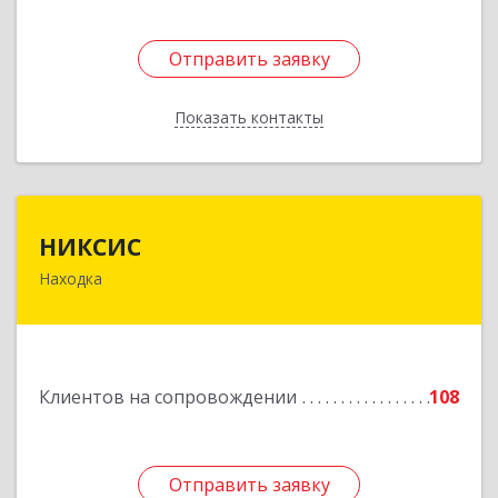
Отправить заявку
Отправить заявку
Показать контакты
Назад
НИКСИС
НИКСИС
Находка
692903, Приморский край, Находка г,
Находкинский пр-кт, дом № 84, кв.73А
Подробнее
Клиентов на сопровождении
108
Отправить заявку
Отправить заявку