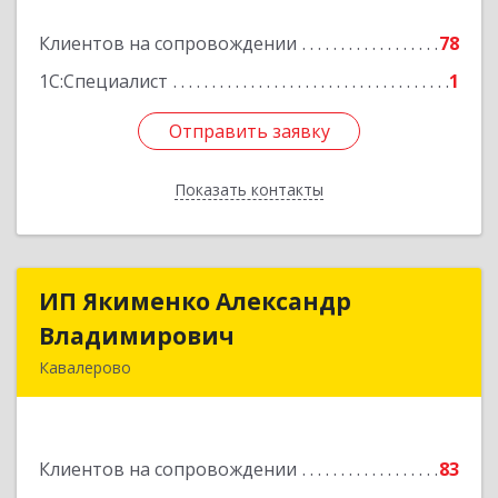
Клиентов на сопровождении
78
Подробнее
1С:Специалист
1
Отправить заявку
Отправить заявку
Показать контакты
Назад
ИП Якименко Александр
ИП Якименко Александр
Владимирович
Владимирович
Кавалерово
692400, Приморский край, Кавалеровский р-н,
Горнореченский пгт, Октябрьская ул, дом № 5
Клиентов на сопровождении
83
Подробнее