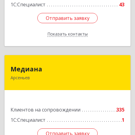
1С:Специалист
43
Отправить заявку
Отправить заявку
Показать контакты
Назад
Медиана
Медиана
Арсеньев
692330, Приморский край, Арсеньев г,
Ломоносова ул, дом № 24, кв.1
Подробнее
Клиентов на сопровождении
335
1С:Специалист
1
Отправить заявку
Отправить заявку