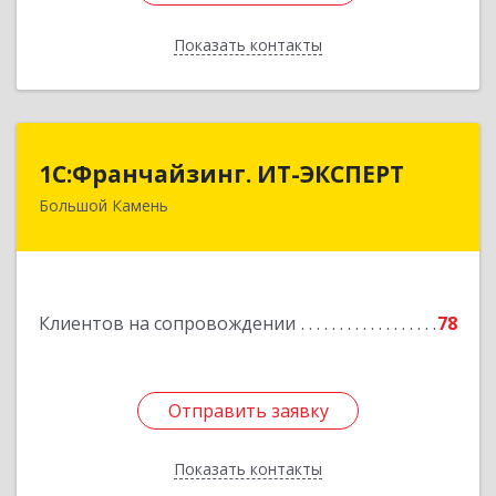
Показать контакты
Назад
1С:Франчайзинг. ИТ-ЭКСПЕРТ
1С:Франчайзинг. ИТ-ЭКСПЕРТ
Большой Камень
692806, Приморский край, Большой Камень г,
Карла Маркса ул, дом № 57, этаж 3
Подробнее
Клиентов на сопровождении
78
Отправить заявку
Отправить заявку
Показать контакты
Назад