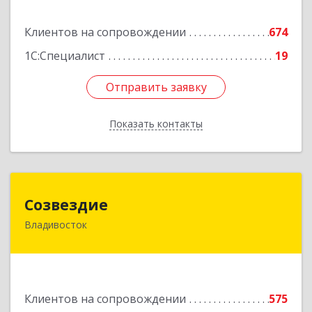
Подробнее
Клиентов на сопровождении
674
1С:Специалист
19
Отправить заявку
Отправить заявку
Показать контакты
Назад
Созвездие
Созвездие
Владивосток
690069, Приморский край, Владивосток г,
Тухачевского ул, дом № 62, кв.94
Подробнее
Клиентов на сопровождении
575