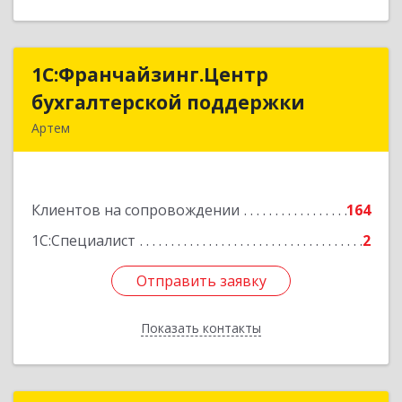
1С:Франчайзинг.Центр
1С:Франчайзинг.Центр
бухгалтерской поддержки
бухгалтерской поддержки
Артем
692760, Приморский край, Артем г, Фрунзе ул,
дом № 54А, каб.21
Клиентов на сопровождении
164
Подробнее
1С:Специалист
2
Отправить заявку
Отправить заявку
Показать контакты
Назад