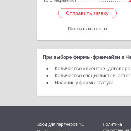
1С:Специалист
Отправить заявку
Отправить заявку
Показать контакты
Назад
При выборе фирмы-франчайзи в Че
Количество клиентов (договоро
Количество специалистов, атте
Наличие у фирмы статуса
Вход для партнеров 1С
Политика
конфиденциа