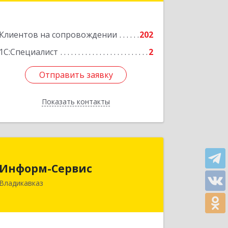
Подробнее
Клиентов на сопровождении
202
1С:Специалист
2
Отправить заявку
Отправить заявку
Показать контакты
Назад
Информ-Сервис
Информ-Сервис
362020, Северная Осетия - Алания
Владикавказ
Респ, Владикавказ г, Островского ул,
дом № 12, пом.3
Подробнее