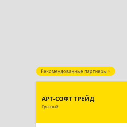
Рекомендованные партнеры
АРТ-СОФТ ТРЕЙ
АРТ-СОФТ ТРЕЙД
364013, Чеченская Респ, Грозный г
Грозный
Полярников ул, дом № 36
Подробне