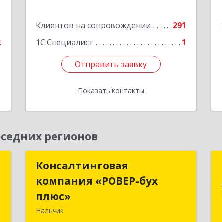
Подробнее
1
Клиентов на сопровождении
291
2
1С:Специалист
1
Отправить заявку
Отправить заявку
Показать контакты
Назад
седних регионов
а
Консалтинговая
Консалтинговая
"
компания «РОВЕР-бух
компания «РОВЕР-бух
плюс»
плюс»
,
Нальчик
1
360004, Кабардино-Балкарская Респ,