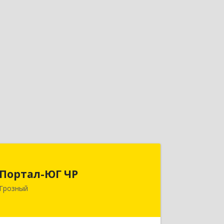
Портал-ЮГ ЧР
Портал-ЮГ ЧР
364906, Чеченская Респ, Грозный г,
Грозный
Путина пр-кт, дом № 30
Подробнее