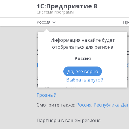
1С:Предприятие 8
Система программ
Россия
Пр
Главная
Сервисы ИТС
1С-Отчетность
1С-Отч
Информация на сайте будет
отображаться для региона
Заказать 1С-Отчетно
Россия
в Чеченской республи
Да, все верно
Ознакомьтесь с информационными карт
Выбрать другой
внедрение продукта.
Грозный
Смотрите также:
Россия
,
Республика Даг
Партнеры в вашем регионе: