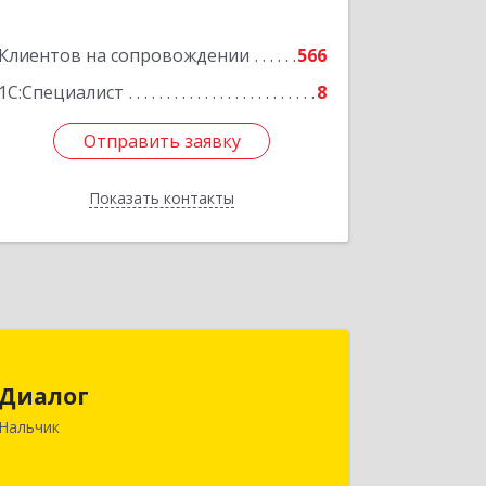
Клиентов на сопровождении
566
1С:Специалист
8
Отправить заявку
Отправить заявку
Показать контакты
Назад
Диалог
Диалог
360016, Кабардино-Балкарская Респ,
Нальчик
Нальчик г, Калюжного ул, дом № 3,
этаж 2