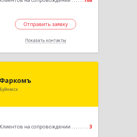
Клиентов на сопровождении
108
Отправить заявку
Отправить заявку
Показать контакты
Назад
Фаркомъ
Фаркомъ
Буйнакск
Подробнее
Клиентов на сопровождении
3