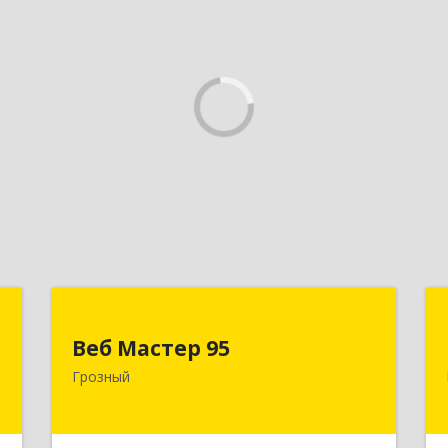
Д
Веб Мастер 95
Веб Мастер 95
,
364050, Чеченская Респ, Грозный г,
Грозный
А
Им Гайрбекова Муслима
Гайрбековича ул, дом № 72
е