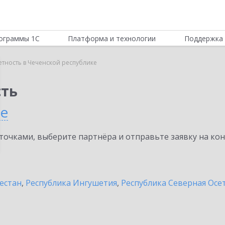
ограммы 1С
Платформа и технологии
Поддержка 
етность в Чеченской республике
сть
ке
очками, выберите партнёра и отправьте заявку на ко
естан
,
Республика Ингушетия
,
Республика Северная Осет