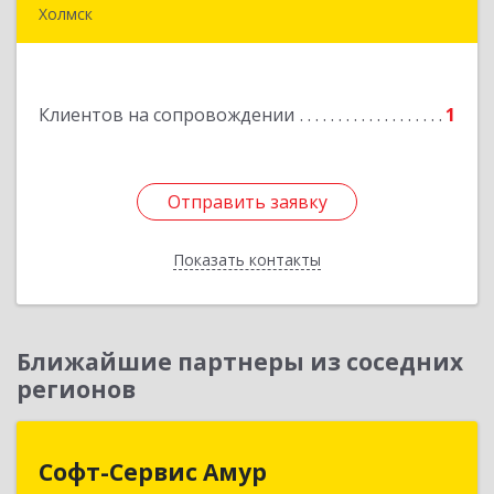
Холмск
694620, Сахалинская обл, Холмский р-н, Холмск
г, Бульвар Дружбы ул, дом № 5, кв.39
Клиентов на сопровождении
1
Подробнее
Отправить заявку
Отправить заявку
Показать контакты
Назад
Ближайшие партнеры из соседних
регионов
Софт-Сервис Амур
Софт-Сервис Амур