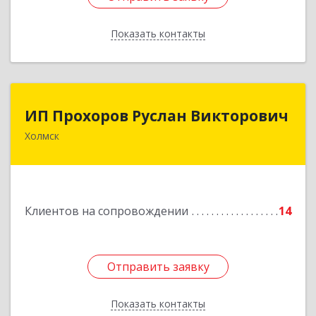
Показать контакты
Назад
ИП Прохоров Руслан Викторович
ИП Прохоров Руслан Викторович
Холмск
694620, Сахалинская обл, Холмский р-н, Холмск
г, Александра Матросова ул, дом № 6Б, кв.32
Подробнее
Клиентов на сопровождении
14
Отправить заявку
Отправить заявку
Показать контакты
Назад