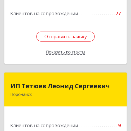
Подробнее
Клиентов на сопровождении
77
Отправить заявку
Отправить заявку
Показать контакты
Назад
ИП Тетюев Леонид Сергеевич
ИП Тетюев Леонид Сергеевич
Поронайск
694242, Сахалинская обл, Поронайск г, Фрунзе
ул, дом № 14, кв.51
Подробнее
Клиентов на сопровождении
9