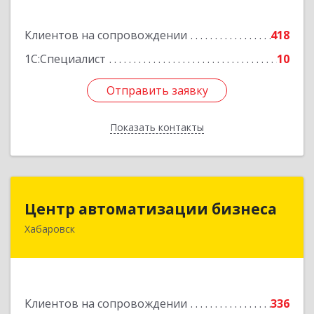
Подробнее
Клиентов на сопровождении
418
1С:Специалист
10
Отправить заявку
Отправить заявку
Показать контакты
Назад
Центр автоматизации бизнеса
Центр автоматизации бизнеса
Хабаровск
680030, Хабаровский край, Хабаровск г, Ленина
ул, дом № 4, оф.802
Подробнее
Клиентов на сопровождении
336