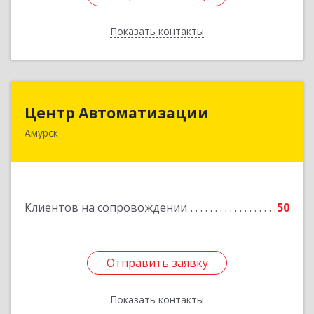
Показать контакты
Назад
Центр Автоматизации
Центр Автоматизации
Амурск
682640, Хабаровский край, Амурск г, Мира пр-
кт, дом № 55, оф.2
Подробнее
Клиентов на сопровождении
50
Отправить заявку
Отправить заявку
Показать контакты
Назад