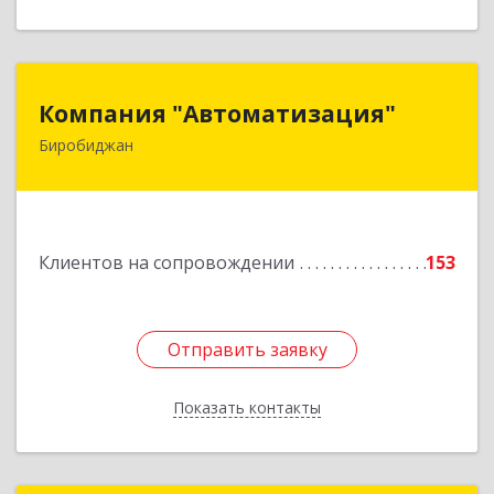
Компания "Автоматизация"
Компания "Автоматизация"
Биробиджан
679016, Еврейская Аобл, Биробиджан г,
Советская ул, дом № 59, кв.3
Подробнее
Клиентов на сопровождении
153
Отправить заявку
Отправить заявку
Показать контакты
Назад