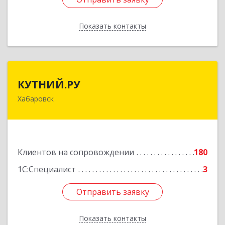
Показать контакты
Назад
КУТНИЙ.РУ
КУТНИЙ.РУ
Хабаровск
680007, Хабаровский край, Хабаровск г,
Шевчука ул, дом № 42, оф.505
Подробнее
Клиентов на сопровождении
180
1С:Специалист
3
Отправить заявку
Отправить заявку
Показать контакты
Назад