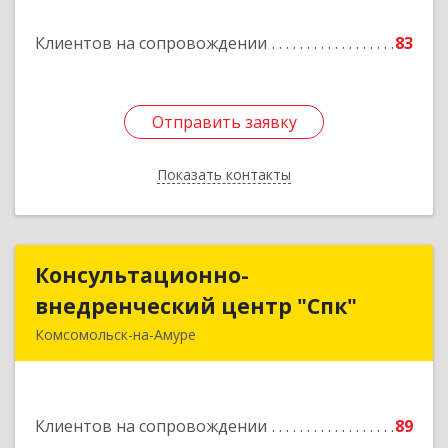
Клиентов на сопровождении
83
Подробнее
Отправить заявку
Отправить заявку
Показать контакты
Назад
Консультационно-
Консультационно-
внедренческий центр "Спк"
внедренческий центр "Спк"
Комсомольск-на-Амуре
681013, Хабаровский край, Комсомольск-на-
Амуре г, Димитрова, дом № 5, кв.302
Клиентов на сопровождении
89
Подробнее