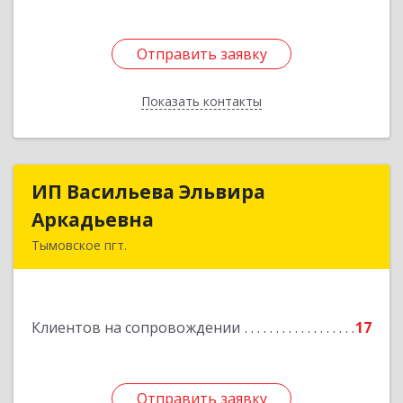
Отправить заявку
Отправить заявку
Показать контакты
Назад
ИП Васильева Эльвира
ИП Васильева Эльвира
Аркадьевна
Аркадьевна
Тымовское пгт.
694400, Сахалинская обл, Тымовский р-н,
Тымовское пгт, Красноармейская ул, дом № 34,
кв.9
Клиентов на сопровождении
17
Подробнее
Отправить заявку
Отправить заявку