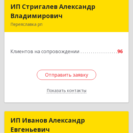
ИП Стригалев Александр
ИП Стригалев Александр
Владимирович
Владимирович
Переяславка рп
682910, Хабаровский край, Имени Лазо р-н,
Переяславка рп, Ленина ул, дом № 30, оф.1
Клиентов на сопровождении
96
Подробнее
Отправить заявку
Отправить заявку
Показать контакты
Назад
ИП Иванов Александр
ИП Иванов Александр
Евгеньевич
Евгеньевич