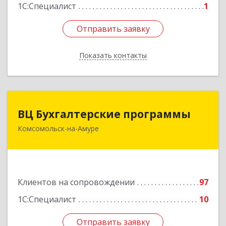
1С:Специалист
1
Отправить заявку
Отправить заявку
Показать контакты
Назад
ВЦ Бухгалтерские программы
ВЦ Бухгалтерские программы
Комсомольск-на-Амуре
681000, Хабаровский край, Комсомольск-на-
Амуре г, Сидоренко ул, дом № 1А
Подробнее
Клиентов на сопровождении
97
1С:Специалист
10
Отправить заявку
Отправить заявку