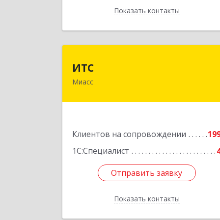
Показать контакты
Назад
ИТ
ИТС
Миасс
456300, Челябинская обл, Миасс г
Романенко ул, дом № 50
Подробне
Клиентов на сопровождении
19
1С:Специалист
Отправить заявку
Отправить заявку
Показать контакты
Назад