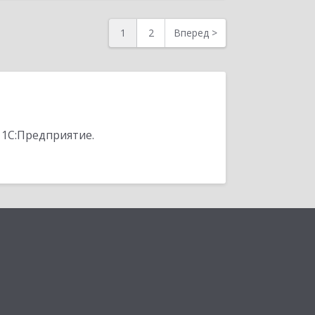
1
2
Вперед
>
 1С:Предприятие.