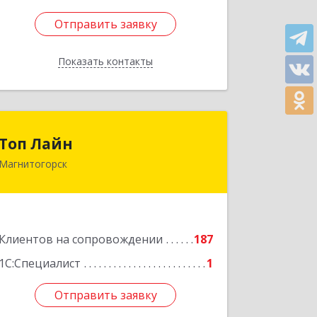
Отправить заявку
Отправить заявку
Показать контакты
Назад
Топ Лайн
Топ Лайн
Магнитогорск
454000, Челябинская обл,
Магнитогорск г, Галиуллина ул, дом
№ 11, А, кв.1
Подробнее
Клиентов на сопровождении
187
1С:Специалист
1
Отправить заявку
Отправить заявку