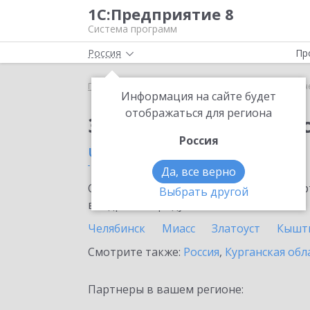
1С:Предприятие 8
Система программ
Россия
Пр
Главная
Сервисы ИТС
1С-Отчетность
1С-Отч
Информация на сайте будет
отображаться для региона
Заказать 1С-Отчетно
Россия
Челябинская область
Да, все верно
Ознакомьтесь с информационными карт
Выбрать другой
внедрение продукта.
Челябинск
Миасс
Златоуст
Кышт
Смотрите также:
Россия
,
Курганская обл
Партнеры в вашем регионе: