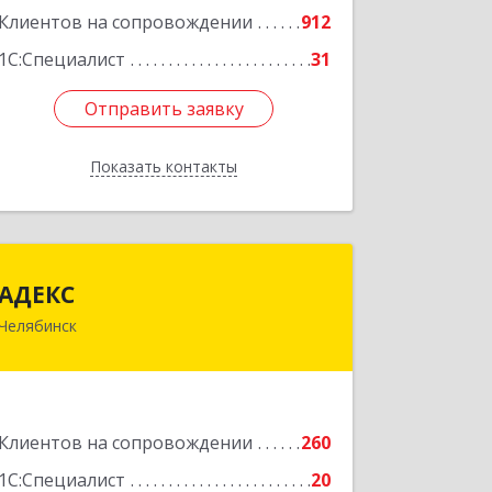
Клиентов на сопровождении
912
1С:Специалист
31
Отправить заявку
Отправить заявку
Показать контакты
Назад
АДЕКС
АДЕКС
Челябинск
454080, Челябинская обл, Челябинск г,
Смирных ул, дом № 15А, пом.51
Подробнее
Клиентов на сопровождении
260
1С:Специалист
20