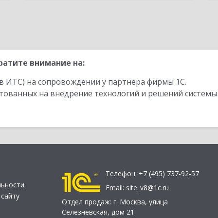
ратите внимание на:
в ИТС) на сопровождении у партнера фирмы 1С.
стованных на внедрение технологий и решений системы
Телефон:
+7 (495) 737-92-57
льности
Email:
site_v8@1c.ru
 сайту
Отдел продаж:
г. Москва
,
улица
Селезнёвская, дом 21